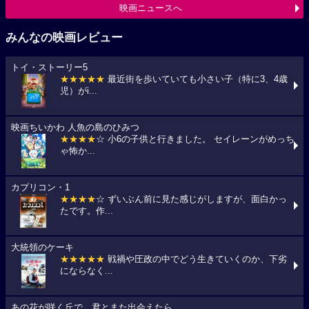
映画ニュースへ
みんなの映画レビュー
トイ・ストーリー5
★★★★★
最近街を歩いていても小さい子（特に3、4歳
児）がi...
映画ちいかわ 人魚の島のひみつ
★★★★
☆ 小6の子供と行きました。 セイレーンがめっち
ゃ怖か...
カプリコン・1
★★★★
☆ ずいぶん前に見た感じがしますが、面白かっ
たです。作...
大統領のケーキ
★★★★★
戦禍や圧政の中でどう生きていくのか、下劣
にならなく...
あの花が咲く丘で、君とまた出会えたら。