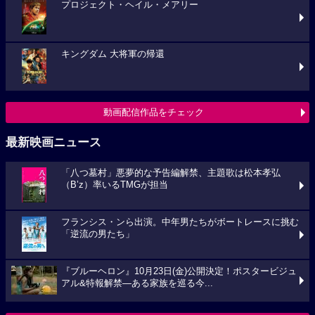
プロジェクト・ヘイル・メアリー
キングダム 大将軍の帰還
動画配信作品をチェック
最新映画ニュース
「八つ墓村」悪夢的な予告編解禁、主題歌は松本孝弘
（B’z）率いるTMGが担当
フランシス・ンら出演。中年男たちがボートレースに挑む
「逆流の男たち」
『ブルーヘロン』10月23日(金)公開決定！ポスタービジュ
アル&特報解禁―ある家族を巡る今...