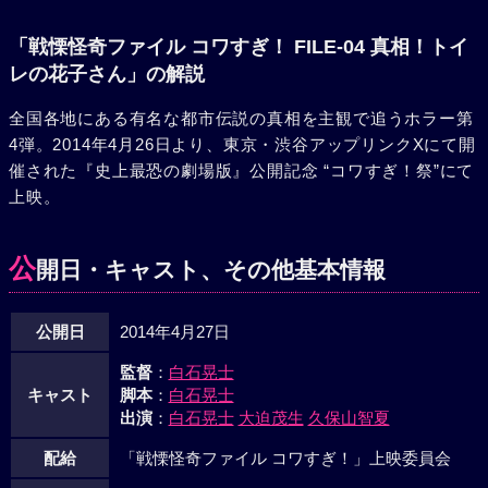
「戦慄怪奇ファイル コワすぎ！ FILE-04 真相！トイ
レの花子さん」の解説
全国各地にある有名な都市伝説の真相を主観で追うホラー第
4弾。2014年4月26日より、東京・渋谷アップリンクXにて開
催された『史上最恐の劇場版』公開記念 “コワすぎ！祭”にて
上映。
公
開日・キャスト、その他基本情報
公開日
2014年4月27日
監督
：
白石晃士
キャスト
脚本
：
白石晃士
出演
：
白石晃士
大迫茂生
久保山智夏
配給
「戦慄怪奇ファイル コワすぎ！」上映委員会