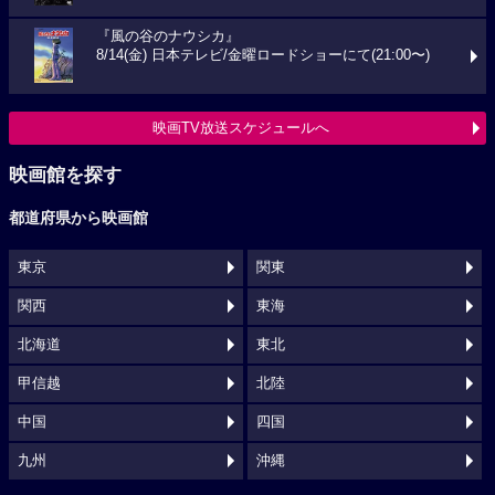
『風の谷のナウシカ』
8/14(金) 日本テレビ/金曜ロードショーにて(21:00〜)
映画TV放送スケジュールへ
映画館を探す
都道府県から映画館
東京
関東
関西
東海
北海道
東北
甲信越
北陸
中国
四国
九州
沖縄