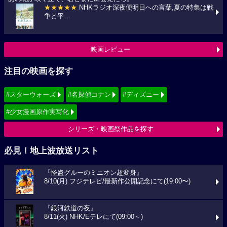
★★★★★
NHKラジオ深夜便明日への言葉,夏の特集は戦
争と平...
映画レビュー
注目の映画を探す
#スターウォーズ
#名探偵コナン
#ディズニー
#少女漫画原作実写化
シリーズ・映画祭作品を探す
必見！地上波放送リスト
『怪盗グルーのミニオン超変身』
8/10(月) フジテレビ/最新作公開記念にて(19:00〜)
『銀河鉄道の夜』
8/11(火) NHK/Eテレにて(09:00～)