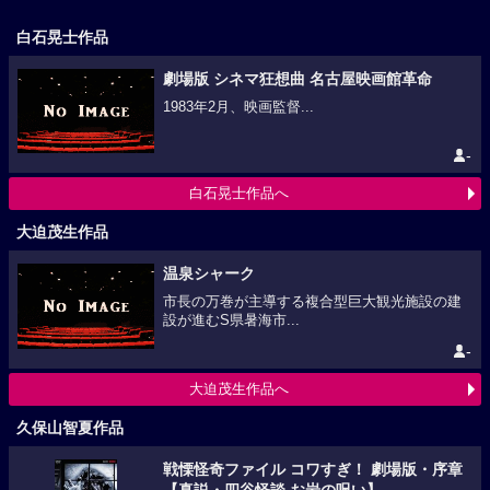
白石晃士作品
劇場版 シネマ狂想曲 名古屋映画館革命
1983年2月、映画監督...
-
白石晃士作品へ
大迫茂生作品
温泉シャーク
市長の万巻が主導する複合型巨大観光施設の建
設が進むS県暑海市...
-
大迫茂生作品へ
久保山智夏作品
戦慄怪奇ファイル コワすぎ！ 劇場版・序章
【真説・四谷怪談 お岩の呪い】