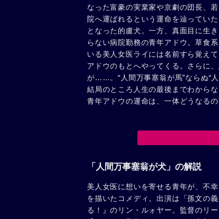
なった富豪の実業家や京劇の団長、若
院へ運ばれるという運命を辿っていた
となった的盧犬。一方、真面目に生き
らない病院勤務の青年アドウ。草食系
いる美人女医ライには名前すら覚えて
アドウのもとへやってくる。さらに、
が……。“人間万事塞翁が馬”ならぬ“
結局のところ人生の最後までわからな
青年アドウの運命は、一体どうなるの
「人間万事塞翁が犬」の解説
美人女医に想いを寄せる青年が、不幸
を描いたコメディ。出演は「孫文の義
る！』のリン・ルォヤー。監督のリー