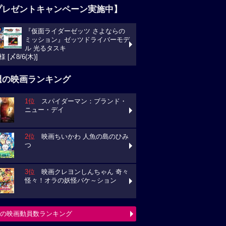
プレゼントキャンペーン実施中】
『仮面ライダーゼッツ さよならの
ミッション』ゼッツドライバーモデ
ル 光るタスキ
様 [〆8/6(木)]
週の映画ランキング
1位
スパイダーマン：ブランド・
ニュー・デイ
2位
映画ちいかわ 人魚の島のひみ
つ
3位
映画クレヨンしんちゃん 奇々
怪々！オラの妖怪バケ～ション
の映画動員数ランキング