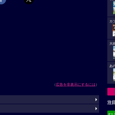
カ
大
あ
（
広告を非表示にするには
）
注
#ス