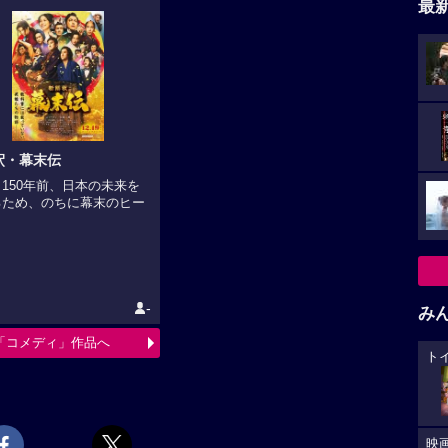
最
釈・幕末伝
150年前、日本の未来を
るため、のちに幕末のヒー
-
み
「コメディ」作品へ
ト
映