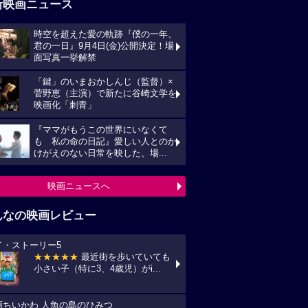
新映画ニュース
時空を超えた愛の軌跡『僕の一年、
君の一日』9月4日(金)公開決定！場
面写真一挙解禁
「鍵」のいまおかしんじ（監督）×
菅野恵（主演）で新たに谷崎文学を
映画化「刺青」
『ママがもうこの世界にいなくて
も 私の命の日記』愛しい人とのか
けがえのない日常を映した、場...
映画ニュースへ
んなの映画レビュー
イ・ストーリー5
★★★★★
最近街を歩いていても
小さい子（特に3、4歳児）がi...
画ちいかわ 人魚の島のひみつ