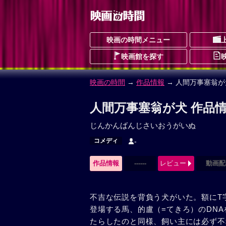
映画の時間メニュー
映画館を探す
映画の時間
→
作品情報
→ 人間万事塞翁が
人間万事塞翁が犬 作品
じんかんばんじさいおうがいぬ
コメディ
-
作品情報
------
レビュー
動画配
不吉な伝説を背負う犬がいた。額にT
登場する馬、的盧（=てきろ）のDN
たらしたのと同様、飼い主には必ず不