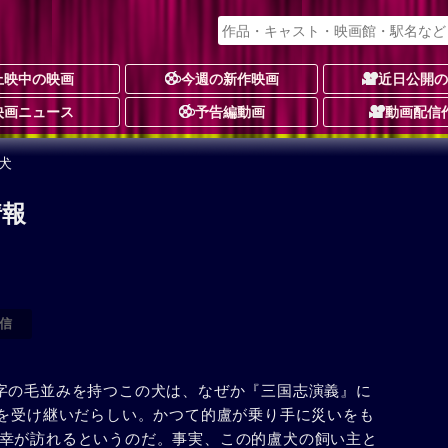
上映中の映画
今週の新作映画
近日公開
映画ニュース
予告編動画
動画配信
犬
情報
信
字の毛並みを持つこの犬は、なぜか『三国志演義』に
Aを受け継いだらしい。かつて的盧が乗り手に災いをも
幸が訪れるというのだ。事実、この的盧犬の飼い主と