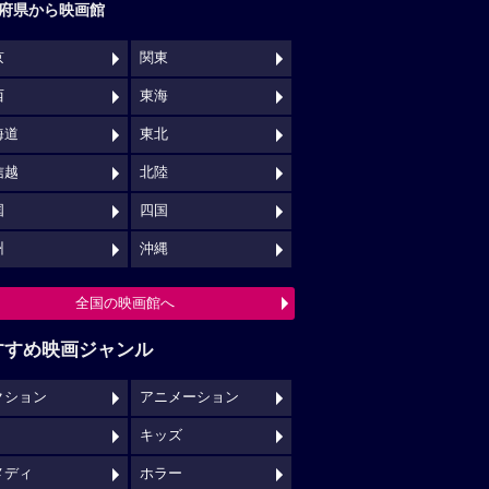
府県から映画館
京
関東
西
東海
海道
東北
信越
北陸
国
四国
州
沖縄
全国の映画館へ
すすめ映画ジャンル
クション
アニメーション
キッズ
メディ
ホラー