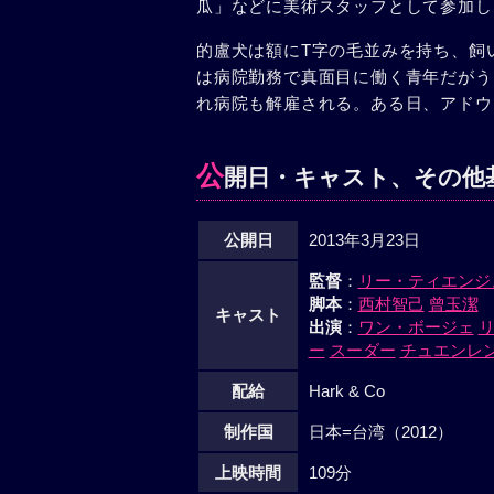
瓜」などに美術スタッフとして参加し
的盧犬は額にT字の毛並みを持ち、飼
は病院勤務で真面目に働く青年だがう
れ病院も解雇される。ある日、アドウ
公
開日・キャスト、その他
公開日
2013年3月23日
監督
：
リー・ティエンジ
脚本
：
西村智己
曾玉潔
キャスト
出演
：
ワン・ボージェ
ー
スーダー
チュエンレ
配給
Hark & Co
制作国
日本=台湾（2012）
上映時間
109分