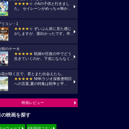
★★★★
☆ 小6の子供と行きまし
た。 セイレーンがめっちゃ怖か...
プリコン・1
★★★★
☆ ずいぶん前に見た感じ
がしますが、面白かったです。作...
統領のケーキ
★★★★★
戦禍や圧政の中でどう
生きていくのか、下劣にならなく...
の花が咲く丘で、君とまた出会えたら。
★★★★★
NHKラジオ深夜便明日
への言葉,夏の特集は戦争と平...
映画レビュー
目の映画を探す
ターウォーズ
#名探偵コナン