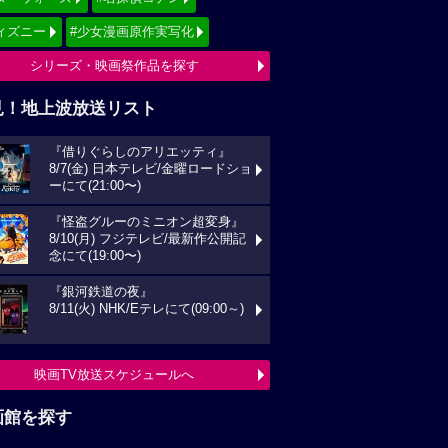
ィズニー
#少女漫画原作実写化
シリーズ・映画祭作品を探す
見！地上波放送リスト
『借りぐらしのアリエッティ』
8/7(金) 日本テレビ/金曜ロードショ
ーにて(21:00〜)
『怪盗グルーのミニオン超変身』
8/10(月) フジテレビ/最新作公開記
念にて(19:00〜)
『銀河鉄道の夜』
8/11(火) NHK/Eテレにて(09:00～)
映画TV放送スケジュールへ
画館を探す