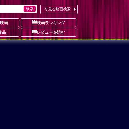
今見る映画検索
の映画
映画ランキング
作品
レビューを読む