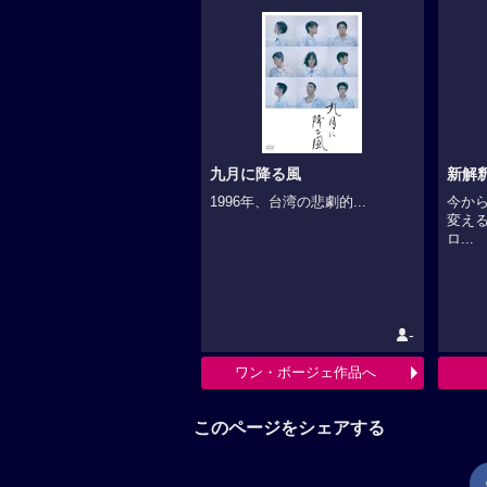
九月に降る風
新解
1996年、台湾の悲劇的...
今から
変え
ロ...
-
ワン・ボージェ作品へ
このページをシェアする