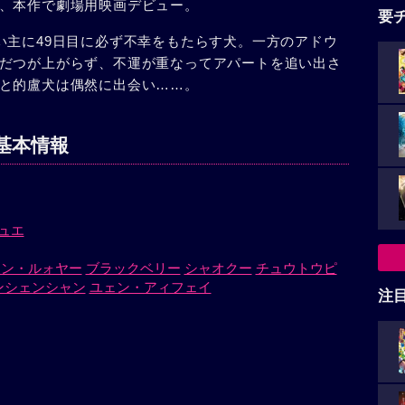
、本作で劇場用映画デビュー。
要
い主に49日目に必ず不幸をもたらす犬。一方のアドウ
だつが上がらず、不運が重なってアパートを追い出さ
と的盧犬は偶然に出会い……。
基本情報
ュエ
リン・ルォヤー
ブラックベリー
シャオクー
チュウトウピ
ンシェンシャン
ユェン・アィフェイ
注