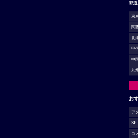
都道
東
関
北
甲
中
九
お
ア
SF
コ