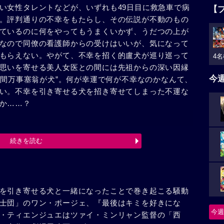
い女性タレントなどが、いずれも49日目に救急車で病
【
。評判通りの不幸をもたらし、その伝説が不動のもの
ているのに何をやってもうまくいかず、うだつの上が
なので同僚の看護師からの受けはいいが、気になって
もらえない。やがて、不幸を招く的盧犬が巡り巡って
4名
思いを寄せる美人女医との間には先祖からの深い因縁
今
人間万事塞翁が犬”。何が幸運で何が不幸なのかなんて、
い。不幸を引き寄せる犬を招き寄せてしまった不運な
か……？
続きを読む
を引き寄せる犬と一緒になったことで巻き起こる騒動
士団」のワン・ポージェ、『最後はキミを好きにな
今週
・ティエンジュエはツァイ・ミンリャン監督の「西