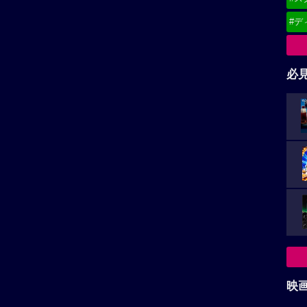
#デ
必
映