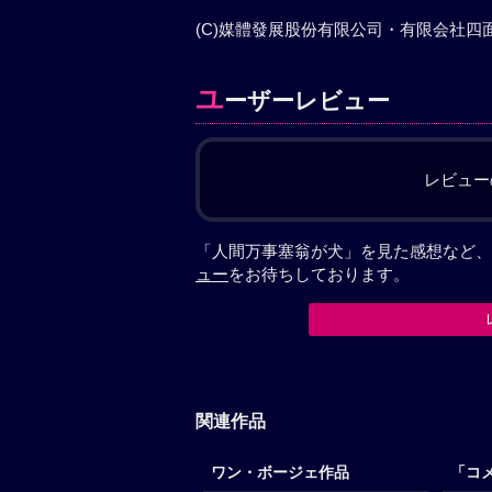
(C)媒體發展股份有限公司・有限会社四面楚歌All
ユ
ーザーレビュー
レビュー
「人間万事塞翁が犬」を見た感想など、
ュー
をお待ちしております。
関連作品
ワン・ボージェ作品
「コ