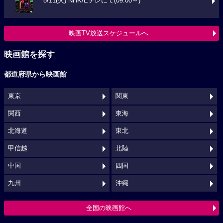
8/11(火) NHK/Eテレにて(09:00～)
映画TV放送スケジュールへ
映画館を探す
都道府県から映画館
東京
関東
関西
東海
北海道
東北
甲信越
北陸
中国
四国
九州
沖縄
全国の映画館へ