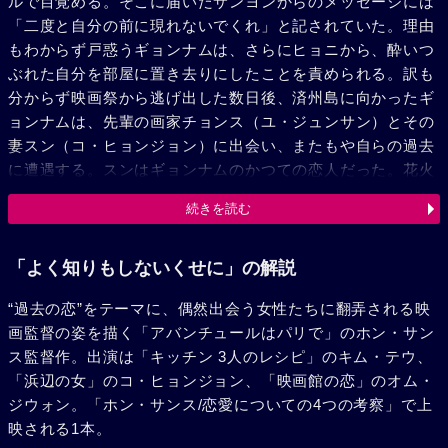
ルで目覚める。そこに届いたサンヨンからのメッセージには
「二度と自分の前に現れないでくれ」と記されていた。理由
もわからず戸惑うギョンナムは、さらにヒョニから、酔いつ
ぶれた自分を部屋に置き去りにしたことを責められる。訳も
分からず映画祭から逃げ出した数日後、済州島に向かったギ
ョンナムは、先輩の画家チョンス（ユ・ジュンサン）とその
妻スン（コ・ヒョンジョン）に出会い、またもや自らの過去
に遭遇する。スンはギョンナムのかつての恋人だった。花火
のように燃え上がる過去の恋。別れ際に携帯電話の番号のメ
続きを読む
モをスンから渡され、チョンスの留守の間、ふたりは情事に
ふける。それを近所の男が目撃し、男はすぐにチョンスに連
絡、ギョンナムは逃げ出す。だが、砂浜に辿り着いた彼を追
「よく知りもしないくせに」の解説
いかけるようにスンがやってきた。スンはギョンナムに自分
“過去の恋”をテーマに、偶然出会う女性たちに翻弄される映
たちの恋愛について諭すように語り出す……。
画監督の姿を描く「アバンチュールはパリで」のホン・サン
ス監督作。出演は「キッチン 3人のレシピ」のキム・テウ、
「浜辺の女」のコ・ヒョンジョン、「映画館の恋」のオム・
ジウォン。「ホン・サンス/恋愛についての4つの考察」で上
映される1本。