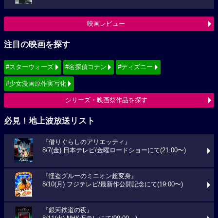
映画レビュー
注目の映画を探す
#スターウォーズ
#名探偵コナン
#ディズニー
#少女漫画原作実写化
シリーズ・映画祭作品を探す
必見！地上波放送リスト
『借りぐらしのアリエッティ』
8/7(金) 日本テレビ/金曜ロードショーにて(21:00〜)
『怪盗グルーのミニオン超変身』
8/10(月) フジテレビ/最新作公開記念にて(19:00〜)
『銀河鉄道の夜』