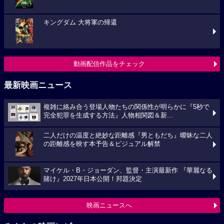
キングダム 大将軍の帰還
動画配信作品をチェック
最新映画ニュース
複雑に絡み合う登場人物たちの関係性が明らかに『5秒で
完全犯罪を生成する方法』人物相関図＆新...
二人だけの温度と絶妙な距離感『男ともだち』曖昧な二人
の距離感を映す本予告＆ビジュアル解禁
マイケル・B・ジョーダン、監督・主演最新作 『華麗なる
賭け』2027年日本公開！邦題決定
映画ニュースへ