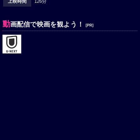
上映時間
126分
動
画配信で映画を観よう！
[PR]