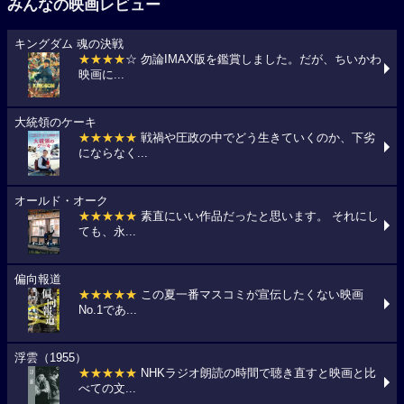
みんなの映画レビュー
キングダム 魂の決戦
★★★★
☆ 勿論IMAX版を鑑賞しました。だが、ちいかわ
映画に...
大統領のケーキ
★★★★★
戦禍や圧政の中でどう生きていくのか、下劣
にならなく...
オールド・オーク
★★★★★
素直にいい作品だったと思います。 それにし
ても、永...
偏向報道
★★★★★
この夏一番マスコミが宣伝したくない映画
No.1であ...
浮雲（1955）
★★★★★
NHKラジオ朗読の時間で聴き直すと映画と比
べての文...