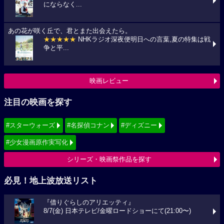
にならなく...
あの花が咲く丘で、君とまた出会えたら。
★★★★★
NHKラジオ深夜便明日への言葉,夏の特集は戦
争と平...
映画レビュー
注目の映画を探す
#スターウォーズ
#名探偵コナン
#ディズニー
#少女漫画原作実写化
シリーズ・映画祭作品を探す
必見！地上波放送リスト
『借りぐらしのアリエッティ』
8/7(金) 日本テレビ/金曜ロードショーにて(21:00〜)