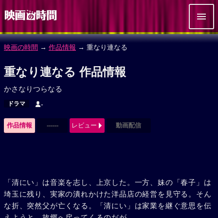
映画の時間
→
作品情報
→ 重なり連なる
重なり連なる 作品情報
かさなりつらなる
ドラマ
-
作品情報
------
レビュー
動画配信
「清にい」は音楽を志し、上京した。一方、妹の「春子」は
埼玉に残り、実家の潰れかけた洋品店の経営を見守る。そん
な折、突然父が亡くなる。「清にい」は家業を継ぐ意思を伝
えようと、故郷へ戻ってくるのだが……。