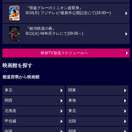
『怪盗グルーのミニオン超変身』
8/10(月) フジテレビ/最新作公開記念にて(19:00〜)
『銀河鉄道の夜』
8/11(火) NHK/Eテレにて(09:00～)
映画TV放送スケジュールへ
映画館を探す
都道府県から映画館
東京
関東
関西
東海
北海道
東北
甲信越
北陸
中国
四国