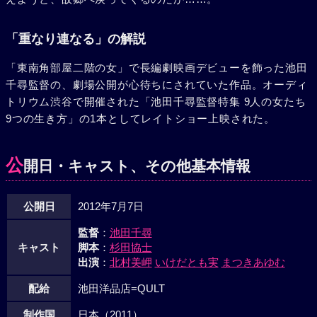
「重なり連なる」の解説
「東南角部屋二階の女」で長編劇映画デビューを飾った池田
千尋監督の、劇場公開が心待ちにされていた作品。オーディ
トリウム渋谷で開催された「池田千尋監督特集 9人の女たち
9つの生き方」の1本としてレイトショー上映された。
公
開日・キャスト、その他基本情報
公開日
2012年7月7日
監督
：
池田千尋
キャスト
脚本
：
杉田協士
出演
：
北村美岬
いけだとも実
まつきあゆむ
配給
池田洋品店=QULT
制作国
日本（2011）