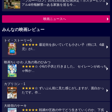
『ブルーヘロン』10月23日(金)公開決定！ポスタービジュ
アル&特報解禁―ある家族を巡る今...
映画ニュースへ
みんなの映画レビュー
トイ・ストーリー5
★★★★★
最近街を歩いていても小さい子（特に3、4歳
児）がi...
映画ちいかわ 人魚の島のひみつ
★★★★
☆ 小6の子供と行きました。 セイレーンがめっち
ゃ怖か...
カプリコン・1
★★★★
☆ ずいぶん前に見た感じがしますが、面白かっ
たです。作...
大統領のケーキ
★★★★★
戦禍や圧政の中でどう生きていくのか、下劣