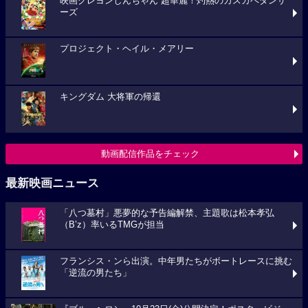
映画クレヨンしんちゃん 超華麗！灼熱のカスカベダンサ
ーズ
プロジェクト・ヘイル・メアリー
キングダム 大将軍の帰還
動画配信作品をチェック
最新映画ニュース
「八つ墓村」悪夢的な予告編解禁、主題歌は松本孝弘
（B’z）率いるTMGが担当
フランシス・ンら出演。中年男たちがボートレースに挑む
「逆流の男たち」