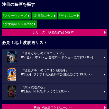
注目の映画を探す
#スターウォーズ
#名探偵コナン
#ディズニー
#少女漫画原作実写化
シリーズ・映画祭作品を探す
必見！地上波放送リスト
『借りぐらしのアリエッティ』
8/7(金) 日本テレビ/金曜ロードショーにて(21:00〜)
『怪盗グルーのミニオン超変身』
8/10(月) フジテレビ/最新作公開記念にて(19:00〜)
『銀河鉄道の夜』
8/11(火) NHK/Eテレにて(09:00～)
映画TV放送スケジュールへ