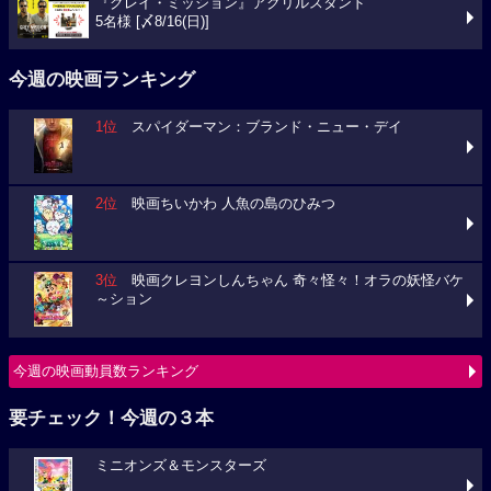
『グレイ・ミッション』アクリルスタンド
5名様 [〆8/16(日)]
今週の映画ランキング
1位
スパイダーマン：ブランド・ニュー・デイ
2位
映画ちいかわ 人魚の島のひみつ
3位
映画クレヨンしんちゃん 奇々怪々！オラの妖怪バケ
～ション
今週の映画動員数ランキング
要チェック！今週の３本
ミニオンズ＆モンスターズ