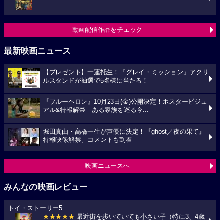
動画配信作品をチェック
最新映画ニュース
【プレゼント】一蓮托生！『グレイ・ミッション』アクリ
ルスタンドが抽選で5名様に当たる！
『ブルーヘロン』10月23日(金)公開決定！ポスタービジュ
アル&特報解禁―ある家族を巡る今...
堀田真由・高橋一生が声優に決定！『ghost／夜の果て』
特報映像解禁、コメントも到着
映画ニュースへ
みんなの映画レビュー
トイ・ストーリー5
★★★★★
最近街を歩いていても小さい子（特に3、4歳