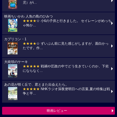
児）がi...
映画ちいかわ 人魚の島のひみつ
★★★★
☆ 小6の子供と行きました。 セイレーンがめっち
ゃ怖か...
カプリコン・1
★★★★
☆ ずいぶん前に見た感じがしますが、面白かっ
たです。作...
大統領のケーキ
★★★★★
戦禍や圧政の中でどう生きていくのか、下劣
にならなく...
あの花が咲く丘で、君とまた出会えたら。
★★★★★
NHKラジオ深夜便明日への言葉,夏の特集は戦
争と平...
映画レビュー