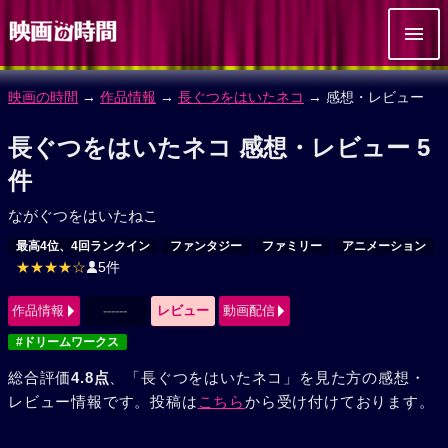
映画の時間
→
作品情報
→
長ぐつをはいたネコ
→ 感想・レビュー
長ぐつをはいたネコ 感想・レビュー 5
件
ながぐつをはいたねこ
最高4位、4回ランクイン
ファンタジー
ファミリー
アニメーション
★★★★☆
5件
作品情報
------
レビュー
動画配信
#ドリームワークス
総合評価
4.8点
、「長ぐつをはいたネコ」を見た方の感想・
レビュー情報です。投稿は
こちら
から受け付けております。