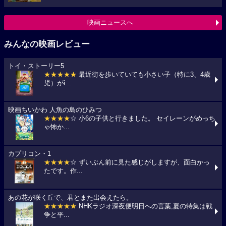
映画ニュースへ
みんなの映画レビュー
トイ・ストーリー5
★★★★★
最近街を歩いていても小さい子（特に3、4歳
児）がi...
映画ちいかわ 人魚の島のひみつ
★★★★
☆ 小6の子供と行きました。 セイレーンがめっち
ゃ怖か...
カプリコン・1
★★★★
☆ ずいぶん前に見た感じがしますが、面白かっ
たです。作...
あの花が咲く丘で、君とまた出会えたら。
★★★★★
NHKラジオ深夜便明日への言葉,夏の特集は戦
争と平...