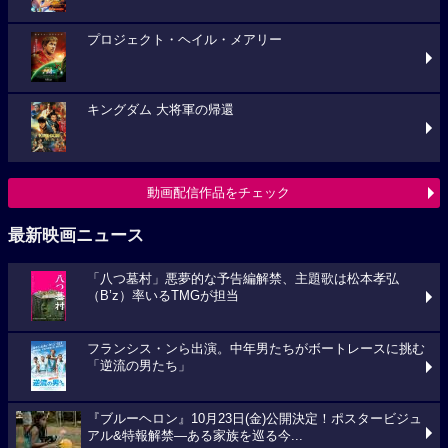
プロジェクト・ヘイル・メアリー
キングダム 大将軍の帰還
動画配信作品をチェック
最新映画ニュース
「八つ墓村」悪夢的な予告編解禁、主題歌は松本孝弘
（B’z）率いるTMGが担当
フランシス・ンら出演。中年男たちがボートレースに挑む
「逆流の男たち」
『ブルーヘロン』10月23日(金)公開決定！ポスタービジュ
アル&特報解禁―ある家族を巡る今...