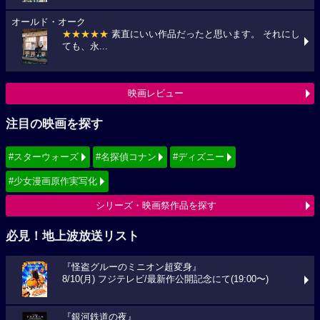
オールド・オーク
★★★★★
素直にいい作品だったと思います。 それにし
ても、永...
映画レビュー
注目の映画を探す
#スターウォーズ
#名探偵コナン
#ディズニー
#少女漫画原作実写化
シリーズ・映画祭作品を探す
必見！地上波放送リスト
『怪盗グルーのミニオン超変身』
8/10(月) フジテレビ/最新作公開記念にて(19:00〜)
『銀河鉄道の夜』