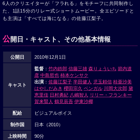
6人のクリエイターが「フラれる」をモチーフに共同制作し
た、1話15分のリレー式ショートムービー。全エピソードと
も主演は「すべては海になる」の佐藤江梨子。
公
開日・キャスト、その他基本情報
公開日
2010年12月1日
監督
：
竹内鉄郎
信藤三雄
森りょういち
箭内道
彦
中島哲也
柿本ケンサク
出演
：
佐藤江梨子
半田健人
児玉頼信
桂亜沙美
キャスト
はやしだみき
櫻田宗久
ベンガル
川岡大次郎
黛
恵里佳
日村勇紀
八嶋智人
リリー・フランキー
賀来賢人
鶴見辰吾
伊東沙椰
配給
ビジュアルボイス
制作国
日本（2010）
上映時間
90分