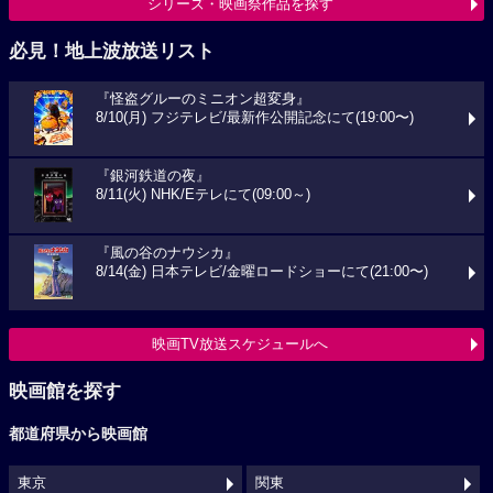
シリーズ・映画祭作品を探す
必見！地上波放送リスト
『怪盗グルーのミニオン超変身』
8/10(月) フジテレビ/最新作公開記念にて(19:00〜)
『銀河鉄道の夜』
8/11(火) NHK/Eテレにて(09:00～)
『風の谷のナウシカ』
8/14(金) 日本テレビ/金曜ロードショーにて(21:00〜)
映画TV放送スケジュールへ
映画館を探す
都道府県から映画館
東京
関東