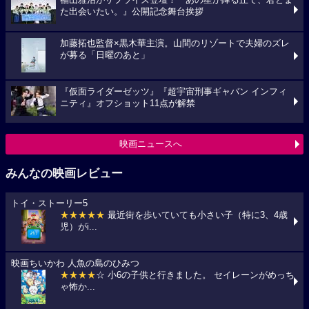
た出会いたい。』公開記念舞台挨拶
加藤拓也監督×黒木華主演。山間のリゾートで夫婦のズレ
が募る「日曜のあと」
『仮面ライダーゼッツ』『超宇宙刑事ギャバン インフィ
ニティ』オフショット11点が解禁
映画ニュースへ
みんなの映画レビュー
トイ・ストーリー5
★★★★★
最近街を歩いていても小さい子（特に3、4歳
児）がi...
映画ちいかわ 人魚の島のひみつ
★★★★
☆ 小6の子供と行きました。 セイレーンがめっち
ゃ怖か...