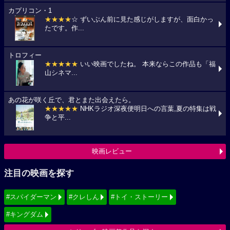
カプリコン・1
★★★★
☆ ずいぶん前に見た感じがしますが、面白かっ
たです。作...
トロフィー
★★★★★
いい映画でしたね。 本来ならこの作品も「福
山シネマ...
あの花が咲く丘で、君とまた出会えたら。
★★★★★
NHKラジオ深夜便明日への言葉,夏の特集は戦
争と平...
映画レビュー
注目の映画を探す
#スパイダーマン
#クレしん
#トイ・ストーリー
#キングダム