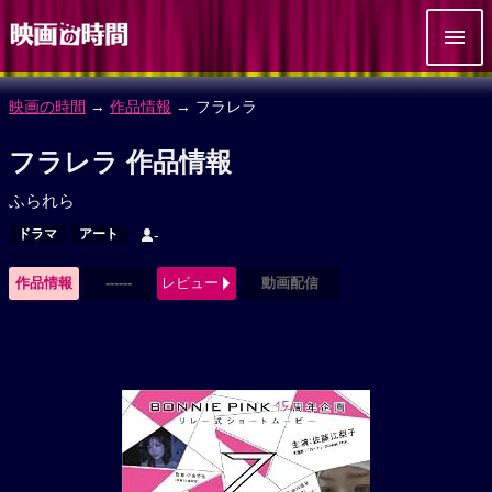
映画の時間
→
作品情報
→ フラレラ
フラレラ 作品情報
ふられら
ドラマ
アート
-
作品情報
------
レビュー
動画配信