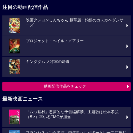
注目の動画配信作品
映画クレヨンしんちゃん 超華麗！灼熱のカスカベダンサ
ーズ
プロジェクト・ヘイル・メアリー
キングダム 大将軍の帰還
動画配信作品をチェック
最新映画ニュース
「八つ墓村」悪夢的な予告編解禁、主題歌は松本孝弘
（B’z）率いるTMGが担当
フランシス・ンら出演。中年男たちがボートレースに挑む