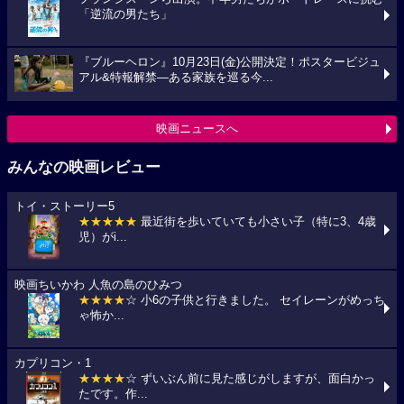
「逆流の男たち」
『ブルーヘロン』10月23日(金)公開決定！ポスタービジュ
アル&特報解禁―ある家族を巡る今...
映画ニュースへ
みんなの映画レビュー
トイ・ストーリー5
★★★★★
最近街を歩いていても小さい子（特に3、4歳
児）がi...
映画ちいかわ 人魚の島のひみつ
★★★★
☆ 小6の子供と行きました。 セイレーンがめっち
ゃ怖か...
カプリコン・1
★★★★
☆ ずいぶん前に見た感じがしますが、面白かっ
たです。作...