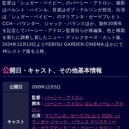
監督は「シュガー・ベイビー」のパーシー・アドロン、撮影
か失くしていた包容力を求め、ジャスミンの部屋をしばしば
はベルント・ハインル、音楽はボブ・テルソンが担当。出演
訪ね、また彼女の柔和な人柄と笑顔に魅かれたルーディは、
は「シュガー・ベイビー」のマリアンネ・ゼーゲブレヒト、
絵のモデルに、とジャスミンを口説き始める。そしてブレン
CCH・パウンダー、ジャック・パランスほか。製作20周年
ダは、ある朝カフェの客相手に手品を披露し始めたジャスミ
を記念してパーシー・アドロン監督自らが再編集、色と構図
ン目当てに客が“バグダッド・カフェ”にやって来るのに、次
を新たに調整し直したニュー・ディレクターズ・カット版。
第に表情をやわらげてゆくのだった。しかし、すっかりカフ
2024年12月13日よりYEBISU GARDEN CINEMA ほかにて
ェの一員となったジャスミンに、保安官（アペサナクワッ
4Kレストア版を上映。
ト）は、ビザの期限切れと、労働許可証の不所持を理由に、
西ドイツへの帰国を命じるのだった。数カ月後、ジャスミン
は“バグダッド・カフェ”に戻ってきた。歓喜で彼女を温かく
公
開日・キャスト、その他基本情報
迎えるブレンダたち。そしてそんなジャスミンに、ルーディ
はプロポーズする。そして勿論、ジャスミンはそれを受諾す
るのだった。
公開日
2009年12月5日
監督
：
パーシー・アドロン
脚本
：
パーシー・アドロン
エレオノーレ・アド
ロン
出演
：
マリアンネ・ゼーゲブレヒト
CCH・パ
キャスト
ウンダー
ジャック・パランス
クリスティー
ネ・カウフマン
モニカ・カローン
ダロン・フ