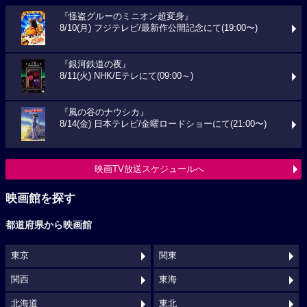
『怪盗グルーのミニオン超変身』
8/10(月) フジテレビ/最新作公開記念にて(19:00〜)
『銀河鉄道の夜』
8/11(火) NHK/Eテレにて(09:00～)
『風の谷のナウシカ』
8/14(金) 日本テレビ/金曜ロードショーにて(21:00〜)
映画TV放送スケジュールへ
映画館を探す
都道府県から映画館
東京
関東
関西
東海
北海道
東北