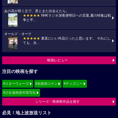
あの花が咲く丘で、君とまた出会えたら。
★★★★★
NHKラジオ深夜便明日への言葉,夏の特集は戦
争と平...
オールド・オーク
★★★★★
素直にいい作品だったと思います。 それにし
ても、永...
映画レビュー
注目の映画を探す
#スターウォーズ
#名探偵コナン
#ディズニー
#少女漫画原作実写化
シリーズ・映画祭作品を探す
必見！地上波放送リスト