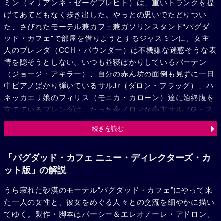
ミン（マリアンネ・ゼーゲブレヒト）は、重いトランクを提
げてあてどもなく歩き出した。やっとの思いでたどりつい
た、さびれたモーテル兼カフェ兼ガソリンスタンド“バグダ
ッド・カフェ”で部屋を借りようとするジャスミンに、女主
人のブレンダ（CCH・パウンダー）は不機嫌な迷惑そうな表
情を隠そうとしない。いつも昼寝ばかりしているバーテン
（ジョージ・アキラー）、自分の赤ん坊の面倒も見ずに一日
中ピアノばかり弾いているサルJr（ダロン・フラッグ）、ハ
ネッカエリ娘のフィリス（モニカ・カローン）達に始終腹を
立てているブレンダは、たった今ノロマな亭主サル（G・ス
モーキー・キャンベル）を追い出したばかりだったのだ。ト
続きを読む
ラック野郎相手の女刺青師デビー（クリスティーネ・カウフ
マン）、ハリウッドから流れてきたカウボーイ気取りの画家
ルーディ（ジャック・パランス）、そしてヒッチハイカーの
「バグダッド・カフェ ニュー・ディレクターズ・カ
エリック（アラン・S・クレイグ）と、客も奇妙なのばか
ット版」の解説
り……。やがてブレンダは、この薄気味悪い大女ジャスミン
うら寂れた砂漠のモーテル“バグダッド・カフェ”にやって来
を追いだそうと躍起になるが、彼女の怒りが爆発するのは、
た一人の女性と、彼女をめぐる人々との交流を細やかに描い
ブレンダの留守中にジャスミンがモーテルの大掃除をしてし
てゆく。製作・脚本はパーシー＆エレオノーレ・アドロン、
まったこと。しかしその頃から、サルJrとフェリスがいつし