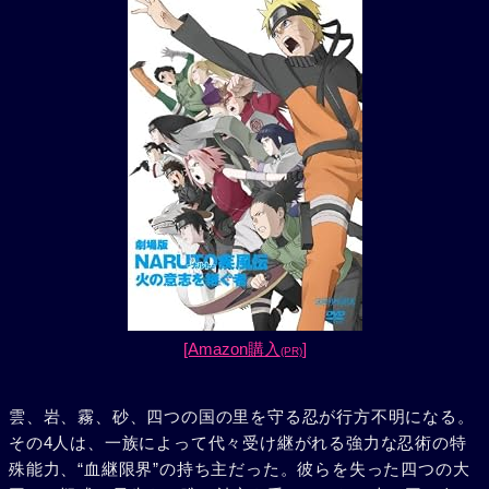
[Amazon購入
]
(PR)
雲、岩、霧、砂、四つの国の里を守る忍が行方不明になる。
その4人は、一族によって代々受け継がれる強力な忍術の特
殊能力、“血継限界”の持ち主だった。彼らを失った四つの大