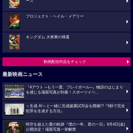
ーズ
プロジェクト・ヘイル・メアリー
キングダム 大将軍の帰還
動画配信作品をチェック
最新映画ニュース
『4アウト ─もう一度、プレイボール─』物語のはじまり
を感じる場面写真が到着！スポーツイベ...
＜生成 AI＞と一緒に完成披露試写会を開催!?『5秒で完全
犯罪を生成する方法』
時空を超えた愛の軌跡『僕の一年、君の一日』9月4日(金)
公開決定！場面写真一挙解禁