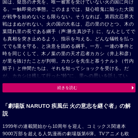
国は、疑惑の矛先を、唯一被害を受けていない火の国に向け
る。一触即発の事態。このままでは、疑心暗鬼に陥った大国
が戦争を始めないとも限らない。そうなれば、第四次忍界大
戦はまぬがれない。火の国の大名は、忍の里のひとつ、木の
葉隠れ里の長である綱手（声:勝生真沙子）に、なんとしてで
も真相を突き止めるよう、指示を与える。どんな犠牲を払っ
てでも里を守る、と決意を固める綱手。一方、一連の事件と
時を同じくして、木ノ葉の里の天才忍者カカシ（井上和彦）
が里を抜けたことが判明。カカシを先生と慕うナルト（竹内
順子）と仲間たちは、それを知ってショックを受ける。だ
が、カカシは残して行った“鈴”に、里への思いを託してい
た。忍がせめぎあうこの世界は、五つの大国が攻撃に備える
続きを読む
ことで平和が保たれていた。今、その“かりそめの平和”が、
音を立てて崩れようとしている。ナルトと仲間たちは、この
危機を切り抜けることが出来るのか……？
「劇場版 NARUTO 疾風伝 火の意志を継ぐ者」の解
説
1999年の連載開始から10周年を迎え、コミックス関連本
9000万部を超える人気漫画の劇場版第6弾。TVアニメも欧