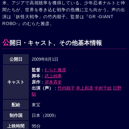
米、アジアで高視聴率を獲得している。少年忍者ナルトと仲
間たちが、世界を巻き込む戦争の危機に立ち向かう。声の出
演は「妖怪大戦争」の竹内順子。監督は『GR -GIANT
ROBO-』のむらた雅彦。
公
開日・キャスト、その他基本情報
公開日
2009年8月1日
監督
：
むらた雅彦
脚本
：
武上純希
キャスト
原作
：
岸本斉史
出演（声）
：
竹内順子
井上和彦
中村千絵
日野
聡
配給
東宝
制作国
日本（2009）
上映時間
95分