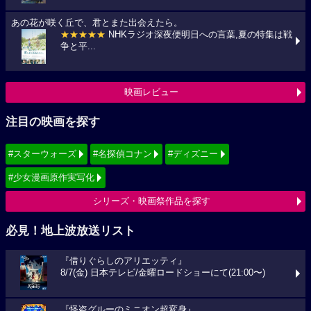
あの花が咲く丘で、君とまた出会えたら。
★★★★★
NHKラジオ深夜便明日への言葉,夏の特集は戦
争と平...
映画レビュー
注目の映画を探す
#スターウォーズ
#名探偵コナン
#ディズニー
#少女漫画原作実写化
シリーズ・映画祭作品を探す
必見！地上波放送リスト
『借りぐらしのアリエッティ』
8/7(金) 日本テレビ/金曜ロードショーにて(21:00〜)
『怪盗グルーのミニオン超変身』