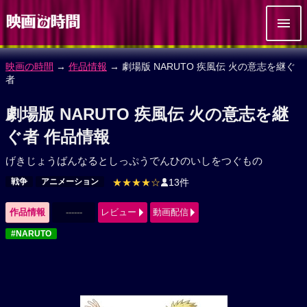
映画の時間
→
作品情報
→ 劇場版 NARUTO 疾風伝 火の意志を継ぐ
者
劇場版 NARUTO 疾風伝 火の意志を継
ぐ者 作品情報
げきじょうばんなるとしっぷうでんひのいしをつぐもの
戦争
アニメーション
★★★★☆
13件
作品情報
------
レビュー
動画配信
#NARUTO