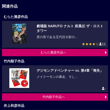
関連作品
むらた雅彦作品
劇場版 NARUTO ナルト 疾風伝 ザ・ロスト
タワー
里の長である五代目火影の...
★★★★☆
11
むらた雅彦作品へ
竹内順子作品
デジモンアドベンチャー tri. 第4章「喪失」
メイクーモンの暴走、そし...
-
竹内順子作品へ
井上和彦作品