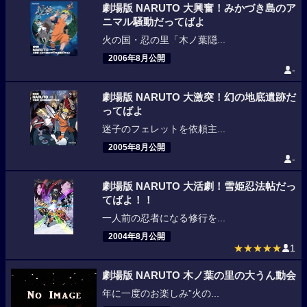
劇場版 NARUTO 大興奮！みかづき島のア
ニマル騒動だってばよ
火の国・忍の里「木ノ葉隠...
2006年8月公開
-
劇場版 NARUTO 大激突！幻の地底遺跡だ
ってばよ
迷子のフェレットを依頼主...
2005年8月公開
-
劇場版 NARUTO 大活劇！雪姫忍法帖だっ
てばよ！！
一人前の忍者になる修行を...
2004年8月公開
★★★★★
1
劇場版 NARUTO 木ノ葉の里の大うん動会
年に一度のお楽しみ”火の...