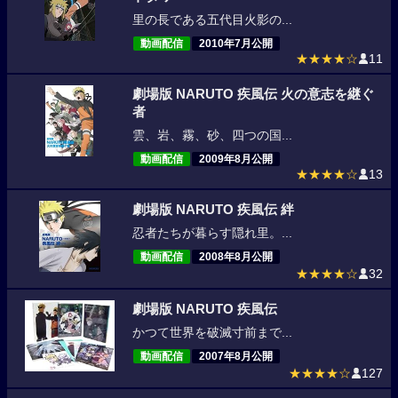
里の長である五代目火影の...
動画配信
2010年7月公開
★★★★☆
11
劇場版 NARUTO 疾風伝 火の意志を継ぐ
者
雲、岩、霧、砂、四つの国...
動画配信
2009年8月公開
★★★★☆
13
劇場版 NARUTO 疾風伝 絆
忍者たちが暮らす隠れ里。...
動画配信
2008年8月公開
★★★★☆
32
劇場版 NARUTO 疾風伝
かつて世界を破滅寸前まで...
動画配信
2007年8月公開
★★★★☆
127