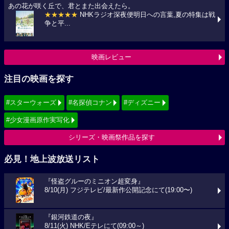
あの花が咲く丘で、君とまた出会えたら。
★★★★★
NHKラジオ深夜便明日への言葉,夏の特集は戦
争と平...
映画レビュー
注目の映画を探す
#スターウォーズ
#名探偵コナン
#ディズニー
#少女漫画原作実写化
シリーズ・映画祭作品を探す
必見！地上波放送リスト
『怪盗グルーのミニオン超変身』
8/10(月) フジテレビ/最新作公開記念にて(19:00〜)
『銀河鉄道の夜』
8/11(火) NHK/Eテレにて(09:00～)