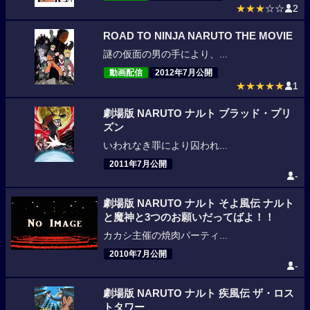
★★★
☆☆
2
ROAD TO NINJA NARUTO THE MOVIE
謎の仮面の男の手により、...
動画配信
2012年7月公開
★★★★★
1
劇場版 NARUTO ナルト ブラッド・プリ
ズン
いわれなき罪により囚われ...
2011年7月公開
-
劇場版 NARUTO ナルト そよ風伝 ナルト
と魔神と3つのお願いだってばよ！！
カカシ主催の焼肉パーティ...
2010年7月公開
-
劇場版 NARUTO ナルト 疾風伝 ザ・ロス
トタワー