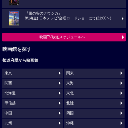
『風の谷のナウシカ』
8/14(金) 日本テレビ/金曜ロードショーにて(21:00〜)
映画TV放送スケジュールへ
映画館を探す
都道府県から映画館
東京
関東
関西
東海
北海道
東北
甲信越
北陸
中国
四国
九州
沖縄