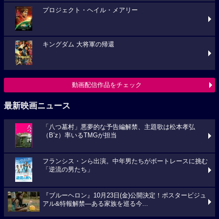
プロジェクト・ヘイル・メアリー
キングダム 大将軍の帰還
動画配信作品をチェック
最新映画ニュース
「八つ墓村」悪夢的な予告編解禁、主題歌は松本孝弘
（B’z）率いるTMGが担当
フランシス・ンら出演。中年男たちがボートレースに挑む
「逆流の男たち」
『ブルーヘロン』10月23日(金)公開決定！ポスタービジュ
アル&特報解禁―ある家族を巡る今...