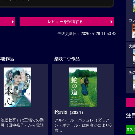
カ
レビューを投稿する
最終更新日：2026-07-29 11:50:43
大
木聡作品
柴咲コウ作品
あ
蛇の道（2024）
注
（池松壮亮）は工場での勤
アルベール・バシュレ（ダミア
に母（田中裕子）から電話
ン・ボナール）は何者かにより8
#ス
.
歳...