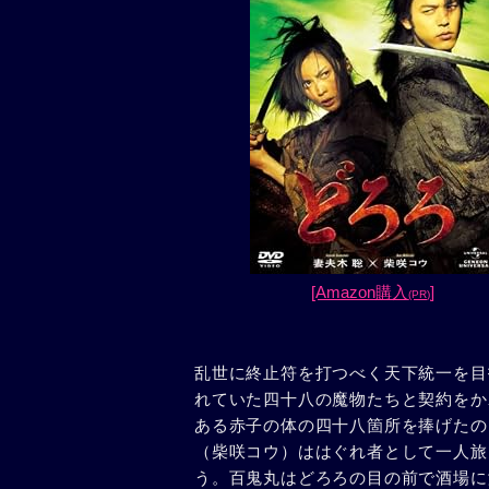
[Amazon購入
]
(PR)
乱世に終止符を打つべく天下統一を目
れていた四十八の魔物たちと契約をか
ある赤子の体の四十八箇所を捧げたの
（柴咲コウ）ははぐれ者として一人旅
う。百鬼丸はどろろの目の前で酒場に