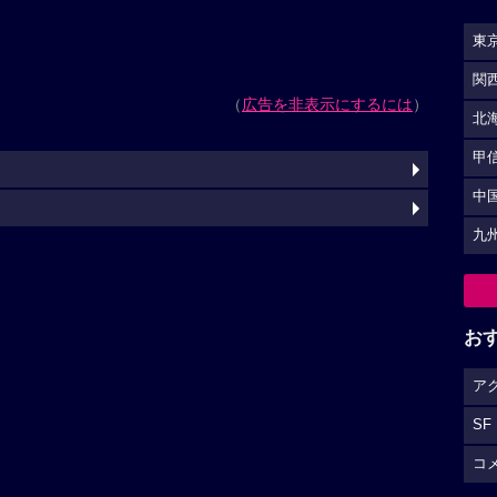
東
関
（
広告を非表示にするには
）
北
甲
中
九
お
ア
SF
コ