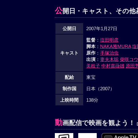
公
開日・キャスト、その他
公開日
2007年1月27日
監督
：
塩田明彦
脚本
：
NAKA雅MURA
塩
キャスト
原作
：
手塚治虫
出演
：
妻夫木聡
柴咲コ
美枝子
中村嘉葎雄
原田
配給
東宝
制作国
日本（2007）
上映時間
138分
動
画配信で映画を観よう！