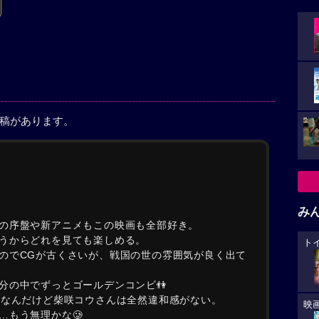
投稿があります。
み
の序盤や新アニメもこの映画も全部好き。
うからどれを見ても楽しめる。
ト
のでCGが古くさいが、戦国の世の雰囲気が良く出て
分の中でずっとゴールデンコンビ👫
供なんだけど柴咲コウさんは全然違和感がない。
映
…もう無理かな🥲