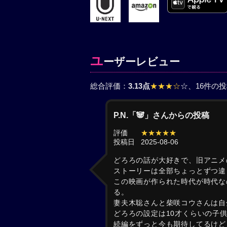
ユ
ーザーレビュー
総合評価：
3.13点
★★★☆
☆
、16件の
P.N.「🐼」さんからの投稿
評価
★★★★★
投稿日
2025-08-06
どろろの話が大好きで、旧アニメ
ストーリーは全部ちょっとずつ違
この映画が作られた時代が時代な
る。
妻夫木聡さんと柴咲コウさんは自
どろろの設定は10才くらいの子
続編をずっと今も期待してるけど