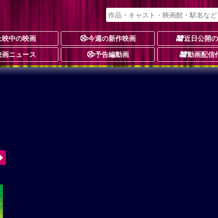
上映中の映画
今週の新作映画
近日公開
映画ニュース
予告編動画
動画配信