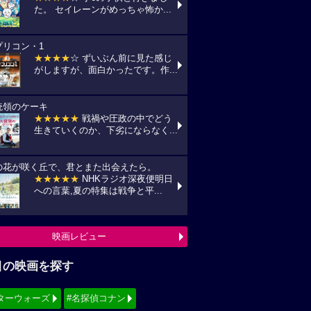
た。 セイレーンがめっちゃ怖か...
プリコン・1
★★★★
☆ ずいぶん前に見た感じ
がしますが、面白かったです。作...
統領のケーキ
★★★★★
戦禍や圧政の中でどう
生きていくのか、下劣にならなく...
の花が咲く丘で、君とまた出会えたら。
★★★★★
NHKラジオ深夜便明日
への言葉,夏の特集は戦争と平...
映画レビュー
目の映画を探す
ターウォーズ
#名探偵コナン