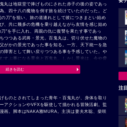
要
鬼丸は地獄堂で捧げものにされた赤子の後の姿であっ
為、四十八の魔物を倒す旅を続けていたのだった。ど
魔の刀”を狙い、旅の道連れとして彼につきまとい始め
び、共に幾多の危機を乗り越えながら友情を感じ始め
の刀”を手に入れ、両親の仇に復讐を果たす事であっ
ちつつある武将・景光。百鬼丸は、切り伏せた魔物の
父がかの景光であった事を知る。一方、天下統一を急
の障害として舞い戻りつつある事を予感していた。や
むすぶ事になる景光と百鬼丸。しかし景光は、今や脅
む魔物たちの狙いを察知し、百鬼丸とその実弟・多宝
続きを読む
った。本来居るべき場所への帰還を果たした百鬼丸を
るどろろ。しかし、百鬼丸は残りの体を取り戻す旅を
だ続くのであった。
注
げものとされてしまった青年・百鬼丸が、身体を取り
ーアクションやVFXを駆使して描かれる冒険活劇。監
漫画。脚本はNAKA雅MURA。主演は妻夫木聡、柴咲