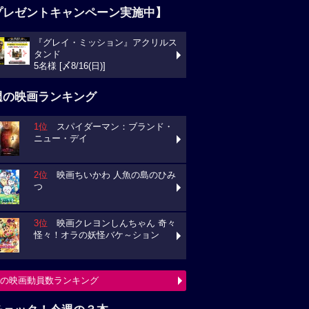
プレゼントキャンペーン実施中】
『グレイ・ミッション』アクリルス
タンド
5名様 [〆8/16(日)]
週の映画ランキング
1位
スパイダーマン：ブランド・
ニュー・デイ
2位
映画ちいかわ 人魚の島のひみ
つ
3位
映画クレヨンしんちゃん 奇々
怪々！オラの妖怪バケ～ション
の映画動員数ランキング