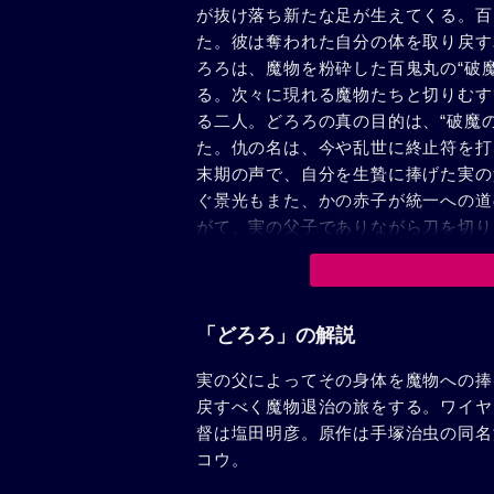
が抜け落ち新たな足が生えてくる。百
た。彼は奪われた自分の体を取り戻す
ろろは、魔物を粉砕した百鬼丸の“破
る。次々に現れる魔物たちと切りむす
る二人。どろろの真の目的は、“破魔
た。仇の名は、今や乱世に終止符を打
末期の声で、自分を生贄に捧げた実の
ぐ景光もまた、かの赤子が統一への道
がて、実の父子でありながら刀を切り
威的に力をつけた両者の共倒れを目論
丸に天下統一を託して自死を選ぶに至
見て、再び寂しい一人旅に出ようとす
続けると言い出し、二人の旅はまだま
「どろろ」の解説
実の父によってその身体を魔物への捧
戻すべく魔物退治の旅をする。ワイヤ
督は塩田明彦。原作は手塚治虫の同名
コウ。