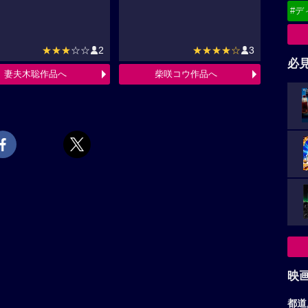
#デ
★★★
☆☆
2
★★★★☆
3
必
妻夫木聡作品へ
柴咲コウ作品へ
映
都道