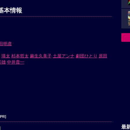
基本情報
田明彦
ウ
瑛太
杉本哲太
麻生久美子
土屋アンナ
劇団ひとり
原田
芳雄
中井貴一
[PR]
最