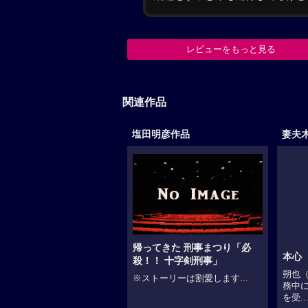
レビューをもっと見る
関連作品
塩田明彦作品
妻夫
帰ってきた 刑事まつり「必
本心
殺！！ 十字剣刑事」
朔也
※ストーリーは割愛します...
務中
を受..