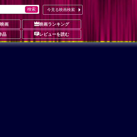
今見る映画検索
の映画
映画ランキング
作品
レビューを読む