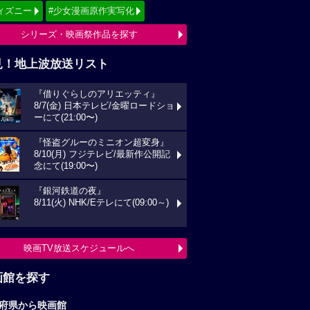
ィズニー
#少女漫画原作実写化
シリーズ・映画祭作品を探す
見！地上波放送リスト
『借りぐらしのアリエッティ』
8/7(金) 日本テレビ/金曜ロードショ
ーにて(21:00〜)
『怪盗グルーのミニオン超変身』
8/10(月) フジテレビ/最新作公開記
念にて(19:00〜)
『銀河鉄道の夜』
8/11(火) NHK/Eテレにて(09:00～)
映画TV放送スケジュールへ
画館を探す
府県から映画館