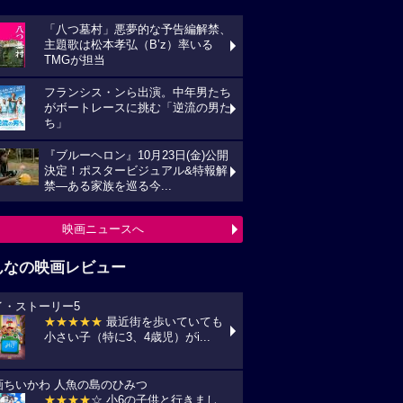
「八つ墓村」悪夢的な予告編解禁、
主題歌は松本孝弘（B’z）率いる
TMGが担当
フランシス・ンら出演。中年男たち
がボートレースに挑む「逆流の男た
ち」
『ブルーヘロン』10月23日(金)公開
決定！ポスタービジュアル&特報解
禁―ある家族を巡る今...
映画ニュースへ
んなの映画レビュー
イ・ストーリー5
★★★★★
最近街を歩いていても
小さい子（特に3、4歳児）がi...
画ちいかわ 人魚の島のひみつ
★★★★
☆ 小6の子供と行きまし