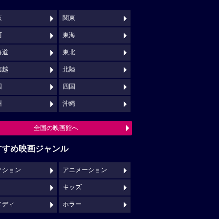
京
関東
西
東海
海道
東北
信越
北陸
国
四国
州
沖縄
全国の映画館へ
すすめ映画ジャンル
クション
アニメーション
キッズ
メディ
ホラー