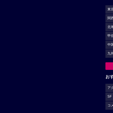
東
関
北
甲
中
九
お
ア
SF
コ