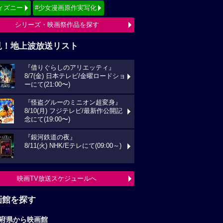
ィズニー
#少女漫画原作実写化
シリーズ・映画祭作品を探す
見！地上波放送リスト
『借りぐらしのアリエッティ』
8/7(金) 日本テレビ/金曜ロードショ
ーにて(21:00〜)
『怪盗グルーのミニオン超変身』
8/10(月) フジテレビ/最新作公開記
念にて(19:00〜)
『銀河鉄道の夜』
8/11(火) NHK/Eテレにて(09:00～)
映画TV放送スケジュールへ
画館を探す
府県から映画館