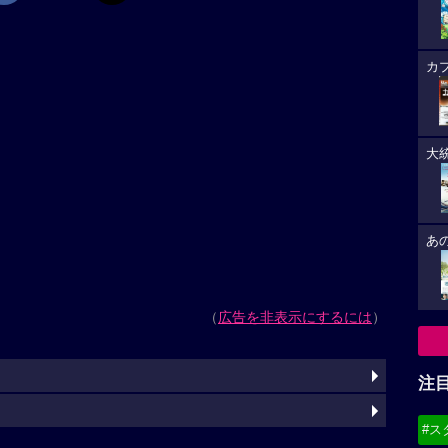
カ
大
あ
（
広告を非表示にするには
）
注
#ス