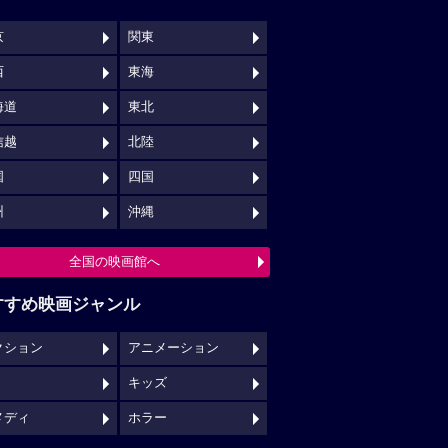
京
関東
西
東海
海道
東北
信越
北陸
国
四国
州
沖縄
全国の映画館へ
すすめ映画ジャンル
クション
アニメーション
キッズ
メディ
ホラー