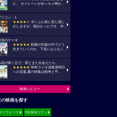
た。 セイレーンがめっちゃ怖か...
プリコン・1
★★★★
☆ ずいぶん前に見た感じ
がしますが、面白かったです。作...
統領のケーキ
★★★★★
戦禍や圧政の中でどう
生きていくのか、下劣にならなく...
の花が咲く丘で、君とまた出会えたら。
★★★★★
NHKラジオ深夜便明日
への言葉,夏の特集は戦争と平...
映画レビュー
目の映画を探す
ターウォーズ
#名探偵コナン