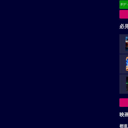
#デ
必
映
都道