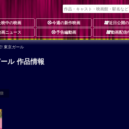
上映中の映画
今週の新作映画
近日公開
映画ニュース
予告編動画
動画配信
EE! 東京ガール
東京ガール 作品情報
信