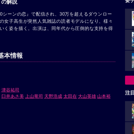
要
ル」の解説
0シーンの恋』で配信され、30万を超えるダウンロー
の女子高生が突然人気雑誌の読者モデルになり、様々
いく姿を描く。出演は、同年代から圧倒的な支持を得
基本情報
行
津谷祐司
注
美
臼井あさ美
上山竜司
天野浩成
太田在
大山英雄
山本裕