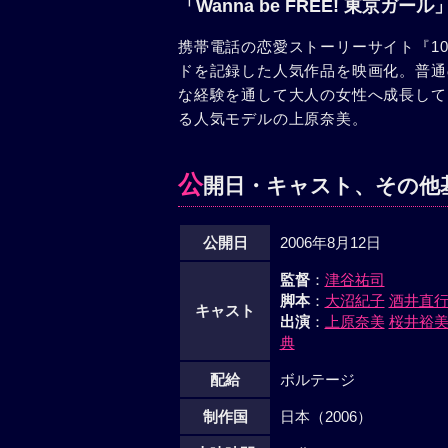
「Wanna be FREE! 東京ガー
携帯電話の恋愛ストーリーサイト『10
ドを記録した人気作品を映画化。普通
な経験を通して大人の女性へ成長して
る人気モデルの上原奈美。
公
開日・キャスト、その他
公開日
2006年8月12日
監督
：
津谷祐司
脚本
：
大沼紀子
酒井直
キャスト
出演
：
上原奈美
桜井裕
典
配給
ボルテージ
制作国
日本（2006）