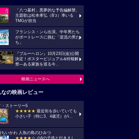
「八つ墓村」悪夢的な予告編解禁、
主題歌は松本孝弘（B’z）率いる
TMGが担当
フランシス・ンら出演。中年男たち
がボートレースに挑む「逆流の男た
ち」
『ブルーヘロン』10月23日(金)公開
決定！ポスタービジュアル&特報解
禁―ある家族を巡る今...
映画ニュースへ
んなの映画レビュー
イ・ストーリー5
★★★★★
最近街を歩いていても
小さい子（特に3、4歳児）がi...
画ちいかわ 人魚の島のひみつ
★★★★
☆ 小6の子供と行きまし