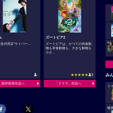
e.
ズートピア2
告代理店“サイバー...
ズートピアは、かつての肉食動
物も草食動物も、大きな動物も
小さ...
み
-
★★★★★
3
桜井裕美作品へ
「ドラマ」作品へ
ト
映