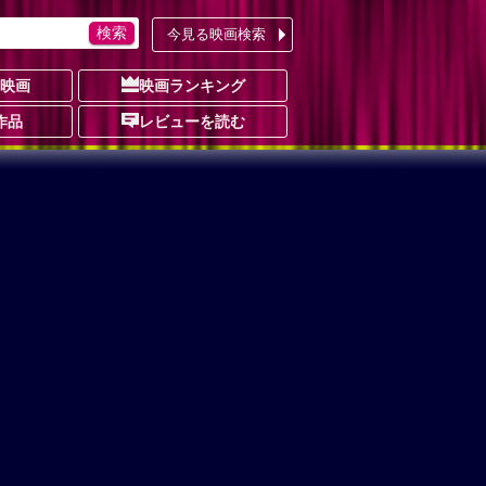
今見る映画検索
の映画
映画ランキング
作品
レビューを読む