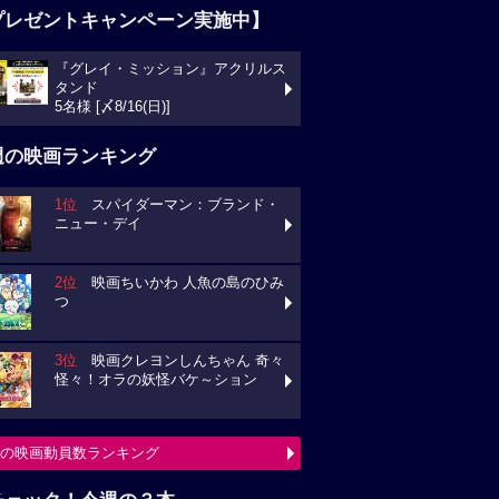
プレゼントキャンペーン実施中】
『グレイ・ミッション』アクリルス
タンド
5名様 [〆8/16(日)]
週の映画ランキング
1位
スパイダーマン：ブランド・
ニュー・デイ
2位
映画ちいかわ 人魚の島のひみ
つ
3位
映画クレヨンしんちゃん 奇々
怪々！オラの妖怪バケ～ション
の映画動員数ランキング