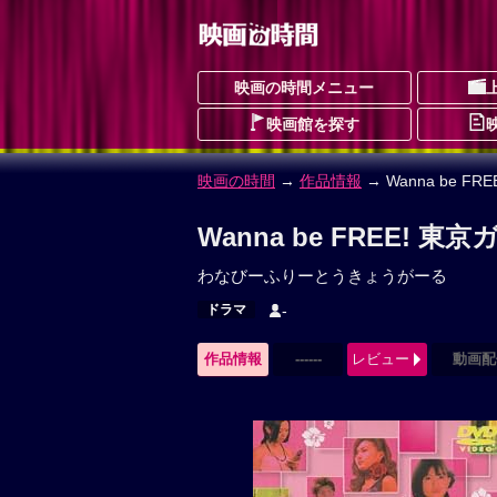
映画の時間メニュー
映画館を探す
映画の時間
→
作品情報
→ Wanna be FR
Wanna be FREE! 
わなびーふりーとうきょうがーる
ドラマ
-
作品情報
------
レビュー
動画配