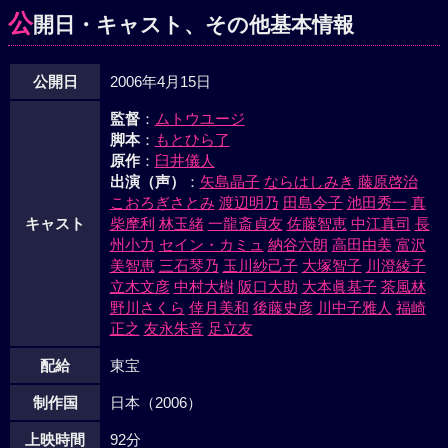
公
開日・キャスト、その他基本情報
公開日
2006年4月15日
監督
：
ムトウユージ
脚本
：
もとひら了
原作
：
臼井儀人
出演（声）
：
矢島晶子
ならはしみき
藤原啓治
こおろぎさとみ
渡辺明乃
田島令子
池田秀一
真
キャスト
柴摩利
林玉緒
一龍斎貞友
佐藤智恵
中江真司
長
州小力
セイン・カミュ
納谷六朗
高田由美
富沢
美智恵
三石琴乃
玉川紗己子
大塚智子
川澄綾子
立木文彦
中村大樹
阪口大助
大本眞基子
茶風林
野川さくら
倖月美和
後藤史彦
川中子雅人
福崎
正之
友永朱音
足立友
配給
東宝
制作国
日本（2006）
上映時間
92分