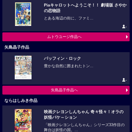
Piaキャロットへようこそ！！ 劇場版 さやか
の恋物語
とある海辺の街に、ファミ...
-
ムトウユージ作品へ
矢島晶子作品
パッフィン・ロック
豊かな自然に囲まれたトン...
-
矢島晶子作品へ
ならはしみき作品
映画クレヨンしんちゃん 奇々怪々！オラの
妖怪バケ～ション
「映画クレヨンしんちゃん」シリーズ33作目の
舞台は妖怪の国。...