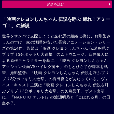
っくり人間の正体はコンニャクで、彼らがサンバを踊ること
続きを読む
で、本人もサンバをマスター出来るよう仕掛けられていた。
名付けて”世界サンバ化計画“。そう、アミーゴスズキは、サ
ンバで世界を征服しようとしていたのだ。本来のサンバの楽
「映画クレヨンしんちゃん 伝説を呼ぶ 踊れ！アミー
しさを忘れ、方向性を見失ってしまったアミーゴスズキ。ジ
ゴ！」の解説
ャッキーは、その暴走を食い止めるべく、アミーゴスズキと
世界をサンバで支配しようと企む悪の組織に挑む、お馴染み
のサンバ対決に挑む。だが、一糸乱れぬアミーゴスズキのス
しんのすけ一家の活躍を描いた長篇アニメーション・シリー
テップの前に、ジャッキーは挫けそうになる。そんな彼女を
ズの第14作。監督は「映画 クレヨンしんちゃん 伝説を呼ぶ
救ったのは、しんちゃんの”お尻サンバ“だった。楽しく踊れ
ブリブリ3分ポッキリ大進撃」のムトウユージ。臼井儀人に
なければサンバじゃない。お陰で、サンバの楽しさを想い出
よる原作キャラクターを基に、「映画 クレヨンしんちゃん
したアミーゴスズキの計画は破れ、実は父娘だったアミーゴ
アクション仮面VSハイレグ魔王」のもとひら了が脚本を執
スズキとジャッキーも和解を果たす。そして、平和を取り戻
筆。撮影監督に「映画 クレヨンしんちゃん 伝説を呼ぶブリ
したカスカベ市民は、みんなで楽しくサンバを踊るのだっ
ブリ3分ポッキリ大進撃」の梅田俊之があたっている。ヴォ
た。
イス・キャスト主演は「映画 クレヨンしんちゃん 伝説を呼
ぶブリブリ3分ポッキリ大進撃」の矢島晶子。ゲスト出演
に、「NARUTO|ナルト|」の渡辺明乃と「こぼれる月」の田
島令子。