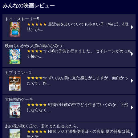
みんなの映画レビュー
トイ・ストーリー5
★★★★★
最近街を歩いていても小さい子（特に3、4歳
児）がi...
映画ちいかわ 人魚の島のひみつ
★★★★
☆ 小6の子供と行きました。 セイレーンがめっち
ゃ怖か...
カプリコン・1
★★★★
☆ ずいぶん前に見た感じがしますが、面白かっ
たです。作...
大統領のケーキ
★★★★★
戦禍や圧政の中でどう生きていくのか、下劣
にならなく...
あの花が咲く丘で、君とまた出会えたら。
★★★★★
NHKラジオ深夜便明日への言葉,夏の特集は戦
争と平...