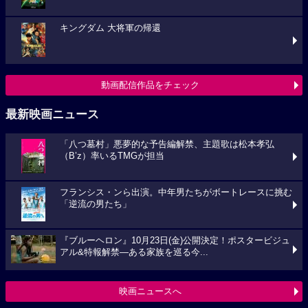
キングダム 大将軍の帰還
動画配信作品をチェック
最新映画ニュース
「八つ墓村」悪夢的な予告編解禁、主題歌は松本孝弘
（B’z）率いるTMGが担当
フランシス・ンら出演。中年男たちがボートレースに挑む
「逆流の男たち」
『ブルーヘロン』10月23日(金)公開決定！ポスタービジュ
アル&特報解禁―ある家族を巡る今...
映画ニュースへ