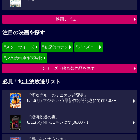
映画レビュー
注目の映画を探す
#スターウォーズ
#名探偵コナン
#ディズニー
#少女漫画原作実写化
シリーズ・映画祭作品を探す
必見！地上波放送リスト
『怪盗グルーのミニオン超変身』
8/10(月) フジテレビ/最新作公開記念にて(19:00〜)
『銀河鉄道の夜』
8/11(火) NHK/Eテレにて(09:00～)
『風の谷のナウシカ』