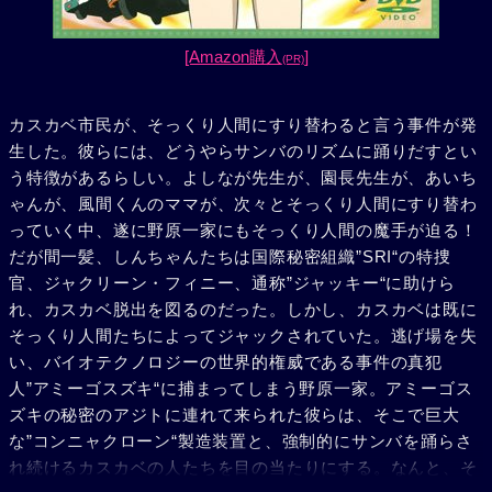
[Amazon購入
]
(PR)
カスカベ市民が、そっくり人間にすり替わると言う事件が発
生した。彼らには、どうやらサンバのリズムに踊りだすとい
う特徴があるらしい。よしなが先生が、園長先生が、あいち
ゃんが、風間くんのママが、次々とそっくり人間にすり替わ
っていく中、遂に野原一家にもそっくり人間の魔手が迫る！
だが間一髪、しんちゃんたちは国際秘密組織”SRI“の特捜
官、ジャクリーン・フィニー、通称”ジャッキー“に助けら
れ、カスカベ脱出を図るのだった。しかし、カスカベは既に
そっくり人間たちによってジャックされていた。逃げ場を失
い、バイオテクノロジーの世界的権威である事件の真犯
人”アミーゴスズキ“に捕まってしまう野原一家。アミーゴス
ズキの秘密のアジトに連れて来られた彼らは、そこで巨大
な”コンニャクローン“製造装置と、強制的にサンバを踊らさ
れ続けるカスカベの人たちを目の当たりにする。なんと、そ