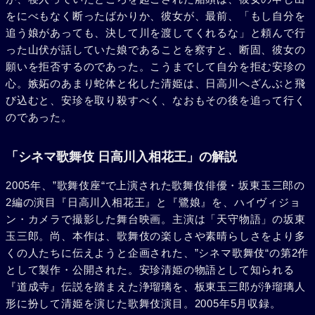
をにべもなく断ったばかりか、彼女が、最前、「もし自分を
追う娘があっても、決して川を渡してくれるな」と頼んで行
った山伏が話していた娘であることを察すと、断固、彼女の
願いを拒否するのであった。こうまでして自分を拒む安珍の
心。嫉妬のあまり蛇体と化した清姫は、日高川へざんぶと飛
び込むと、安珍を取り殺すべく、なおもその後を追って行く
のであった。
「シネマ歌舞伎 日高川入相花王」の解説
2005年、”歌舞伎座“で上演された歌舞伎俳優・坂東玉三郎の
2編の演目『日高川入相花王』と『鷺娘』を、ハイヴィジョ
ン・カメラで撮影した舞台映画。主演は「天守物語」の坂東
玉三郎。尚、本作は、歌舞伎の楽しさや素晴らしさをより多
くの人たちに伝えようと企画された、”シネマ歌舞伎“の第2作
として製作・公開された。安珍清姫の物語として知られる
『道成寺』伝説を踏まえた浄瑠璃を、板東玉三郎が浄瑠璃人
形に扮して清姫を演じた歌舞伎演目。2005年5月収録。