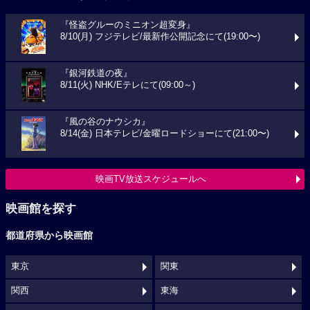
『怪盗グルーのミニオン超変身』
8/10(月) フジテレビ/最新作公開記念にて(19:00〜)
『銀河鉄道の夜』
8/11(火) NHK/Eテレにて(09:00～)
『風の谷のナウシカ』
8/14(金) 日本テレビ/金曜ロードショーにて(21:00〜)
映画TV放送スケジュールへ
映画館を探す
都道府県から映画館
東京
関東
関西
東海