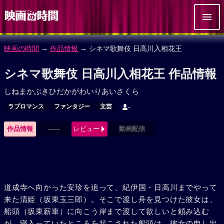
映画の時間
→
作品情報
→ シネマ歌舞伎 日高川入相花王
シネマ歌舞伎 日高川入相花王 作品情報
しねまかぶきひだかがわいりあいさくら
ラブロマンス
ファンタジー
文芸
-
作品情報
------
レビュー
動画配信
道成寺へ向かった安珍を追って、紀伊国・日高川までやって
来た清姫（坂東玉三郎）。そこで渡し舟を見つけた彼女は、
船頭（坂東薪車）に向こう岸まで渡して欲しいと頼み込む
が、寝入っていたところを起こされた船頭は、彼女の申し出