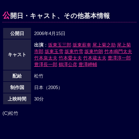
公
開日・キャスト、その他基本情報
公開日
2006年4月15日
出演
：
坂東玉三郎
坂東薪車
尾上菊之助
尾上菊
市郎
坂東玉雪
坂東竹雪
坂東竹朗
竹本鳴門太夫
キャスト
竹本泉太夫
竹本愛太夫
竹本蔵太夫
豊澤淳一郎
豊澤長一郎
鶴澤公彦
豊澤岬輔
配給
松竹
制作国
日本（2005）
上映時間
30分
(C)松竹