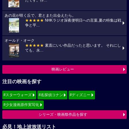
たです。作...
あの花が咲く丘で、君とまた出会えたら。
★★★★★
NHKラジオ深夜便明日への言葉,夏の特集は戦
争と平...
オールド・オーク
★★★★★
素直にいい作品だったと思います。 それにし
ても、永...
映画レビュー
注目の映画を探す
#スターウォーズ
#名探偵コナン
#ディズニー
#少女漫画原作実写化
シリーズ・映画祭作品を探す
必見！地上波放送リスト