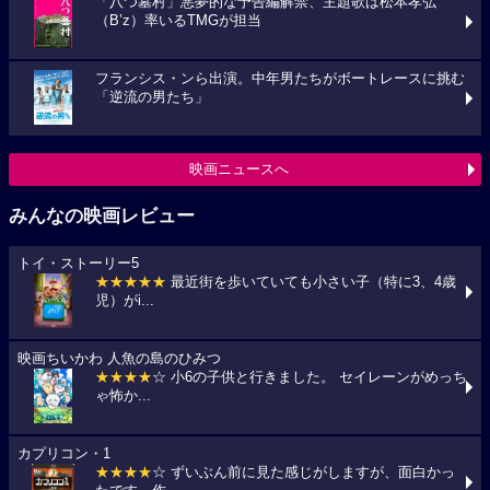
「八つ墓村」悪夢的な予告編解禁、主題歌は松本孝弘
（B’z）率いるTMGが担当
フランシス・ンら出演。中年男たちがボートレースに挑む
「逆流の男たち」
映画ニュースへ
みんなの映画レビュー
トイ・ストーリー5
★★★★★
最近街を歩いていても小さい子（特に3、4歳
児）がi...
映画ちいかわ 人魚の島のひみつ
★★★★
☆ 小6の子供と行きました。 セイレーンがめっち
ゃ怖か...
カプリコン・1
★★★★
☆ ずいぶん前に見た感じがしますが、面白かっ