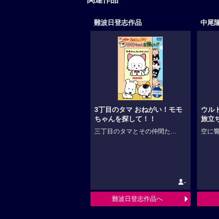
難波日登志作品
中尾
3丁目のタマ おねがい！モモ
ウル
ちゃんを探して！！
旅立
三丁目のタマとその仲間た...
空に響
-
難波日登志作品へ