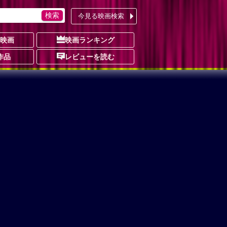
今見る映画検索
の映画
映画ランキング
作品
レビューを読む