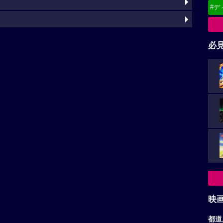
#デ
必
映
都道