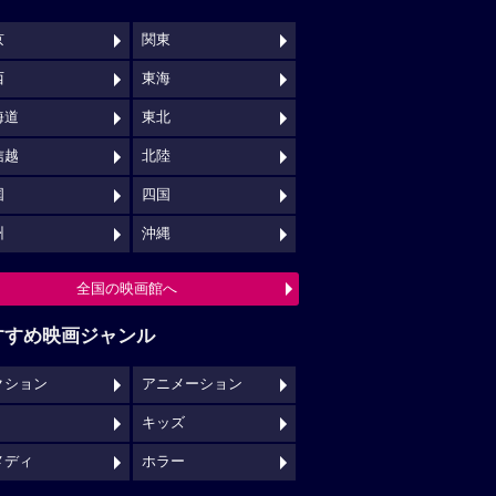
京
関東
西
東海
海道
東北
信越
北陸
国
四国
州
沖縄
全国の映画館へ
すすめ映画ジャンル
クション
アニメーション
キッズ
メディ
ホラー