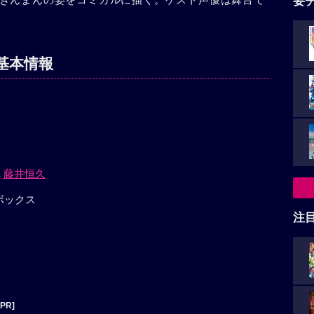
要
基本情報
れ
藤井恒久
ボックス
注
[PR]