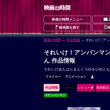
映画の時間メニュー
映画館を探す
映画の時間
→
作品情報
→ それいけ！アン
それいけ！アンパンマン
ん 作品情報
それいけあんぱんまんくろゆきひめとも
ファミリー
アニメーション
-
作品情報
------
レビュー
動画配信
#アンパンマン