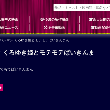
上映中の映画
今週の新作映画
近日公開
映画ニュース
予告編動画
動画配信
パンマン くろゆき姫とモテモテばいきんまん
 くろゆき姫とモテモテばいきんま
てもてばいきんまん