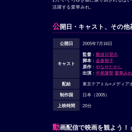
活躍する愛華みれ。
公
開日・キャスト、その他
公開日
2005年7月16日
監督
：
難波日登志
脚本
：
金春智子
キャスト
原作
：
やなせたかし
出演
：
中尾隆聖
愛華み
配給
東京テアトル=メディア
制作国
日本（2005）
上映時間
20分
動
画配信で映画を観よう！