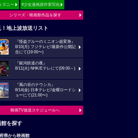
ィズニー
#少女漫画原作実写化
シリーズ・映画祭作品を探す
見！地上波放送リスト
『怪盗グルーのミニオン超変身』
8/10(月) フジテレビ/最新作公開記
念にて(19:00〜)
『銀河鉄道の夜』
8/11(火) NHK/Eテレにて(09:00～)
『風の谷のナウシカ』
8/14(金) 日本テレビ/金曜ロードシ
ョーにて(21:00〜)
映画TV放送スケジュールへ
画館を探す
府県から映画館