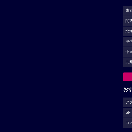
東
関
北
甲
中
九
お
ア
SF
コ