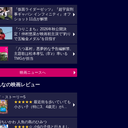
『仮面ライダーゼッツ』『超宇宙刑
事ギャバン インフィニティ』オフ
ショット11点が解禁
『つりこまち』2026年秋公開決
定！仲村悠菜が映画初主演で“釣り
で五輪金メダル”を目指す
「八つ墓村」悪夢的な予告編解禁、
主題歌は松本孝弘（B’z）率いる
TMGが担当
映画ニュースへ
んなの映画レビュー
イ・ストーリー5
★★★★★
最近街を歩いていても
小さい子（特に3、4歳児）がi...
画ちいかわ 人魚の島のひみつ
★★★★
☆ 小6の子供と行きまし