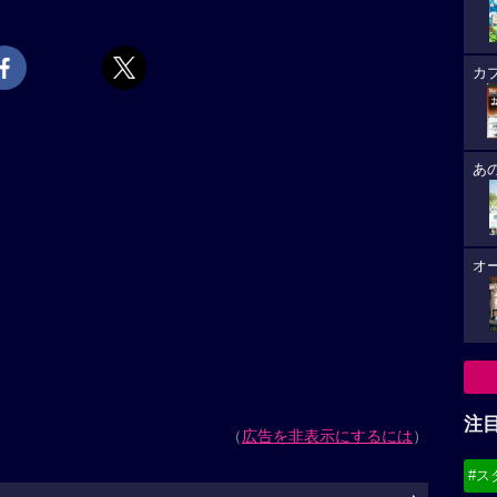
カ
あ
オ
注
（
広告を非表示にするには
）
#ス