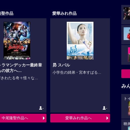
隆聖作品
愛華みれ作品
トラマンデッカー最終章
昴 スバル
ちの彼方へ…
小学生の姉弟・宮本すばる...
きわたる奇々怪々な...
み
ト
-
-
中尾隆聖作品へ
愛華みれ作品へ
映