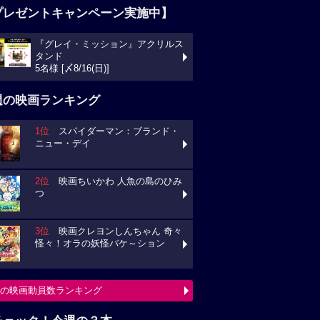
プレゼントキャンペーン実施中】
『グレイ・ミッション』アクリルス
タンド
5名様 [〆8/16(日)]
週の映画ランキング
1位
スパイダーマン：ブランド・
ニュー・デイ
2位
映画ちいかわ 人魚の島のひみ
つ
3位
映画クレヨンしんちゃん 奇々
怪々！オラの妖怪バケ～ション
の映画動員数ランキング