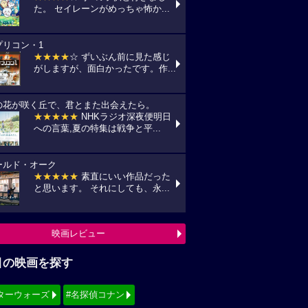
た。 セイレーンがめっちゃ怖か...
プリコン・1
★★★★
☆ ずいぶん前に見た感じ
がしますが、面白かったです。作...
の花が咲く丘で、君とまた出会えたら。
★★★★★
NHKラジオ深夜便明日
への言葉,夏の特集は戦争と平...
ールド・オーク
★★★★★
素直にいい作品だった
と思います。 それにしても、永...
映画レビュー
目の映画を探す
ターウォーズ
#名探偵コナン