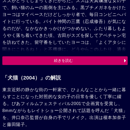
スズがとってしまってきたからだ。スズは天真爛漫な女の子
で、飼い猫のムーの面倒を主にみる。黒ブチメガネをかけた
ヨーコはマイペースだけどしっかり者で、毎日コンビニへバ
イトに行っている。バイト仲間の三鷹（忍成修吾）が気にな
るのだが、なかなかきっかけがつかめない。ふたり暮しもよ
うやく落ち着いてきた頃、古田がスズを探してアベチャン宅
を訪ねてきた。留守番をしていたヨーコは、「よくアタシに
聞きにこれるね！」と不機嫌に。どうやらこのふたり、過去
に何かがあったらしい。スズはピアノの先生のバイトをしよ
続きを読む
うと面接に行くが、タッチの差で別の人に決まってしまう。
代わりに引き受けた犬の散歩のバイトの途中で犬に引きずら
れて足をくじいてしまい、偶然通りかかった三鷹がスズを助
「犬猫（2004）」の解説
けて急接近！スズはあっけらかんと「3人で食事しよ」と、
東京近郊の静かな街の一軒家で、ひょんなことから一緒に暮
三鷹を家に連れてきてしまう。仲良く喋るスズと三鷹を見
らすことになった対照的な女の子の日常を優しく丁寧に綴
て、ヨーコはむしゃくしゃして仕方がない。コンタクトを装
る。ぴあフィルムフェスティバル2001で企画賞を受賞し、
着して家を飛び出ると、向かうのは古田のもと。「今晩泊め
8mmながらもレイトショー公開されて話題を呼んだ「犬猫」
て」と言うヨーコに、「それは複雑になりすぎるでしょ」と
を、井口奈己監督が自身の手でリメイク。出演は榎本加奈子
答える古田は、ヨーコを部屋に残してファミレスへ。一方、
と藤田陽子。
さすがに三鷹に帰ってもらったスズは、ヨーコのために徹夜