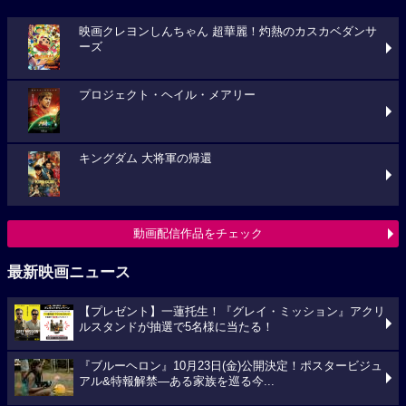
映画クレヨンしんちゃん 超華麗！灼熱のカスカベダンサ
ーズ
プロジェクト・ヘイル・メアリー
キングダム 大将軍の帰還
動画配信作品をチェック
最新映画ニュース
【プレゼント】一蓮托生！『グレイ・ミッション』アクリ
ルスタンドが抽選で5名様に当たる！
『ブルーヘロン』10月23日(金)公開決定！ポスタービジュ
アル&特報解禁―ある家族を巡る今...