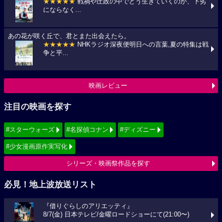
★★★★★
戦禍や圧政の中でどう生きていくのか、下劣
にならなく...
あの花が咲く丘で、君とまた出会えたら。
★★★★★
NHKラジオ深夜便明日への言葉,夏の特集は戦
争と平...
映画レビュー
注目の映画を探す
#スターウォーズ
#名探偵コナン
#ディズニー
#少女漫画原作実写化
シリーズ・映画祭作品を探す
必見！地上波放送リスト
『借りぐらしのアリエッティ』
8/7(金) 日本テレビ/金曜ロードショーにて(21:00〜)