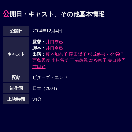
でケーキを作り始める。そしてふたりは、久しぶりにひとり
きりの夜を過ごす。翌朝、朝帰りしたヨーコはスズに爆弾発
公
開日・キャスト、その他基本情報
言を。「昨日、古田と寝たよ」。とうとうキレたスズはヨー
コにワインをぶっかけて、今度はスズが家を飛び出し
公開日
2004年12月4日
た……。
監督
：
井口奈己
脚本
：
井口奈己
キャスト
出演
：
榎本加奈子
藤田陽子
忍成修吾
小池栄子
西島秀俊
小松留美
三浦義親
塩谷恵子
矢口純子
井口昇
配給
ビターズ・エンド
制作国
日本（2004）
上映時間
94分