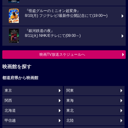
『怪盗グルーのミニオン超変身』
8/10(月) フジテレビ/最新作公開記念にて(19:00〜)
『銀河鉄道の夜』
8/11(火) NHK/Eテレにて(09:00～)
映画TV放送スケジュールへ
映画館を探す
都道府県から映画館
東京
関東
関西
東海
北海道
東北
甲信越
北陸