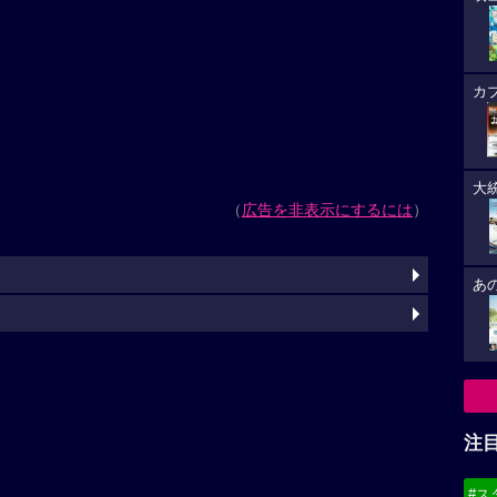
カ
大
（
広告を非表示にするには
）
あ
注
#ス