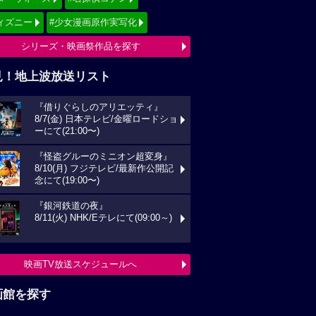
ィズニー
#少女漫画原作実写化
シリーズ・映画祭作品を探す
見！地上波放送リスト
『借りぐらしのアリエッティ』
8/7(金) 日本テレビ/金曜ロードショ
ーにて(21:00〜)
『怪盗グルーのミニオン超変身』
8/10(月) フジテレビ/最新作公開記
念にて(19:00〜)
『銀河鉄道の夜』
8/11(火) NHK/Eテレにて(09:00～)
映画TV放送スケジュールへ
画館を探す