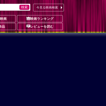
今見る映画検索
の映画
映画ランキング
作品
レビューを読む