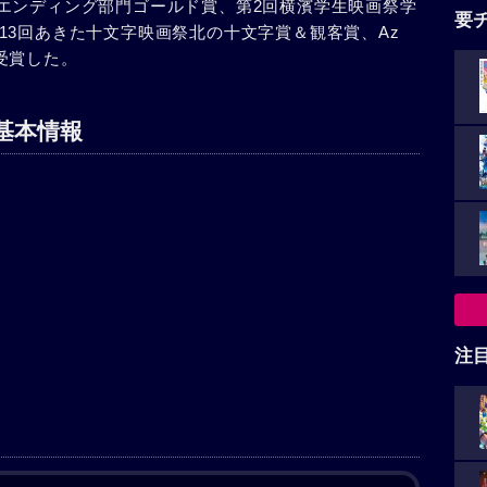
ーIIエンディング部門ゴールド賞、第2回横濱学生映画祭学
要
13回あきた十文字映画祭北の十文字賞＆観客賞、Az
を受賞した。
基本情報
注