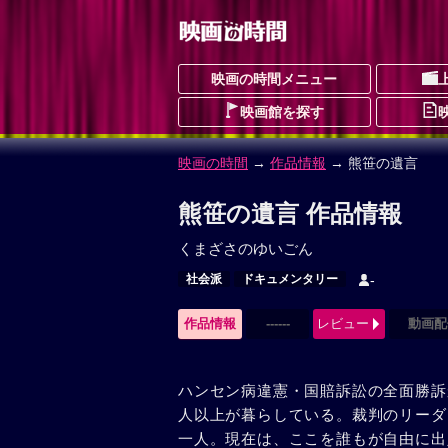
映画の時間メニュー
映画館を探す
映画の時間
→
作品情報
→ 熊笹の遺言
熊笹の遺言 作品情報
くまざさのゆいごん
社会派
ドキュメンタリー
-
作品情報
------
レビュー
動画配
ハンセン病違憲・国賠訴訟の全面勝訴
人以上が暮らしている。裁判のリーダ
一人。現在は、ここを誰もが自由に出