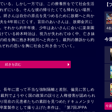
ている。しかし一方では、この療養所をでて社会生活
【
れずにいる。そんな彼の帰りたくても帰れない場所、
。谺さんは自分の原点を見つめるために故郷へと向か
夫を4年前に亡くす。盲目のあいさんは、故郷金沢に
。それから約半年後、少年はあいさんに会いに楽泉園
4名
続けている鈴木時治は、視力が失われてゆく中、亡き妹
今
の絵を胸に抱き利根川へと向かう。裁判の勝訴から約
れぞれの思いを胸に社会と向き合っていく。
続きを読む
、長年に渡って不当な強制隔離と差別、偏見に苦しめ
年、裁判でようやく国の政策の誤りと人権侵害が認められ
り現在の元患者たちの素顔を見つめたドキュメンタリ
今週
卒業製作として撮り上げた本作は、「第7回JPPA