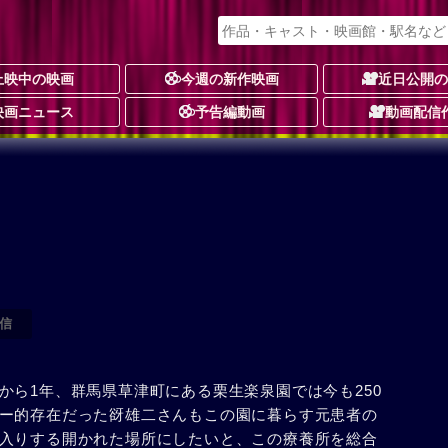
上映中の映画
今週の新作映画
近日公開
映画ニュース
予告編動画
動画配信
信
から1年、群馬県草津町にある栗生楽泉園では今も250
ー的存在だった谺雄二さんもこの園に暮らす元患者の
入りする開かれた場所にしたいと、この療養所を総合