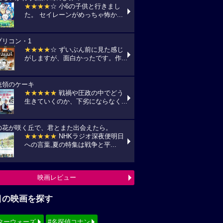
★★★★
☆ 小6の子供と行きまし
た。 セイレーンがめっちゃ怖か...
プリコン・1
★★★★
☆ ずいぶん前に見た感じ
がしますが、面白かったです。作...
統領のケーキ
★★★★★
戦禍や圧政の中でどう
生きていくのか、下劣にならなく...
の花が咲く丘で、君とまた出会えたら。
★★★★★
NHKラジオ深夜便明日
への言葉,夏の特集は戦争と平...
映画レビュー
目の映画を探す
ターウォーズ
#名探偵コナン