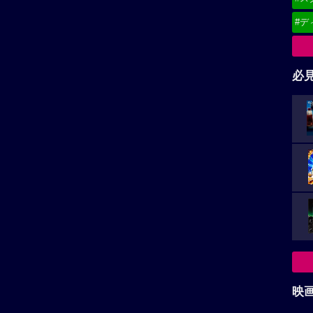
#デ
必
映