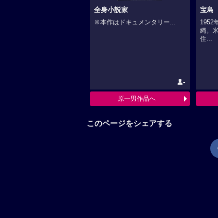
全身小説家
宝島（
※本作はドキュメンタリー...
195
縄。
住...
-
原一男作品へ
このページをシェアする