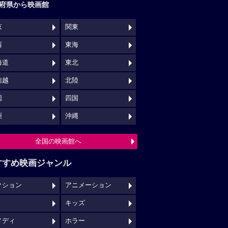
府県から映画館
京
関東
西
東海
海道
東北
信越
北陸
国
四国
州
沖縄
全国の映画館へ
すすめ映画ジャンル
クション
アニメーション
キッズ
メディ
ホラー