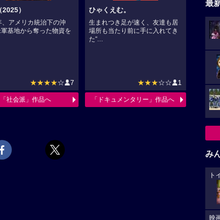
最
2025）
ひゃくえむ。
2年、アメリカ統治下の沖
生まれつき足が速く、友達も居
米軍基地から奪った物資を
場所も当たり前に手に入れてき
た“...
★★★★
☆
7
★★★
☆☆
1
「社会派」作品へ
「ドキュメンタリー」作品へ
み
ト
映