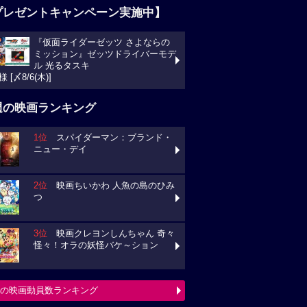
プレゼントキャンペーン実施中】
『仮面ライダーゼッツ さよならの
ミッション』ゼッツドライバーモデ
ル 光るタスキ
様 [〆8/6(木)]
週の映画ランキング
1位
スパイダーマン：ブランド・
ニュー・デイ
2位
映画ちいかわ 人魚の島のひみ
つ
3位
映画クレヨンしんちゃん 奇々
怪々！オラの妖怪バケ～ション
の映画動員数ランキング