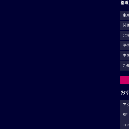
都道
東
関
北
甲
中
九
お
ア
SF
コ