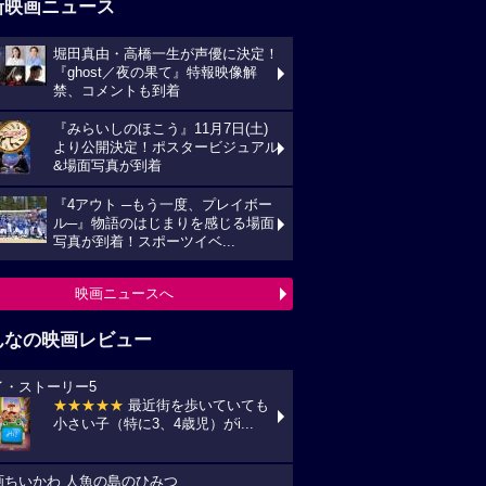
新映画ニュース
堀田真由・高橋一生が声優に決定！
『ghost／夜の果て』特報映像解
禁、コメントも到着
『みらいしのほこう』11月7日(土)
より公開決定！ポスタービジュアル
&場面写真が到着
『4アウト ─もう一度、プレイボー
ル─』物語のはじまりを感じる場面
写真が到着！スポーツイベ...
映画ニュースへ
んなの映画レビュー
イ・ストーリー5
★★★★★
最近街を歩いていても
小さい子（特に3、4歳児）がi...
画ちいかわ 人魚の島のひみつ