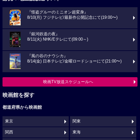
『怪盗グルーのミニオン超変身』
8/10(月) フジテレビ/最新作公開記念にて(19:00〜)
『銀河鉄道の夜』
8/11(火) NHK/Eテレにて(09:00～)
『風の谷のナウシカ』
8/14(金) 日本テレビ/金曜ロードショーにて(21:00〜)
映画TV放送スケジュールへ
映画館を探す
都道府県から映画館
東京
関東
関西
東海