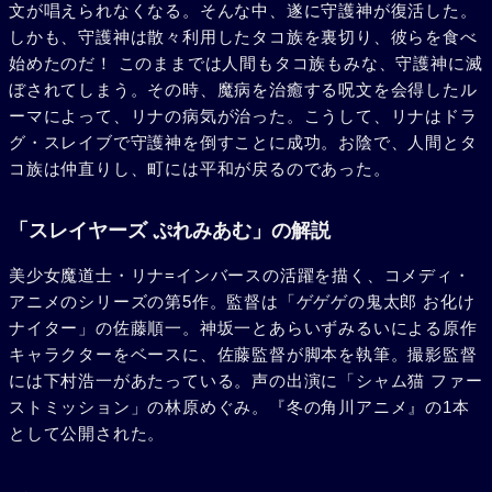
文が唱えられなくなる。そんな中、遂に守護神が復活した。
しかも、守護神は散々利用したタコ族を裏切り、彼らを食べ
始めたのだ！ このままでは人間もタコ族もみな、守護神に滅
ぼされてしまう。その時、魔病を治癒する呪文を会得したル
ーマによって、リナの病気が治った。こうして、リナはドラ
グ・スレイブで守護神を倒すことに成功。お陰で、人間とタ
コ族は仲直りし、町には平和が戻るのであった。
「スレイヤーズ ぷれみあむ」の解説
美少女魔道士・リナ=インバースの活躍を描く、コメディ・
アニメのシリーズの第5作。監督は「ゲゲゲの鬼太郎 お化け
ナイター」の佐藤順一。神坂一とあらいずみるいによる原作
キャラクターをベースに、佐藤監督が脚本を執筆。撮影監督
には下村浩一があたっている。声の出演に「シャム猫 ファー
ストミッション」の林原めぐみ。『冬の角川アニメ』の1本
として公開された。