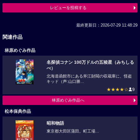
レビューを投稿する
最終更新日：2026-07-29 11:48:29
関連作品
林原めぐみ作品
名探偵コナン 100万ドルの五稜星（みちしる
べ）
北海道函館市にある斧江財閥の収蔵庫に、怪盗
キッド（声:山口勝...
★★★★☆
9
林原めぐみ作品へ
松本保典作品
昭和物語
東京都大田区蒲田。町工場...