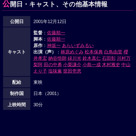
公
開日・キャスト、その他基本情報
公開日
2001年12月12日
監督
：
佐藤順一
脚本
：
佐藤順一
原作
：
神坂一
あらいずみるい
キャスト
出演（声）
：
林原めぐみ
松本保典
白鳥由里
櫻
井孝宏
納谷悟朗
緑川光
鈴木真仁
石田彰
川村万
梨阿
田の中勇
小栗謙介
小島一成
木村雅史
中山
えり子
塩味薫
世田壱恵
配給
東映
制作国
日本（2001）
上映時間
30分