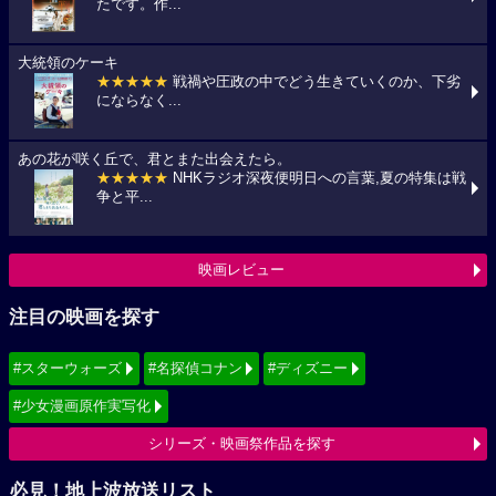
たです。作...
大統領のケーキ
★★★★★
戦禍や圧政の中でどう生きていくのか、下劣
にならなく...
あの花が咲く丘で、君とまた出会えたら。
★★★★★
NHKラジオ深夜便明日への言葉,夏の特集は戦
争と平...
映画レビュー
注目の映画を探す
#スターウォーズ
#名探偵コナン
#ディズニー
#少女漫画原作実写化
シリーズ・映画祭作品を探す
必見！地上波放送リスト