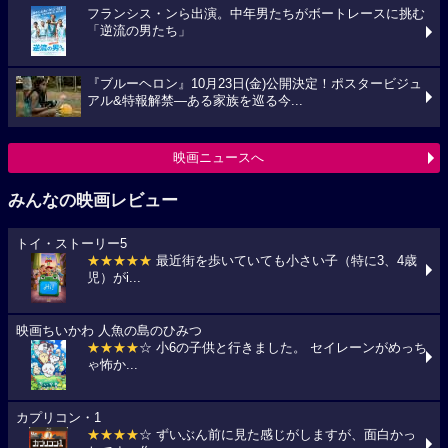
フランシス・ンら出演。中年男たちがボートレースに挑む
「逆流の男たち」
『ブルーヘロン』10月23日(金)公開決定！ポスタービジュ
アル&特報解禁―ある家族を巡る今...
映画ニュースへ
みんなの映画レビュー
トイ・ストーリー5
★★★★★
最近街を歩いていても小さい子（特に3、4歳
児）がi...
映画ちいかわ 人魚の島のひみつ
★★★★
☆ 小6の子供と行きました。 セイレーンがめっち
ゃ怖か...
カプリコン・1
★★★★
☆ ずいぶん前に見た感じがしますが、面白かっ