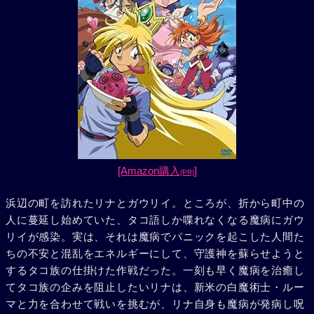
[Amazon購入
]
(PR)
浜辺の町を訪れたリナとガウリイ。ところが、折から町中の
人に蔓延し始めていた、タコ語しか喋れなくなる魔病にガウ
リイが感染。実は、それは魔病でパニックを起こした人間た
ちの不安と混乱をエネルギーにして、守護神を蘇らせようと
するタコ族の仕掛けた作戦だった。一刻も早く魔病を治癒し
てタコ族の企みを阻止したいリナは、新米の白魔術士・ルー
マと力を合わせて戦いを挑むが、リナ自身も魔病が発病し呪