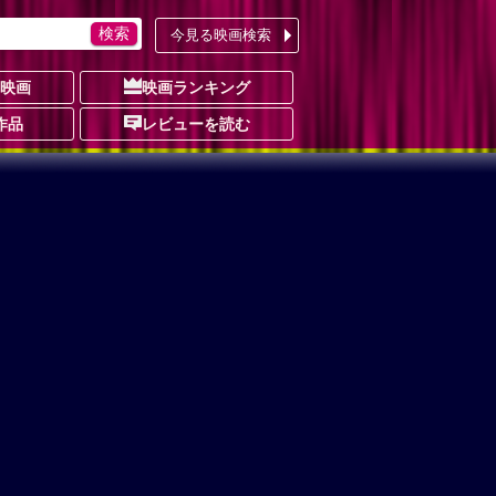
今見る映画検索
の映画
映画ランキング
作品
レビューを読む