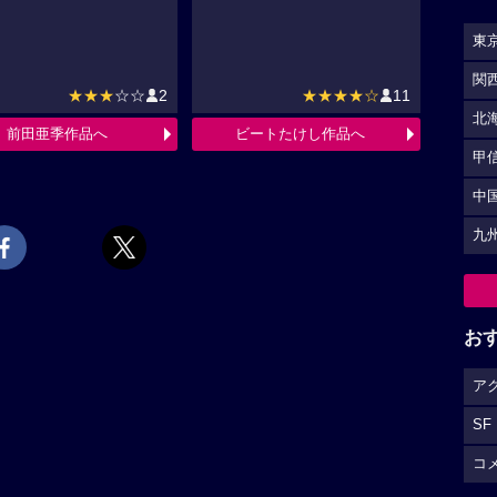
東
関
★★★
☆☆
2
★★★★☆
11
北
前田亜季作品へ
ビートたけし作品へ
甲
中
九
お
ア
SF
コ