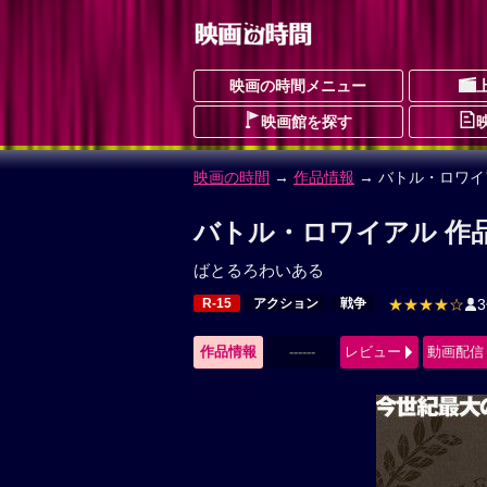
映画の時間メニュー
映画館を探す
映画の時間
→
作品情報
→ バトル・ロワイ
バトル・ロワイアル 作
ばとるろわいある
R-15
アクション
戦争
★★★★☆
作品情報
------
レビュー
動画配信