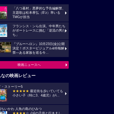
「八つ墓村」悪夢的な予告編解禁、
主題歌は松本孝弘（B’z）率いる
TMGが担当
フランシス・ンら出演。中年男たち
がボートレースに挑む「逆流の男た
ち」
『ブルーヘロン』10月23日(金)公開
決定！ポスタービジュアル&特報解
禁―ある家族を巡る今...
映画ニュースへ
んなの映画レビュー
イ・ストーリー5
★★★★★
最近街を歩いていても
小さい子（特に3、4歳児）がi...
画ちいかわ 人魚の島のひみつ
★★★★
☆ 小6の子供と行きまし