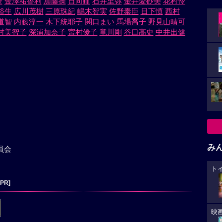
奈
金澤祐香利
加藤操
日向瞳
石井里弥
金井愛砂美
花村怜
裕生
広川茂樹
三原珠紀
嶋木智実
佐野泰臣
日下慎
西村
道智
内藤淳一
木下統耶子
関口まい
馬場喬子
野見山晴可
村美智子
深浦加奈子
宮村優子
竜川剛
谷口高史
中井出健
み
員会
ト
[PR]
映