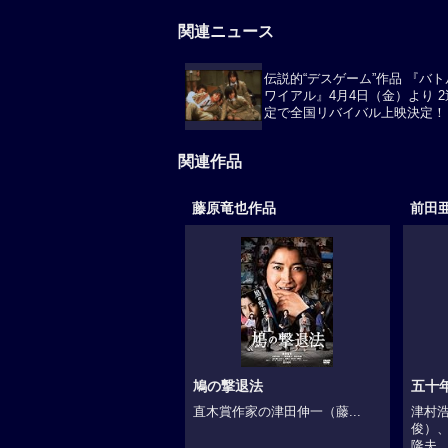
関連ニュース
伝説的“デスゲーム”作品 『バ
ワイアル』4月4日（金）より 
定で全国リバイバル上映決定！
関連作品
藤原竜也作品
前田
鳩の撃退法
五十
直木賞作家の津田伸一（藤...
津村浩
俊）
隆夫..