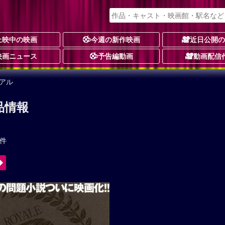
上映中の映画
今週の新作映画
近日公開
映画ニュース
予告編動画
動画配信
アル
品情報
3件