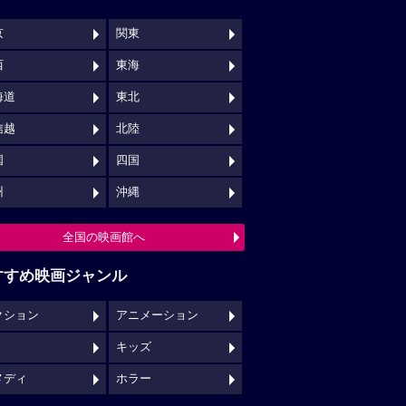
京
関東
西
東海
海道
東北
信越
北陸
国
四国
州
沖縄
全国の映画館へ
すすめ映画ジャンル
クション
アニメーション
キッズ
メディ
ホラー