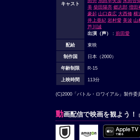
田亮
池田早矢加
永田杏
キャスト
美
柴田陽亮
郷志郎
増田
豪起
山口森広
大西修
横
井上亜紀
岩村愛
美波
山
芦川誠
出演（声）
：
前田愛
配給
東映
制作国
日本（2000）
年齢制限
R-15
上映時間
113分
(C)2000「バトル・ロワイアル」製作委
動
画配信で映画を観よう！