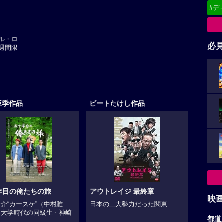
#デ
トル・ロ
必
2週間限
亜季作品
ビートたけし作品
年目の俺たちの旅
アウトレイジ 最終章
映
介“カースケ”（中村雅
日本の二大勢力だった関東...
、大学時代の同級生・神崎
都道
.