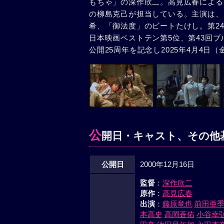
もちゃ」の深作欣二。高見広春による
の柳島克己が担当している。主演は、
希、「御法度」のビートたけし。第2
日本映画ベストテン第5位、第43回
公開25周年を記念し2025年4月4
公
開日・キャスト、その他
公開日
2000年12月16日
監督
：
深作欣二
原作
：
高見広春
出演
：
藤原竜也
前田亜
本高史
高岡蒼佑
小谷幸