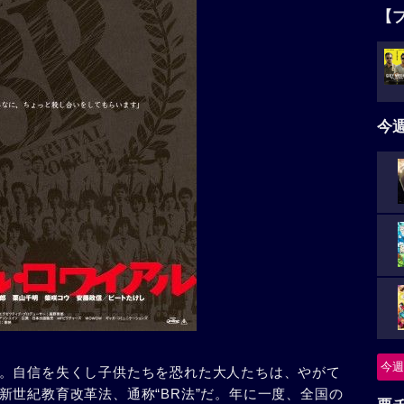
【
今
今週
。自信を失くし子供たちを恐れた大人たちは、やがて
新世紀教育改革法、通称“BR法”だ。年に一度、全国の