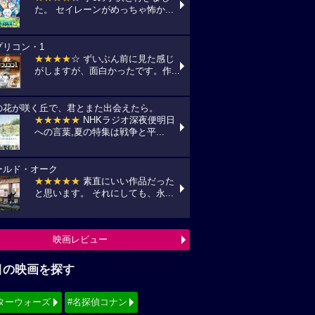
た。 セイレーンがめっちゃ怖か...
プリコン・1
★★★★
☆ ずいぶん前に見た感じ
がしますが、面白かったです。作...
の花が咲く丘で、君とまた出会えたら。
★★★★★
NHKラジオ深夜便明日
への言葉,夏の特集は戦争と平...
ールド・オーク
★★★★★
素直にいい作品だった
と思います。 それにしても、永...
映画レビュー
目の映画を探す
ターウォーズ
#名探偵コナン