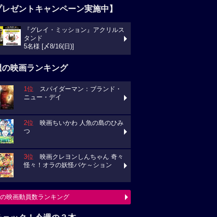
プレゼントキャンペーン実施中】
『グレイ・ミッション』アクリルス
タンド
5名様 [〆8/16(日)]
週の映画ランキング
1位
スパイダーマン：ブランド・
ニュー・デイ
2位
映画ちいかわ 人魚の島のひみ
つ
3位
映画クレヨンしんちゃん 奇々
怪々！オラの妖怪バケ～ション
の映画動員数ランキング