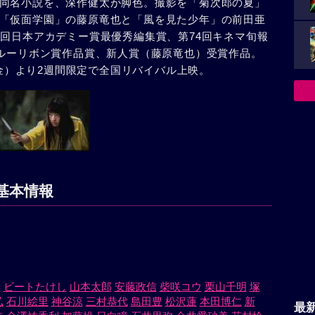
同名小説を、深作健太が脚色。撮影を「菊次郎の夏」
「仮面学園」の藤原竜也と「風を見た少年」の前田亜
4回日本アカデミー賞最優秀編集賞、第74回キネマ旬報
ブルーリボン賞作品賞、新人賞（藤原竜也）受賞作品。
日（金）より2週間限定で全国リバイバル上映。
基本情報
季
ビートたけし
山本太郎
安藤政信
柴咲コウ
栗山千明
塚
弘
石川絵里
神谷涼
三村恭代
島田豊
松沢蓮
本田博仁
新
最