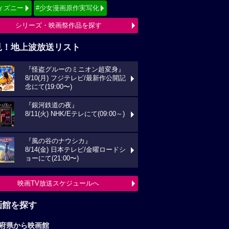
ィズニー
#少女漫画原作実写化
シリーズ・映画祭作品を探す
見！地上波放送リスト
『怪盗グルーのミニオン超変身』
8/10(月) フジテレビ/最新作公開記
念にて(19:00〜)
『銀河鉄道の夜』
8/11(火) NHK/Eテレにて(09:00～)
『風の谷のナウシカ』
8/14(金) 日本テレビ/金曜ロードシ
ョーにて(21:00〜)
映画TV放送スケジュールへ
画館を探す
府県から映画館