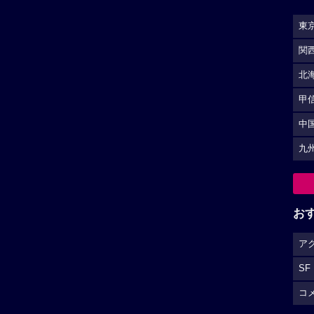
東
関
北
甲
中
九
お
ア
SF
コ