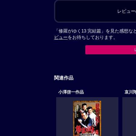
レビュー
「修羅がゆく13 完結篇」を見た感想
ビュー
をお待ちしております。
関連作品
小澤啓一作品
哀川