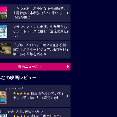
「八つ墓村」悪夢的な予告編解禁、
主題歌は松本孝弘（B’z）率いる
TMGが担当
フランシス・ンら出演。中年男たち
がボートレースに挑む「逆流の男た
ち」
『ブルーヘロン』10月23日(金)公開
決定！ポスタービジュアル&特報解
禁―ある家族を巡る今...
映画ニュースへ
んなの映画レビュー
イ・ストーリー5
★★★★★
最近街を歩いていても
小さい子（特に3、4歳児）がi...
画ちいかわ 人魚の島のひみつ
★★★★
☆ 小6の子供と行きまし