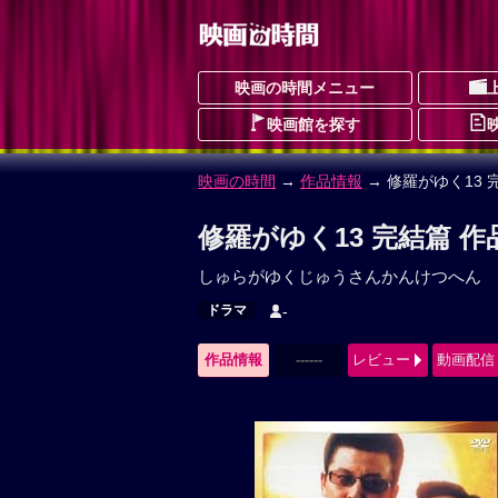
映画の時間メニュー
映画館を探す
映画の時間
→
作品情報
→ 修羅がゆく13 
修羅がゆく13 完結篇 作
しゅらがゆくじゅうさんかんけつへん
ドラマ
-
作品情報
------
レビュー
動画配信