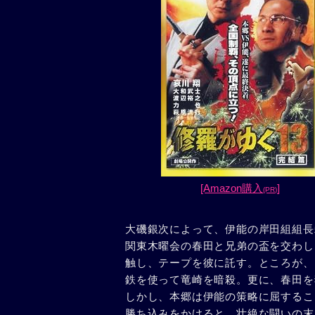
[Amazon購入
]
(PR)
大磯銀次によって、伊能の岸田組組長
関東木曜会の春田と兄弟の盃を交わし
触し、テープを彼に託す。ところが、
鉄を使って竜崎を暗殺。更に、春田を
しかし、本郷は伊能の策略に屈するこ
勝ち込みをかけると、壮絶な闘いの末