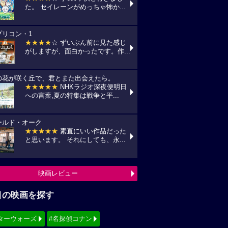
た。 セイレーンがめっちゃ怖か...
プリコン・1
★★★★
☆ ずいぶん前に見た感じ
がしますが、面白かったです。作...
の花が咲く丘で、君とまた出会えたら。
★★★★★
NHKラジオ深夜便明日
への言葉,夏の特集は戦争と平...
ールド・オーク
★★★★★
素直にいい作品だった
と思います。 それにしても、永...
映画レビュー
目の映画を探す
ターウォーズ
#名探偵コナン