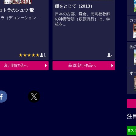
瞳をとじて（2013）
コトラのシュウ 鷲
日本の古都、鎌倉。元高校教師
ラ（デコレーション...
の神野智明（萩原流行）は、学
カ
校を...
あ
★★★★★
1
-
哀川翔作品へ
萩原流行作品へ
オ
注
#ス