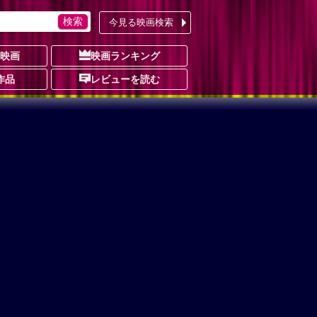
今見る映画検索
の映画
映画ランキング
作品
レビューを読む