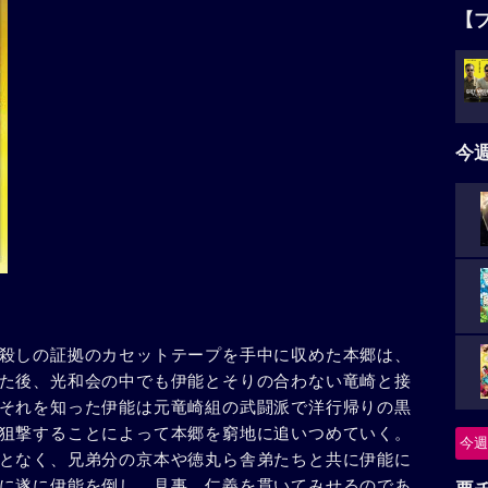
【
今
殺しの証拠のカセットテープを手中に収めた本郷は、
た後、光和会の中でも伊能とそりの合わない竜崎と接
それを知った伊能は元竜崎組の武闘派で洋行帰りの黒
狙撃することによって本郷を窮地に追いつめていく。
今週
となく、兄弟分の京本や徳丸ら舎弟たちと共に伊能に
に遂に伊能を倒し、見事、仁義を貫いてみせるのであ