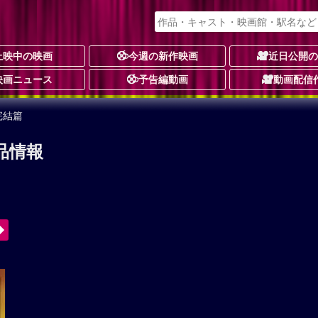
上映中の映画
今週の新作映画
近日公開
映画ニュース
予告編動画
動画配信
完結篇
品情報