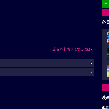
#デ
必
（
広告を非表示にするには
）
映
都道