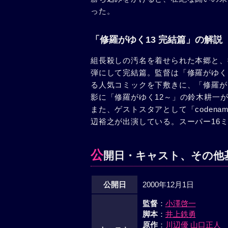
った。
「修羅がゆく13 完結篇」の解説
組長殺しの汚名を着せられた本郷と、
弾にして完結篇。監督は「修羅がゆく
る人気コミックを下敷きに、「修羅が
影に「修羅がゆく12～」の鈴木耕一
また、ゲストスタアとして「codenam
辺裕之が出演している。スーパー16
公
開日・キャスト、その他
公開日
2000年12月1日
監督
：
小澤啓一
脚本
：
井上鉄勇
原作
：
川辺優
山口正人