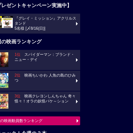
プレゼントキャンペーン実施中】
『グレイ・ミッション』アクリルス
タンド
5名様 [〆8/16(日)]
週の映画ランキング
1位
スパイダーマン：ブランド・
ニュー・デイ
2位
映画ちいかわ 人魚の島のひみ
つ
3位
映画クレヨンしんちゃん 奇々
怪々！オラの妖怪バケ～ション
の映画動員数ランキング