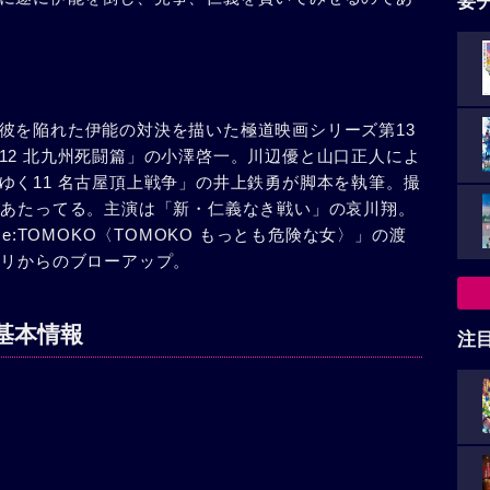
要
彼を陥れた伊能の対決を描いた極道映画シリーズ第13
12 北九州死闘篇」の小澤啓一。川辺優と山口正人によ
ゆく11 名古屋頂上戦争」の井上鉄勇が脚本を執筆。撮
があたってる。主演は「新・仁義なき戦い」の哀川翔。
e:TOMOKO〈TOMOKO もっとも危険な女〉」の渡
ミリからのブローアップ。
基本情報
注