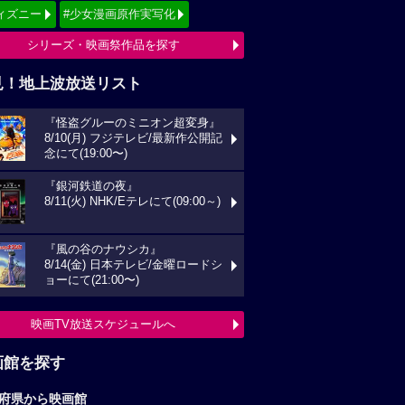
ィズニー
#少女漫画原作実写化
シリーズ・映画祭作品を探す
見！地上波放送リスト
『怪盗グルーのミニオン超変身』
8/10(月) フジテレビ/最新作公開記
念にて(19:00〜)
『銀河鉄道の夜』
8/11(火) NHK/Eテレにて(09:00～)
『風の谷のナウシカ』
8/14(金) 日本テレビ/金曜ロードシ
ョーにて(21:00〜)
映画TV放送スケジュールへ
画館を探す
府県から映画館