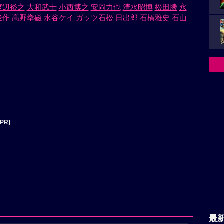
渡辺裕之
大和武士
小西博之
安岡力也
清水昭博
松田勝
永
俊作
高野拳磁
水谷ケイ
ガッツ石松
日出郎
石橋雅史
石山
[PR]
最