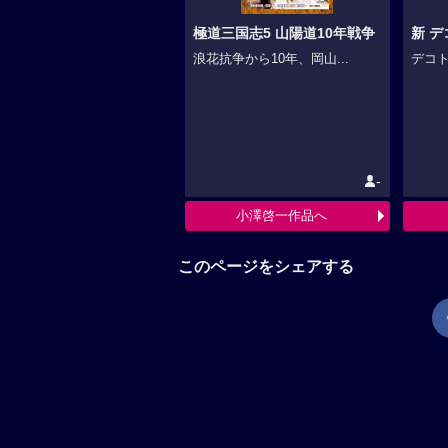
極道三国志5 山陽道10年戦争
新 デ
浪花抗争から10年、岡山...
デコト
-
小澤啓一作品へ
このページをシェアする