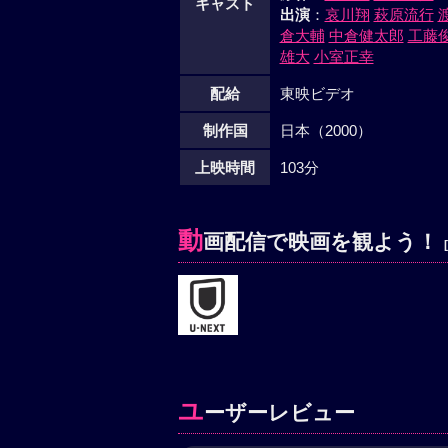
キャスト
出演
：
哀川翔
萩原流行
倉大輔
中倉健太郎
工藤
雄大
小室正幸
配給
東映ビデオ
制作国
日本（2000）
上映時間
103分
動
画配信で映画を観よう！
ユ
ーザーレビュー