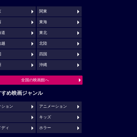
京
関東
西
東海
海道
東北
信越
北陸
国
四国
州
沖縄
全国の映画館へ
すすめ映画ジャンル
クション
アニメーション
キッズ
メディ
ホラー