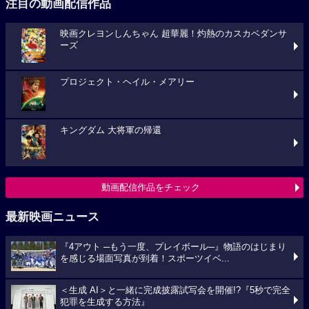
注目の動画配信作品
映画クレヨンしんちゃん 超華麗！灼熱のカスカベダンサ
ーズ
プロジェクト・ヘイル・メアリー
キングダム 大将軍の帰還
動画配信作品をチェック
最新映画ニュース
『4アウト ─もう一度、プレイボール─』物語のはじまり
を感じる場面写真が到着！スポーツイベ...
＜生成 AI＞と一緒に完成披露試写会を開催!?『5秒で完全
犯罪を生成する方法』