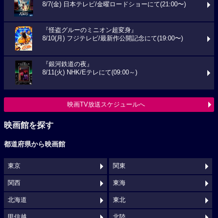
8/7(金) 日本テレビ/金曜ロードショーにて(21:00〜)
『怪盗グルーのミニオン超変身』
8/10(月) フジテレビ/最新作公開記念にて(19:00〜)
『銀河鉄道の夜』
8/11(火) NHK/Eテレにて(09:00～)
映画TV放送スケジュールへ
映画館を探す
都道府県から映画館
東京
関東
関西
東海
北海道
東北
甲信越
北陸