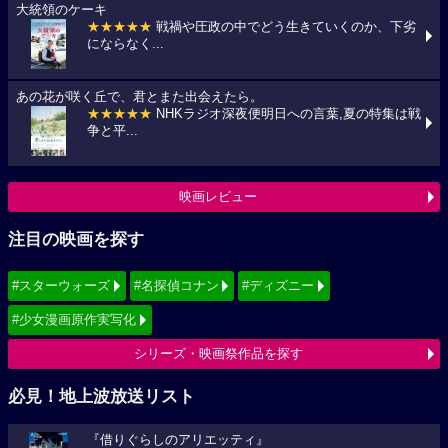
大統領のケーキ
★★★★★
戦禍や圧政の中でどう生きていくのか、下劣
にならなく...
あの花が咲く丘で、君とまた出会えたら。
★★★★★
NHKラジオ深夜便明日への言葉,夏の特集は戦
争と平...
映画レビュー
注目の映画を探す
#スターウォーズ
#名探偵コナン
#ディズニー
#少女漫画原作実写化
シリーズ・映画祭作品を探す
必見！地上波放送リスト
『借りぐらしのアリエッティ』