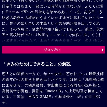
奈子という彼女がいた。実家の造り酒屋を切り盛りしている
日奈子とはあまり一緒にいる時間がとれないが、ふたりは常
にEメールで互いの気持ちを確かめあっている。ある日、糸
紡ぎの老婆への取材がうまくいかず途方に暮れていたクルー
に、耀子の知り合いの木島という男が助け船を出してくれ
た。その木島は、俊太郎の知り合いでもあった。彼は、俊太
郎の高校時代の8ミリ映画をコンテストで佳作に推してくれ
た審査員だったのだ。木島との再会を喜ぶ一方、俊太郎は木
島と耀子がただならぬ関係にあることに気づく。しかし、木
続きを読む
島には既に耀子から気持ちが離れていた。そんな耀子に惹か
れるものを感じる俊太郎。彼は、日奈子からのメールもチェ
ックし忘れるようになり、とうとう日奈子と喧嘩してしま
「きみのためにできること」の解説
う。宮古島での仕事を終え東京に戻った俊太郎。ある日、彼
恋人との関係の一方で、年上の女性に惹かれていく録音技師
は耀子に木島の個展に行くのを誘われる。だが、そこには木
の青年の心の動きを描き出したドラマ。監督は「洗濯機は俺
島の妻・美佐がいた。木島と美佐の愛情関係を目の当たりに
にまかせろ」の篠原哲雄。村山由佳による同名小説を基に、
してショックを受ける耀子。そんな彼女を会場から連れ出し
高橋美幸が脚色。撮影を「indies.B」の上野彰吾が担当して
た俊太郎は、家まで送ってやると、彼女が眠りにつくまで側
いる。主演は「MIND GAME」の柏原崇と「絆」の川井郁
にいてやるのだった。それが俊太郎に出来る耀子への優しさ
子。
だと思ったから。そして翌日、俊太郎は日奈子の家を訪ね、