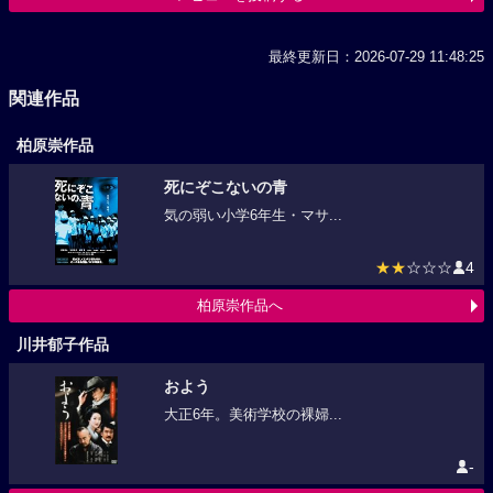
最終更新日：2026-07-29 11:48:25
関連作品
柏原崇作品
死にぞこないの青
気の弱い小学6年生・マサ...
★★
☆☆☆
4
柏原崇作品へ
川井郁子作品
およう
大正6年。美術学校の裸婦...
-