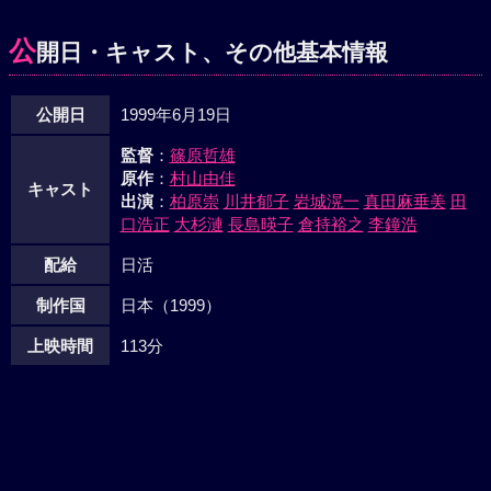
日奈子との仲を修復するのであった。
公
開日・キャスト、その他基本情報
公開日
1999年6月19日
監督
：
篠原哲雄
原作
：
村山由佳
キャスト
出演
：
柏原崇
川井郁子
岩城滉一
真田麻垂美
田
口浩正
大杉漣
長島暎子
倉持裕之
李鐘浩
配給
日活
制作国
日本（1999）
上映時間
113分