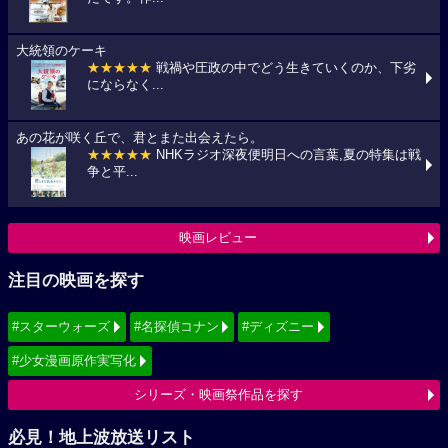
大統領のケーキ
★★★★★
戦禍や圧政の中でどう生きていくのか、下劣
にならなく...
あの花が咲く丘で、君とまた出会えたら。
★★★★★
NHKラジオ深夜便明日への言葉,夏の特集は戦
争と平...
映画レビュー
注目の映画を探す
#スターウォーズ
#名探偵コナン
#ディズニー
#少女漫画原作実写化
シリーズ・映画祭作品を探す
必見！地上波放送リスト