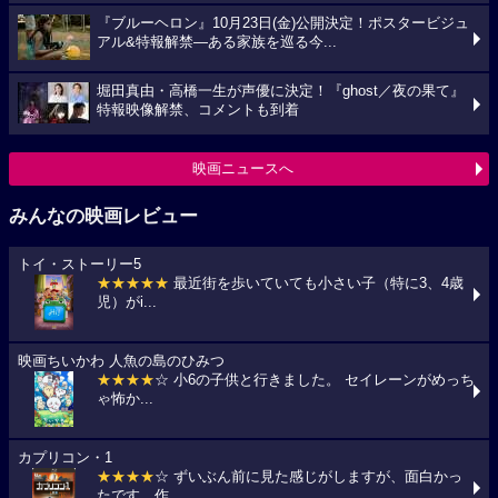
『ブルーヘロン』10月23日(金)公開決定！ポスタービジュ
アル&特報解禁―ある家族を巡る今...
堀田真由・高橋一生が声優に決定！『ghost／夜の果て』
特報映像解禁、コメントも到着
映画ニュースへ
みんなの映画レビュー
トイ・ストーリー5
★★★★★
最近街を歩いていても小さい子（特に3、4歳
児）がi...
映画ちいかわ 人魚の島のひみつ
★★★★
☆ 小6の子供と行きました。 セイレーンがめっち
ゃ怖か...
カプリコン・1
★★★★
☆ ずいぶん前に見た感じがしますが、面白かっ
たです。作...