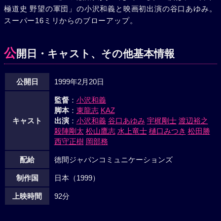
極道史 野望の軍団」の小沢和義と映画初出演の谷口あゆみ。
スーパー16ミリからのブローアップ。
公
開日・キャスト、その他基本情報
公開日
1999年2月20日
監督
：
小沢和義
脚本
：
東龍志
KAZ
キャスト
出演
：
小沢和義
谷口あゆみ
宇梶剛士
渡辺裕之
殺陣剛太
松山鷹志
水上竜士
樋口みつき
松田勝
西守正樹
岡部務
配給
徳間ジャパンコミュニケーションズ
制作国
日本（1999）
上映時間
92分