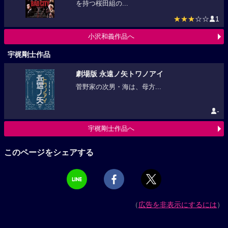
を持つ桜田組の...
★★★
☆☆
1
小沢和義作品へ
宇梶剛士作品
劇場版 永遠ノ矢トワノアイ
菅野家の次男・海は、母方...
-
宇梶剛士作品へ
このページをシェアする
（
広告を非表示にするには
）