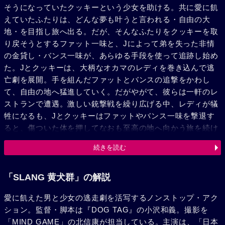
そうになっていたクッキーという少女を助ける。共に愛に飢
えていたふたりは、どんな夢も叶うと言われる・自由の大
地・を目指し旅へ出る。だが、そんなふたりをクッキーを取
り戻そうとするファット一味と、Jによって弟を失った非情
の金貸し・バンス一味が、あらゆる手段を使って追跡し始め
た。Jとクッキーは、大柄なオカマのレディを巻き込んで逃
亡劇を展開。手を組んだファットとバンスの追撃をかわし
て、自由の地へ猛進していく。だがやがて、彼らは一軒のレ
ストランで遭遇。激しい銃撃戦を繰り広げる中、レディが犠
牲になるも、Jとクッキーはファットやバンス一味を撃退す
ると、傷ついた体を押してなおも至高の地へ向かう旅を続け
た。しかし、漸くたどり着いたそこには、既にJとクッキー
続きを読む
の手配書が回っていたのである。雪原に力尽きて倒れるJ。
そして、クッキーも売店の男によって射殺されてしまうので
あった。
「SLANG 黄犬群」の解説
愛に飢えた男と少女の逃走劇を活写するノンストップ・アク
ション。監督・脚本は『DOG TAG』の小沢和義。撮影を
「MIND GAME」の北信康が担当している。主演は、「日本