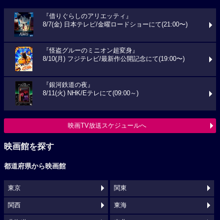
『借りぐらしのアリエッティ』
8/7(金) 日本テレビ/金曜ロードショーにて(21:00〜)
『怪盗グルーのミニオン超変身』
8/10(月) フジテレビ/最新作公開記念にて(19:00〜)
『銀河鉄道の夜』
8/11(火) NHK/Eテレにて(09:00～)
映画TV放送スケジュールへ
映画館を探す
都道府県から映画館
東京
関東
関西
東海