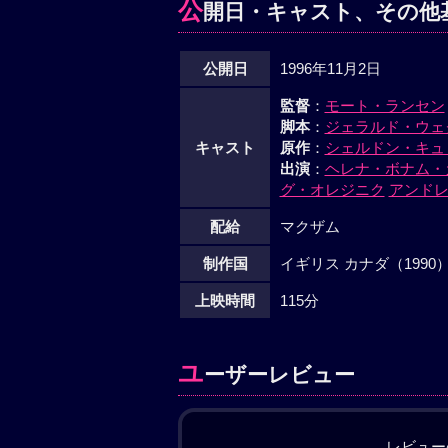
公
開日・キャスト、その他
公開日
1996年11月2日
監督
：
モート・ランセン
脚本
：
ジェラルド・ウェ
キャスト
原作
：
シェルドン・キュ
出演
：
ヘレナ・ボナム・
グ・オレジニク
アンド
配給
マクザム
制作国
イギリス カナダ（1990
上映時間
115分
ユ
ーザーレビュー
レビュー