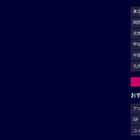
東
関
北
甲
中
九
お
ア
SF
コ