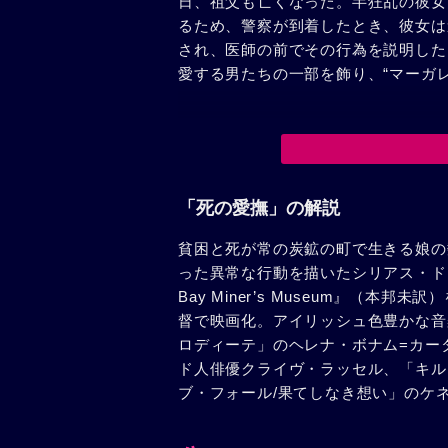
日、祖父も亡くなった。半狂乱の彼女
るため、警察が到着したとき、彼女は
され、医師の前でその行為を説明した
愛する男たちの一部を飾り、“マーガ
「死の愛撫」の解説
貧困と死が常の炭鉱の町で生きる娘の
った異常な行動を描いたシリアス・ドラ
Bay Miner’s Museum』（
督で映画化。アイリッシュ色豊かな音
ロディーテ」のヘレナ・ボナム=カー
ド人俳優クライヴ・ラッセル、「キル
ブ・フォール/果てしなき想い」のケ