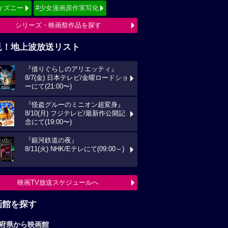
ィズニー
#少女漫画原作実写化
シリーズ・映画祭作品を探す
見！地上波放送リスト
『借りぐらしのアリエッティ』
8/7(金) 日本テレビ/金曜ロードショ
ーにて(21:00〜)
『怪盗グルーのミニオン超変身』
8/10(月) フジテレビ/最新作公開記
念にて(19:00〜)
『銀河鉄道の夜』
8/11(火) NHK/Eテレにて(09:00～)
映画TV放送スケジュールへ
画館を探す
府県から映画館