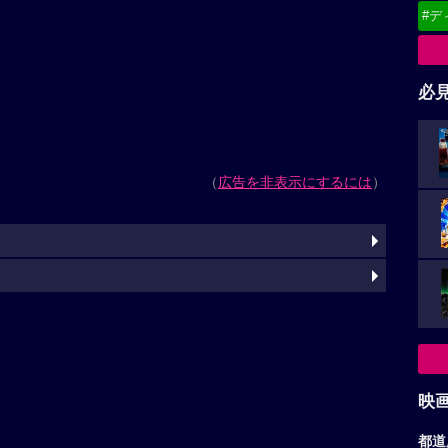
#デ
必
（
広告を非表示にするには
）
映
都道