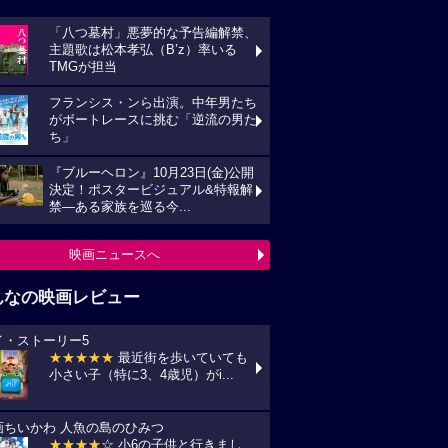
「八つ墓村」悪夢的な予告編解禁、
主題歌は松本孝弘（B’z）率いる
TMGが担当
フランシス・ンら出演。中年男たち
がボートレースに挑む「逆流の男た
ち」
『ブルーヘロン』10月23日(金)公開
決定！ポスタービジュアル&特報解
禁―ある家族を巡る今...
映画ニュースへ
んなの映画レビュー
イ・ストーリー5
★★★★★
最近街を歩いていても
小さい子（特に3、4歳児）がi...
画ちいかわ 人魚の島のひみつ
★★★★
☆ 小6の子供と行きまし