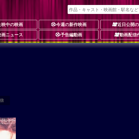
上映中の映画
今週の新作映画
近日公開
映画ニュース
予告編動画
動画配信
信