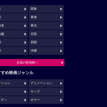
京
関東
西
東海
海道
東北
信越
北陸
国
四国
州
沖縄
全国の映画館へ
すすめ映画ジャンル
クション
アニメーション
キッズ
メディ
ホラー