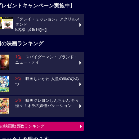
プレゼントキャンペーン実施中】
『グレイ・ミッション』アクリルス
タンド
5名様 [〆8/16(日)]
週の映画ランキング
1位
スパイダーマン：ブランド・
ニュー・デイ
2位
映画ちいかわ 人魚の島のひみ
つ
3位
映画クレヨンしんちゃん 奇々
怪々！オラの妖怪バケ～ション
の映画動員数ランキング