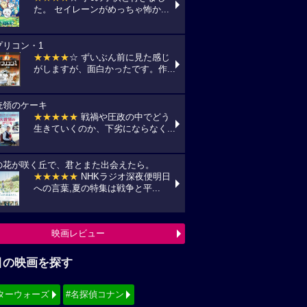
た。 セイレーンがめっちゃ怖か...
プリコン・1
★★★★
☆ ずいぶん前に見た感じ
がしますが、面白かったです。作...
統領のケーキ
★★★★★
戦禍や圧政の中でどう
生きていくのか、下劣にならなく...
の花が咲く丘で、君とまた出会えたら。
★★★★★
NHKラジオ深夜便明日
への言葉,夏の特集は戦争と平...
映画レビュー
目の映画を探す
ターウォーズ
#名探偵コナン