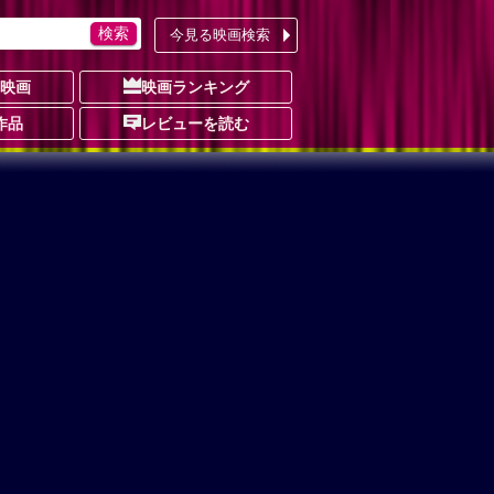
今見る映画検索
の映画
映画ランキング
作品
レビューを読む