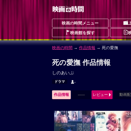
映画の時間メニュー
映画館を探す
映画の時間
→
作品情報
→ 死の愛撫
死の愛撫 作品情報
しのあいぶ
ドラマ
-
作品情報
------
レビュー
動画配