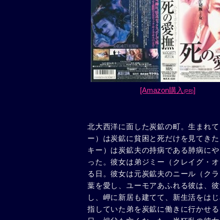
[Amazon購入
]
(PR)
北大西洋に面した炭鉱の町。生まれて
ー）は炭鉱に貧困と死だけを見てきた
キー）は炭鉱夫の持病である肺病にや
った。彼女は弟ジミー（クレイグ・オ
る日。彼女は元炭鉱夫のニール（クラ
葉を愛し、ユーモアあふれる彼は、彼
し、岬に新居も建てて、新生活をはじ
指していた弟を炭鉱に働きに行かせる