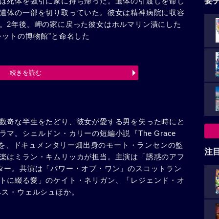
要
は死体を強引に家に持ち帰った。遺体の引渡しを命じ
遺体の一部を切り取っていた。彼女は精神病院に収容
。2年後。岬の家に戻った彼女はホルマリン漬にした
レットの博物館”と命名した
続きを読む
数奇な半生をたどり、彼女が愛する男を失った時にと
マ。シェルドン・カリーの短編小説『The Grace
本邦未訳）を、ドキュメンタリー畑出身のモート・ランセンの監
注
楽はミラン・キムリッカが担当。主演は「誘惑のアフ
ター。共演は「パワー・オブ・ワン」のスコットラン
トに綴る愛」のケイト・ネリガン、「レジェンド・オ
ネス・ウェルシュほか。