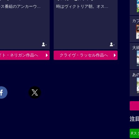
ス番組のアンカーウ...
時はヴィクトリア朝。オス...
カ
-
-
大
イト・ネリガン作品へ
クライヴ・ラッセル作品へ
あ
注
#ス