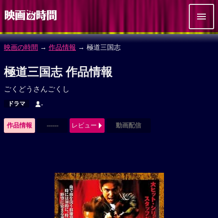
映画の時間
→
作品情報
→ 極道三国志
極道三国志 作品情報
ごくどうさんごくし
ドラマ
-
作品情報
------
レビュー
動画配信