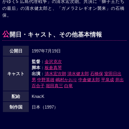
がゆく5 広島代理戦争」の清水宏次朗。共演に「獅子王たち
れは3人による極道列島制覇への第一歩だった。
の最后」の清水健太郎と、「ガメラ2 レギオン襲来」の石橋
保。
公
開日・キャスト、その他基本情報
公開日
1997年7月19日
監督
：
金沢克次
脚本
：
板倉真琴
キャスト
出演
：
清水宏次朗
清水健太郎
石橋保
室田日出
男
中野英雄
嶋村かおり
中倉健太郎
平泉成
井出
百合子
堀田真三
白竜
配給
KnacK
制作国
日本（1997）