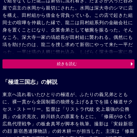
で組をなくした龍二は新宿に流れ着き、たまさか入った呑み
屋で店主の水岡から親切にされた。水岡は深大寺のシマに店
を構え、田村組から借金を背負っている。この店で起きた組
同士の喧嘩を仲裁した縁で、龍二は田村組系列の金融会社に
身を置くことになり、企業舎弟として敏腕を振るった。そん
なころ、深大寺一家の塙総長が田村組に襲われる。偶然にも
塙を助けたのは、龍二を捜し求めて新宿にやって来た一平だ
った。一平は塙の人柄に惚れ込み、しばらく深大寺一家に身
を置くが、そうと知らぬ龍二はなお田村組の下で働いてい
続きを読む
た。水岡やクラブ歌手の純子の借金を己の稼ぎで帳消しにし
た龍二は、ビル立ち退きの一件で田村組の不透明さに気付
き、昔気質な塙に共感して物件を手放しさえする。塙の下で
「極道三国志」の解説
一平と再会した龍二は、いまだ水岡に嫌がらせを続ける田村
東京へ流れ着いたひとりの極道が、ふたりの義兄弟ととも
組の実態を見て離反を決意したが、この時には田村の悪計は
に、裸一貫から全国制覇の狼煙を上げるまでを描く極道サク
すでに完了していた。健が少年刑務所から戻って間もなく、
セス・ストーリー。監督は「リストラ代紋 史上最強の公務
深大寺の組員が金で田村組に寝返り、塙総長も殺されてしま
員」の金沢克次。鈴川鉄久の原案をもとに、「修羅がゆく5
う。敵討ちにはやる健に、龍二と一平は深大寺の代紋を背負
広島代理戦争」の板倉真琴が脚本を執筆。撮影は「実録新宿
った行動を促し、3人で田村組に乗り込んだ。見事田村を討
の顔 新宿愚連隊物語」の鈴木耕一が担当した。主演は「修羅
ち取った3人は、深大寺の墓前で義兄弟の契りを交わす。そ