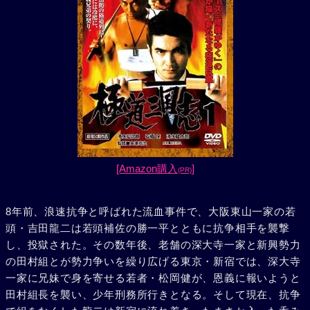
[Amazon購入
]
(PR)
8年前、浪速抗争と呼ばれた流血事件で、大阪東山一家の若
頭・吉田龍二は若頭補佐の勝一平とともに抗争相手を襲撃
し、投獄された。その数年後、老舗の深大寺一家と新興勢力
の田村組とが勢力争いを繰り広げる東京・新宿では、深大寺
一家に兄妹で身を寄せる若者・松岡健が、恩義に報いようと
田村組長を襲い、少年刑務所行きとなる。そして現在、抗争