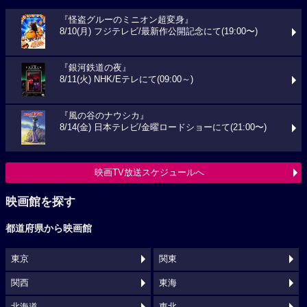
『怪盗グルーのミニオン超変身』
8/10(月) フジテレビ/最新作公開記念にて(19:00〜)
『銀河鉄道の夜』
8/11(火) NHK/Eテレにて(09:00～)
『風の谷のナウシカ』
8/14(金) 日本テレビ/金曜ロードショーにて(21:00〜)
映画TV放送スケジュールへ
映画館を探す
都道府県から映画館
東京
関東
関西
東海
北海道
東北