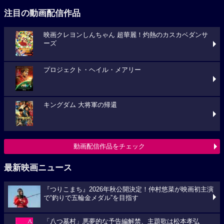
注目の動画配信作品
映画クレヨンしんちゃん 超華麗！灼熱のカスカベダンサ
ーズ
プロジェクト・ヘイル・メアリー
キングダム 大将軍の帰還
動画配信作品をチェック
最新映画ニュース
『つりこまち』2026年秋公開決定！仲村悠菜が映画初主演
で“釣りで五輪金メダル”を目指す
「八つ墓村」悪夢的な予告編解禁、主題歌は松本孝弘