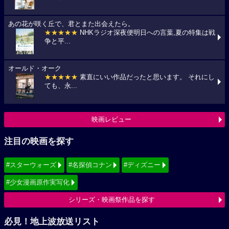
あの花が咲く丘で、君とまた出会えたら。
★★★★★
NHKラジオ深夜便明日への言葉,夏の特集は戦
争と平...
オールド・オーク
★★★★★
素直にいい作品だったと思います。 それにし
ても、永...
映画レビュー
注目の映画を探す
#スターウォーズ
#名探偵コナン
#ディズニー
#少女漫画原作実写化
シリーズ・映画祭作品を探す
必見！地上波放送リスト