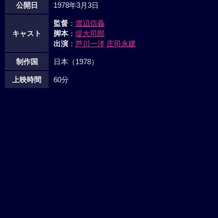
公開日
1978年3月3日
監督
：
渡辺信義
キャスト
脚本
：
堤大司郎
出演
：
芦川一洋
庄司永建
制作国
日本（1978）
上映時間
60分