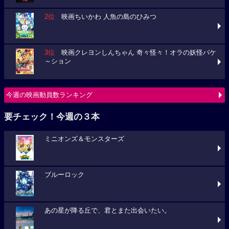
2位
映画ちいかわ 人魚の島のひみつ
3位
映画クレヨンしんちゃん 奇々怪々！オラの妖怪バケ
～ション
今週の映画動員数ランキング
要チェック！今週の３本
ミニオンズ＆モンスターズ
ブルーロック
あの星が降る丘で、君とまた出会いたい。