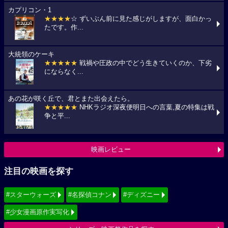
カプリコン・1
★★★★
☆ ずいぶん前に見た感じがしますが、面白かっ
たです。作...
大統領のケーキ
★★★★★
戦禍や圧政の中でどう生きていくのか、下劣
にならなく...
あの花が咲く丘で、君とまた出会えたら。
★★★★★
NHKラジオ深夜便明日への言葉,夏の特集は戦
争と平...
映画レビュー
注目の映画を探す
#スターウォーズ
#名探偵コナン
#ディズニー
#少女漫画原作実写化