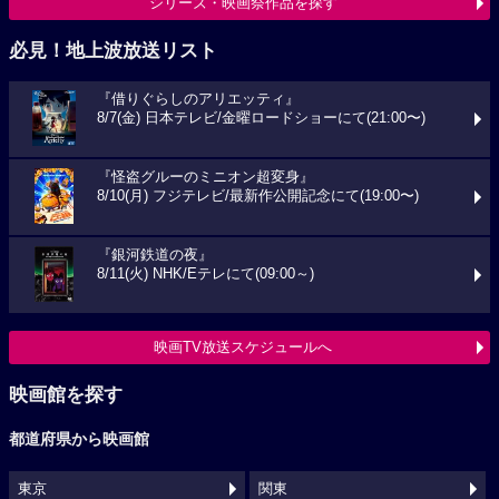
シリーズ・映画祭作品を探す
必見！地上波放送リスト
『借りぐらしのアリエッティ』
8/7(金) 日本テレビ/金曜ロードショーにて(21:00〜)
『怪盗グルーのミニオン超変身』
8/10(月) フジテレビ/最新作公開記念にて(19:00〜)
『銀河鉄道の夜』
8/11(火) NHK/Eテレにて(09:00～)
映画TV放送スケジュールへ
映画館を探す
都道府県から映画館
東京
関東