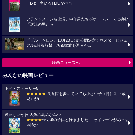
（B’z）率いるTMGが担当
フランシス・ンら出演。中年男たちがボートレースに挑む
「逆流の男たち」
『ブルーヘロン』10月23日(金)公開決定！ポスタービジュ
アル&特報解禁―ある家族を巡る今...
映画ニュースへ
みんなの映画レビュー
トイ・ストーリー5
★★★★★
最近街を歩いていても小さい子（特に3、4歳
児）がi...
映画ちいかわ 人魚の島のひみつ
★★★★
☆ 小6の子供と行きました。 セイレーンがめっち
ゃ怖か...