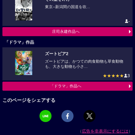
東京--新潟間の国道を吹...
-
庄司永建作品へ
「ドラマ」作品
ズートピア2
ズートピアは、かつての肉食動物も草食動物
も、大きな動物も小さ...
★★★★★
3
「ドラマ」作品へ
このページをシェアする
（
広告を非表示にするには
）