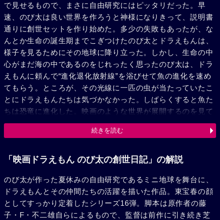
で見せるもので、まさに自由研究にはピッタリだった。早
速、のび太は良い世界を作ろうと神様になりきって、説明書
通りに創世セットを作り始めた。多少の失敗もあったが、な
んとか生命の誕生期までこぎつけたのび太とドラえもんは、
様子を見るためにその地球に降り立った。しかし、生命の中
心がまだ海の中であるのをじれったく思ったのび太は、ドラ
えもんに頼んで“進化退化放射線”を浴びせて魚の進化を速め
てもらう。ところが、その光線に一匹の虫が当たっていたこ
とにドラえもんたちは気づかなかった。しばらくすると魚た
ちは恐竜に進化した。映画のような世界が展開するのを見て
のび太は大喜びしたが、恐竜たちは小惑星の飛来によって絶
続きを読む
滅してしまうのだった。ミニ地球が誕生して46億年が経ち、
のび太たちにもジャイアンやスネ夫、しずかちゃんらの仲間
が増えた。彼らは空の上から原始人の生活や薬師のおじいさ
「映画ドラえもん のび太の創世日記」の解説
んの生活などを観察するが、ミニ地球に他の知的生命の存在
のび太が作った夏休みの自由研究であるミニ地球を舞台に、
を薄々感じるようになっていた。さらにミニ地球の時代は流
ドラえもんとその仲間たちの活躍を描いた作品。東宝春の顔
れ、気球による南極大陸横断を果たした出来松博士が地底探
としてすっかり定着したシリーズ16弾。脚本は原作者の藤
検に出発したのに同行したドラえもんたちは、異常に進化し
子・F・不二雄自らによるもので、監督は前作に引き続き芝
た虫たちの世界を発見するのであった。自然を破壊し地上を