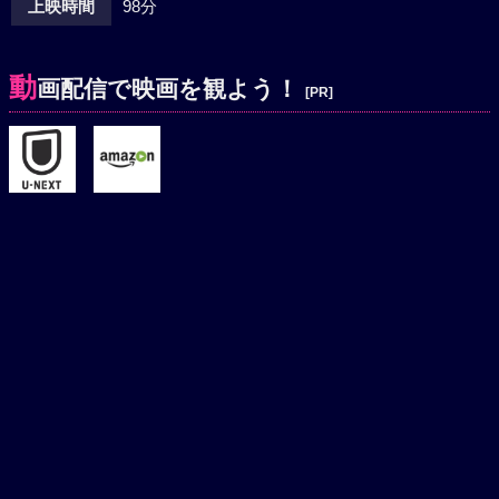
上映時間
98分
動
画配信で映画を観よう！
[PR]