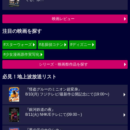
映画レビュー
注目の映画を探す
#スターウォーズ
#名探偵コナン
#ディズニー
#少女漫画原作実写化
シリーズ・映画祭作品を探す
必見！地上波放送リスト
『怪盗グルーのミニオン超変身』
8/10(月) フジテレビ/最新作公開記念にて(19:00〜)
『銀河鉄道の夜』
8/11(火) NHK/Eテレにて(09:00～)
『風の谷のナウシカ』