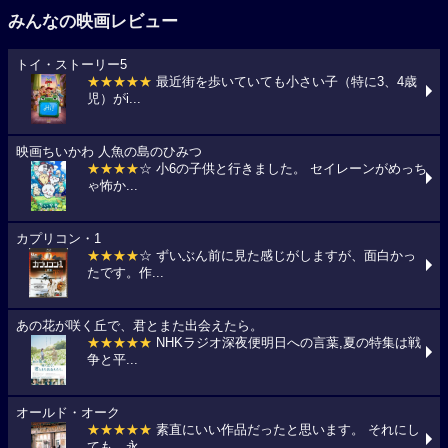
みんなの映画レビュー
トイ・ストーリー5
★★★★★
最近街を歩いていても小さい子（特に3、4歳
児）がi...
映画ちいかわ 人魚の島のひみつ
★★★★
☆ 小6の子供と行きました。 セイレーンがめっち
ゃ怖か...
カプリコン・1
★★★★
☆ ずいぶん前に見た感じがしますが、面白かっ
たです。作...
あの花が咲く丘で、君とまた出会えたら。
★★★★★
NHKラジオ深夜便明日への言葉,夏の特集は戦
争と平...
オールド・オーク
★★★★★
素直にいい作品だったと思います。 それにし
ても、永...