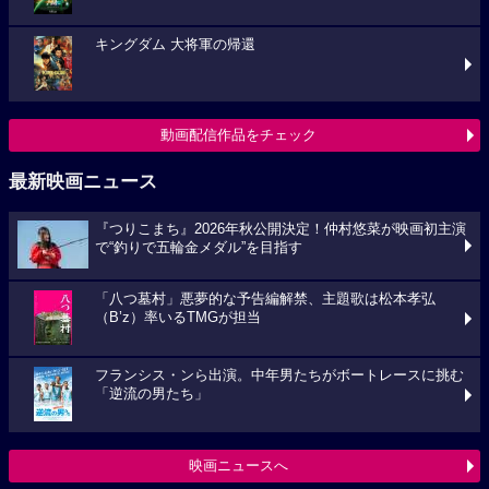
キングダム 大将軍の帰還
動画配信作品をチェック
最新映画ニュース
『つりこまち』2026年秋公開決定！仲村悠菜が映画初主演
で“釣りで五輪金メダル”を目指す
「八つ墓村」悪夢的な予告編解禁、主題歌は松本孝弘
（B’z）率いるTMGが担当
フランシス・ンら出演。中年男たちがボートレースに挑む
「逆流の男たち」
映画ニュースへ