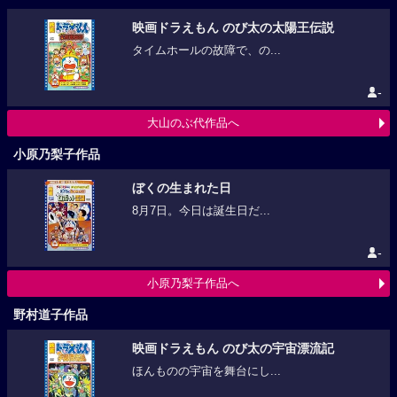
映画ドラえもん のび太の太陽王伝説
タイムホールの故障で、の...
-
大山のぶ代作品へ
小原乃梨子作品
ぼくの生まれた日
8月7日。今日は誕生日だ...
-
小原乃梨子作品へ
野村道子作品
映画ドラえもん のび太の宇宙漂流記
ほんものの宇宙を舞台にし...