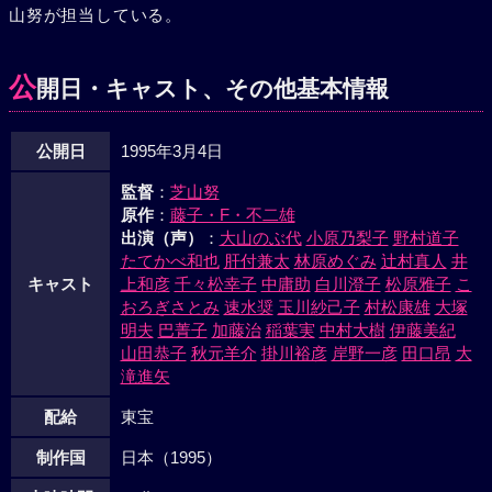
山努が担当している。
占領した人類に対し、挑戦的な態度の虫たち。だが、ドラえ
もんの提案で別の創世セットの地球に虫たちが移住すること
を条件に戦争は回避され、のび太の作ったミニ地球は平和を
公
開日・キャスト、その他基本情報
取り戻し、自由研究は完成するのであった。
公開日
1995年3月4日
監督
：
芝山努
原作
：
藤子・F・不二雄
出演（声）
：
大山のぶ代
小原乃梨子
野村道子
たてかべ和也
肝付兼太
林原めぐみ
辻村真人
井
キャスト
上和彦
千々松幸子
中庸助
白川澄子
松原雅子
こ
おろぎさとみ
速水奨
玉川紗己子
村松康雄
大塚
明夫
巴菁子
加藤治
稲葉実
中村大樹
伊藤美紀
山田恭子
秋元羊介
掛川裕彦
岸野一彦
田口昂
大
滝進矢
配給
東宝
制作国
日本（1995）