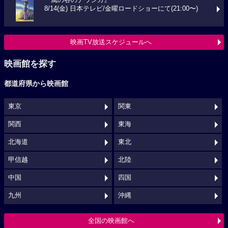
8/14(金) 日本テレビ/金曜ロードショーにて(21:00〜)
映画TV放送スケジュールへ
映画館を探す
都道府県から映画館
東京
関東
関西
東海
北海道
東北
甲信越
北陸
中国
四国
九州
沖縄
全国の映画館へ