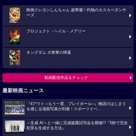
映画クレヨンしんちゃん 超華麗！灼熱のカスカベダンサ
ーズ
プロジェクト・ヘイル・メアリー
キングダム 大将軍の帰還
動画配信作品をチェック
最新映画ニュース
『4アウト ─もう一度、プレイボール─』物語のはじまり
を感じる場面写真が到着！スポーツイベ...
＜生成 AI＞と一緒に完成披露試写会を開催!?『5秒で完全
犯罪を生成する方法』