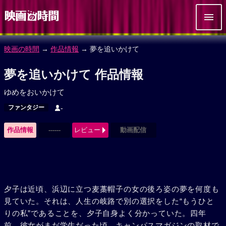
映画の時間
→
作品情報
→ 夢を追いかけて
夢を追いかけて 作品情報
ゆめをおいかけて
ファンタジー
-
作品情報
------
レビュー
動画配信
夕子は近頃、浜辺に立つ麦藁帽子の女の後ろ姿の夢を何度も
見ていた。それは、人生の岐路で別の選択をした“もうひと
りの私”であることを、夕子自身よく分かっていた。四年
前、彼女がまだ学生だった頃、キャンパスマガジンの取材で