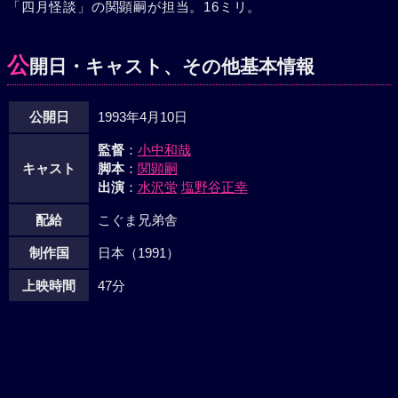
「四月怪談」の関顕嗣が担当。16ミリ。
公
開日・キャスト、その他基本情報
公開日
1993年4月10日
監督
：
小中和哉
キャスト
脚本
：
関顕嗣
出演
：
水沢蛍
塩野谷正幸
配給
こぐま兄弟舎
制作国
日本（1991）
上映時間
47分