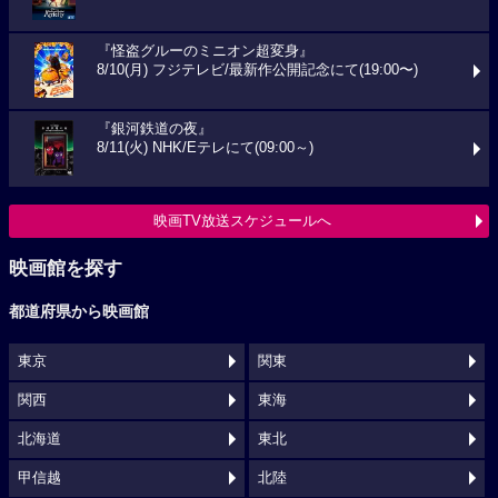
『怪盗グルーのミニオン超変身』
8/10(月) フジテレビ/最新作公開記念にて(19:00〜)
『銀河鉄道の夜』
8/11(火) NHK/Eテレにて(09:00～)
映画TV放送スケジュールへ
映画館を探す
都道府県から映画館
東京
関東
関西
東海
北海道
東北
甲信越
北陸