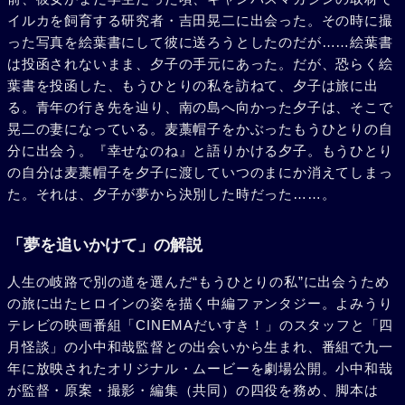
イルカを飼育する研究者・吉田晃二に出会った。その時に撮
った写真を絵葉書にして彼に送ろうとしたのだが……絵葉書
は投函されないまま、夕子の手元にあった。だが、恐らく絵
葉書を投函した、もうひとりの私を訪ねて、夕子は旅に出
る。青年の行き先を辿り、南の島へ向かった夕子は、そこで
晃二の妻になっている。麦藁帽子をかぶったもうひとりの自
分に出会う。『幸せなのね』と語りかける夕子。もうひとり
の自分は麦藁帽子を夕子に渡していつのまにか消えてしまっ
た。それは、夕子が夢から決別した時だった……。
「夢を追いかけて」の解説
人生の岐路で別の道を選んだ“もうひとりの私”に出会うため
の旅に出たヒロインの姿を描く中編ファンタジー。よみうり
テレビの映画番組「CINEMAだいすき！」のスタッフと「四
月怪談」の小中和哉監督との出会いから生まれ、番組で九一
年に放映されたオリジナル・ムービーを劇場公開。小中和哉
が監督・原案・撮影・編集（共同）の四役を務め、脚本は