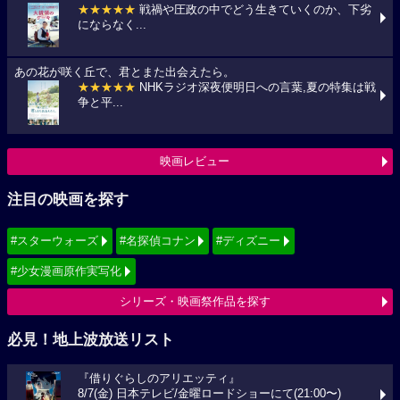
★★★★★
戦禍や圧政の中でどう生きていくのか、下劣
にならなく...
あの花が咲く丘で、君とまた出会えたら。
★★★★★
NHKラジオ深夜便明日への言葉,夏の特集は戦
争と平...
映画レビュー
注目の映画を探す
#スターウォーズ
#名探偵コナン
#ディズニー
#少女漫画原作実写化
シリーズ・映画祭作品を探す
必見！地上波放送リスト
『借りぐらしのアリエッティ』
8/7(金) 日本テレビ/金曜ロードショーにて(21:00〜)