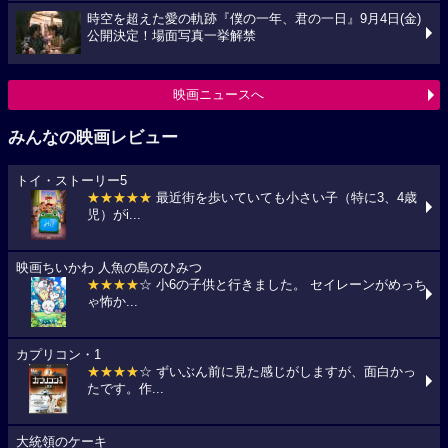
時空を超えた愛の軌跡『僕の一年、君の一日』9月4日(金)
公開決定！場面写真一挙解禁
映画ニュースへ
みんなの映画レビュー
トイ・ストーリー5
★★★★★
最近街を歩いていても小さい子（特に3、4歳
児）がi...
映画ちいかわ 人魚の島のひみつ
★★★★
☆ 小6の子供と行きました。 セイレーンがめっち
ゃ怖か...
カプリコン・1
★★★★
☆ ずいぶん前に見た感じがしますが、面白かっ
たです。作...
大統領のケーキ