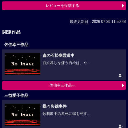
レビューを投稿する
最終更新日：2026-07-29 11:50:48
関連作品
佐伯幸三作品
森の石松幽霊道中
百姓暮しを嫌う石松は、や...
-
佐伯幸三作品へ
三益愛子作品
蝶々失踪事件
歌劇歌手の変死に端を発す...
-