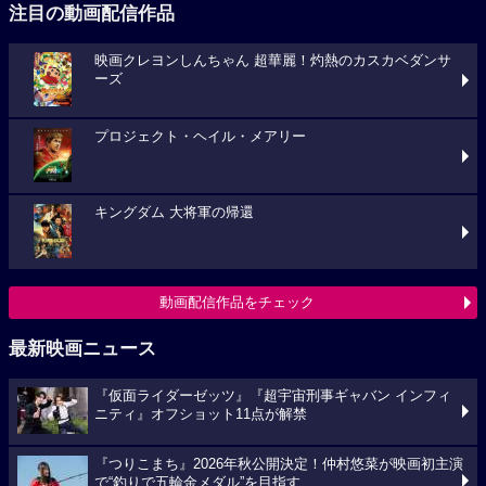
注目の動画配信作品
映画クレヨンしんちゃん 超華麗！灼熱のカスカベダンサ
ーズ
プロジェクト・ヘイル・メアリー
キングダム 大将軍の帰還
動画配信作品をチェック
最新映画ニュース
『仮面ライダーゼッツ』『超宇宙刑事ギャバン インフィ
ニティ』オフショット11点が解禁
『つりこまち』2026年秋公開決定！仲村悠菜が映画初主演
で“釣りで五輪金メダル”を目指す