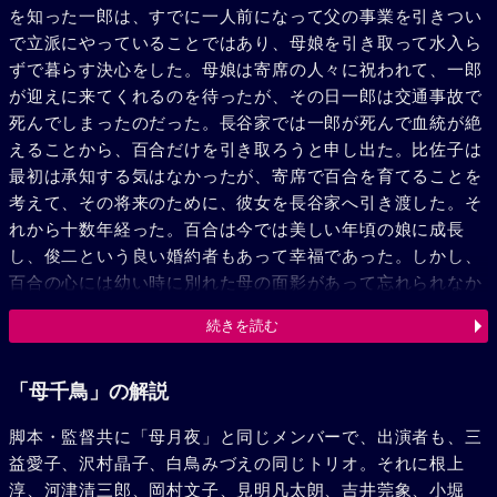
を知った一郎は、すでに一人前になって父の事業を引きつい
で立派にやっていることではあり、母娘を引き取って水入ら
ずで暮らす決心をした。母娘は寄席の人々に祝われて、一郎
が迎えに来てくれるのを待ったが、その日一郎は交通事故で
死んでしまったのだった。長谷家では一郎が死んで血統が絶
えることから、百合だけを引き取ろうと申し出た。比佐子は
最初は承知する気はなかったが、寄席で百合を育てることを
考えて、その将来のために、彼女を長谷家へ引き渡した。そ
れから十数年経った。百合は今では美しい年頃の娘に成長
し、俊二という良い婚約者もあって幸福であった。しかし、
百合の心には幼い時に別れた母の面影があって忘れられなか
った。ある日俊二とボート遊びの帰路に寄ったそば屋で母に
続きを読む
似た老婆を見た。みすぼらしいその老婆は百合の眼をさけ
て、いつの間にか姿を消してしまった。百合の母を求める心
は日増しに強くなった。やがて父の命日の日に、多摩の父の
「母千鳥」の解説
墓を訪れた百合は、その墓前にぬかずく老婆の姿を見つけ
脚本・監督共に「母月夜」と同じメンバーで、出演者も、三
た。先日そび屋で見たろ乳母で、まぎれもなく百合の母の変
益愛子、沢村晶子、白鳥みづえの同じトリオ。それに根上
わり果てた姿であった。ようやくにして相逢うことの出来た
淳、河津清三郎、岡村文子、見明凡太朗、吉井莞象、小堀
母と娘は、十数年間のへだても、すべてを忘れて、ただ涙の