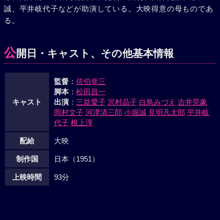
誠、平井岐代子などが助演している。大映得意の母ものであ
うちに相抱くのだった。
る。
公
開日・キャスト、その他基本情報
監督
：
佐伯幸三
脚本
：
松田昌一
キャスト
出演
：
三益愛子
沢村晶子
白鳥みづえ
吉井莞象
岡村文子
河津清三郎
小堀誠
見明凡太郎
平井岐
代子
根上淳
配給
大映
制作国
日本（1951）
上映時間
93分