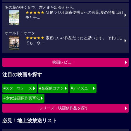
あの花が咲く丘で、君とまた出会えたら。
★★★★★
NHKラジオ深夜便明日への言葉,夏の特集は戦
争と平...
オールド・オーク
★★★★★
素直にいい作品だったと思います。 それにし
ても、永...
映画レビュー
注目の映画を探す
#スターウォーズ
#名探偵コナン
#ディズニー
#少女漫画原作実写化
シリーズ・映画祭作品を探す
必見！地上波放送リスト