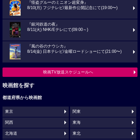
『怪盗グルーのミニオン超変身』
8/10(月) フジテレビ/最新作公開記念にて(19:00〜)
『銀河鉄道の夜』
8/11(火) NHK/Eテレにて(09:00～)
『風の谷のナウシカ』
8/14(金) 日本テレビ/金曜ロードショーにて(21:00〜)
映画TV放送スケジュールへ
映画館を探す
都道府県から映画館
東京
関東
関西
東海
北海道
東北