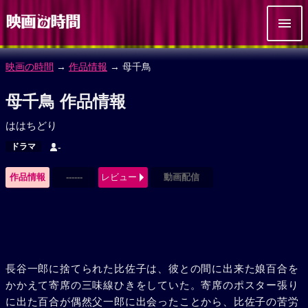
映画の時間
→
作品情報
→ 母千鳥
母千鳥 作品情報
ははちどり
ドラマ
-
作品情報
------
レビュー
動画配信
長谷一郎に捨てられた比佐子は、彼との間に出来た娘百合を
かかえて寄席の三味線ひきをしていた。寄席のポスター張り
に出た百合が偶然父一郎に出会ったことから、比佐子の苦労