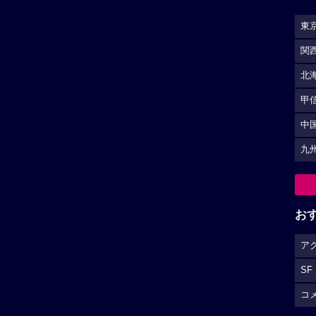
東
関
北
甲
中
九
お
ア
SF
コ