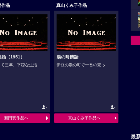
實作品
真山くみ子作品
婚（1951）
湯の町情話
て三年、平穏な生活...
伊豆の湯の町で一番の売っ...
-
-
新田實作品へ
真山くみ子作品へ
最