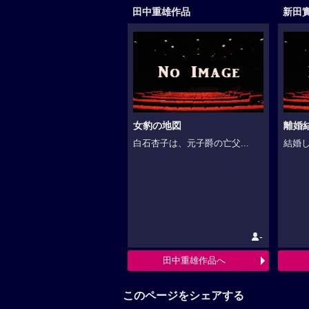
田中重雄作品
新田
女豹の地図
離婚結
白石杏子は、元子爵の亡父...
結婚し
-
田中重雄作品へ
このページをシェアする