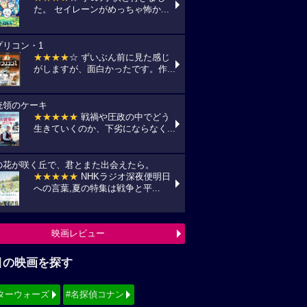
た。 セイレーンがめっちゃ怖か...
プリコン・1
★★★★
☆ ずいぶん前に見た感じ
がしますが、面白かったです。作...
統領のケーキ
★★★★★
戦禍や圧政の中でどう
生きていくのか、下劣にならなく...
の花が咲く丘で、君とまた出会えたら。
★★★★★
NHKラジオ深夜便明日
への言葉,夏の特集は戦争と平...
映画レビュー
目の映画を探す
ターウォーズ
#名探偵コナン