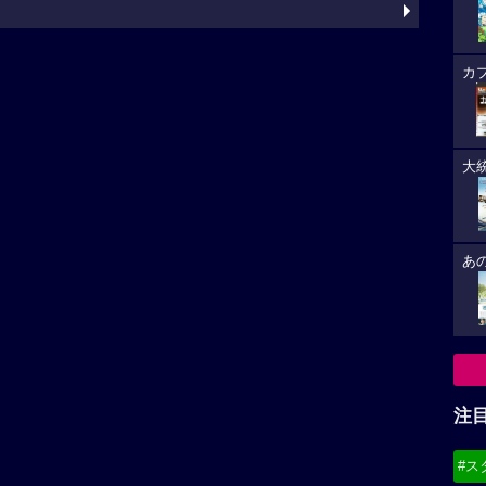
カ
大
あ
注
#ス