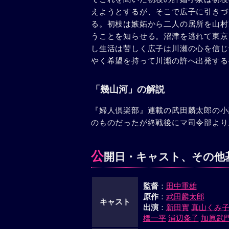
えようとするが、そこで広子に引きづ
る。初枝は嫉妬から二人の居所を山村
うことを知らせる。沼津を逃れて東京
し生活は苦しく広子は川瀬の心を信じ
やく希望を持って川瀬の許へ出発する
「幾山河」の解説
『婦人倶楽部』連載の武田麟太郎の小
のものだったが終戦後にマ司令部より
公
開日・キャスト、その他
監督
：
田中重雄
原作
：
武田麟太郎
キャスト
出演
：
新田實
真山くみ
橋一平
浦辺粂子
加原武