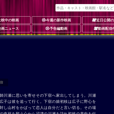
上映中の映画
今週の新作映画
近日公開
映画ニュース
予告編動画
動画配信
信
師川瀬に思いを寄せその下宿へ家出してしまう。川瀬
広子は彼を追って行く。下宿の娘初枝は広子に野心を
対し山村をかばって恋人は自分だと言い切る。その場
の幸福を願う心から沼津の川瀬を訪れ初枝の意中を伝