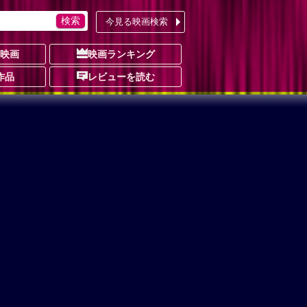
今見る映画検索
の映画
映画ランキング
作品
レビューを読む