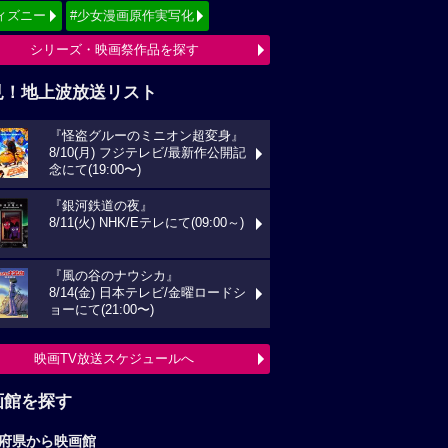
ィズニー
#少女漫画原作実写化
シリーズ・映画祭作品を探す
見！地上波放送リスト
『怪盗グルーのミニオン超変身』
8/10(月) フジテレビ/最新作公開記
念にて(19:00〜)
『銀河鉄道の夜』
8/11(火) NHK/Eテレにて(09:00～)
『風の谷のナウシカ』
8/14(金) 日本テレビ/金曜ロードシ
ョーにて(21:00〜)
映画TV放送スケジュールへ
画館を探す
府県から映画館