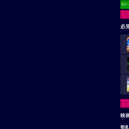
#デ
必
映
都道