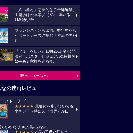
「八つ墓村」悪夢的な予告編解禁、
主題歌は松本孝弘（B’z）率いる
TMGが担当
フランシス・ンら出演。中年男たち
がボートレースに挑む「逆流の男た
ち」
『ブルーヘロン』10月23日(金)公開
決定！ポスタービジュアル&特報解
禁―ある家族を巡る今...
映画ニュースへ
んなの映画レビュー
イ・ストーリー5
★★★★★
最近街を歩いていても
小さい子（特に3、4歳児）がi...
画ちいかわ 人魚の島のひみつ
★★★★
☆ 小6の子供と行きまし