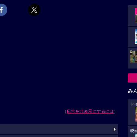
み
ト
（
広告を非表示にするには
）
映