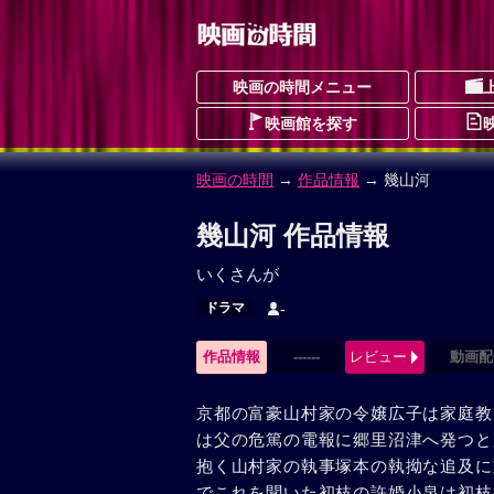
映画の時間メニュー
映画館を探す
映画の時間
→
作品情報
→ 幾山河
幾山河 作品情報
いくさんが
ドラマ
-
作品情報
------
レビュー
動画配
京都の富豪山村家の令嬢広子は家庭教
は父の危篤の電報に郷里沼津へ発つと
抱く山村家の執事塚本の執拗な追及に
でこれを聞いた初枝の許婚小泉は初枝