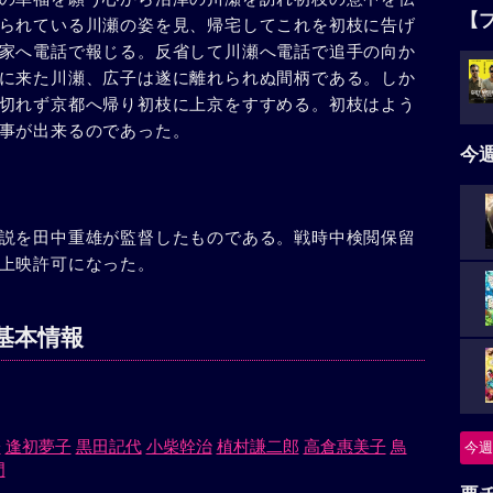
【
られている川瀬の姿を見、帰宅してこれを初枝に告げ
家へ電話で報じる。反省して川瀬へ電話で追手の向か
に来た川瀬、広子は遂に離れられぬ間柄である。しか
切れず京都へ帰り初枝に上京をすすめる。初枝はよう
事が出来るのであった。
今
説を田中重雄が監督したものである。戦時中検閲保留
上映許可になった。
基本情報
子
逢初夢子
黒田記代
小柴幹治
植村謙二郎
高倉惠美子
鳥
今週
門