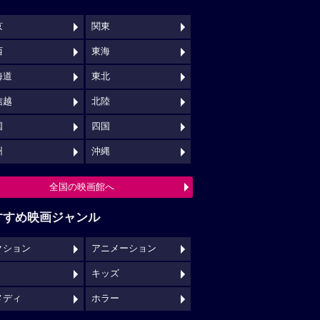
京
関東
西
東海
海道
東北
信越
北陸
国
四国
州
沖縄
全国の映画館へ
すすめ映画ジャンル
クション
アニメーション
キッズ
メディ
ホラー