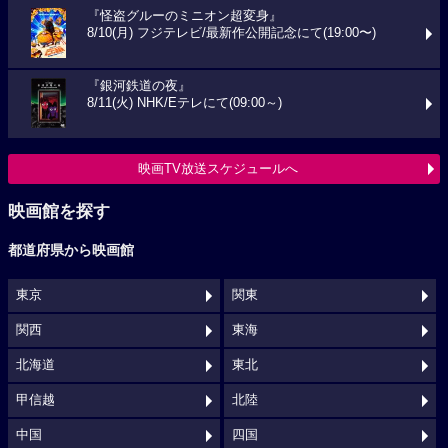
『怪盗グルーのミニオン超変身』
8/10(月) フジテレビ/最新作公開記念にて(19:00〜)
『銀河鉄道の夜』
8/11(火) NHK/Eテレにて(09:00～)
映画TV放送スケジュールへ
映画館を探す
都道府県から映画館
東京
関東
関西
東海
北海道
東北
甲信越
北陸
中国
四国