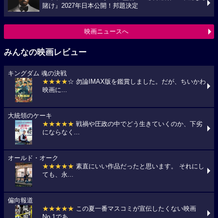
賭け』2027年日本公開！邦題決定
映画ニュースへ
みんなの映画レビュー
キングダム 魂の決戦
★★★★
☆ 勿論IMAX版を鑑賞しました。だが、ちいかわ
映画に...
大統領のケーキ
★★★★★
戦禍や圧政の中でどう生きていくのか、下劣
にならなく...
オールド・オーク
★★★★★
素直にいい作品だったと思います。 それにし
ても、永...
偏向報道
★★★★★
この夏一番マスコミが宣伝したくない映画
No.1であ...