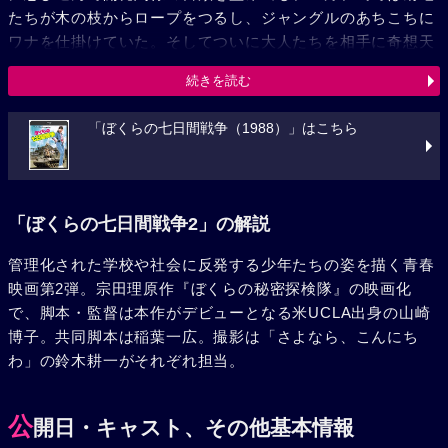
たちが木の枝からロープをつるし、ジャングルのあちこちに
ワナを仕掛けていた。そしてついに大人たちを相手に奇想天
外なゲリラ戦が始まる。菊地たちはジャングルに作ったワナ
続きを読む
で大人たちを次々とハメていき、高良の自然を愛する気持ち
を察知した隆造は島の開発計画を中止する。そして菊地ら7
「ぼくらの七日間戦争（1988）」はこちら
人衆は再び教師たちをまいてアドバルーンで沖縄脱出をはか
るのだった。
「ぼくらの七日間戦争2」の解説
管理化された学校や社会に反発する少年たちの姿を描く青春
映画第2弾。宗田理原作『ぼくらの秘密探検隊』の映画化
で、脚本・監督は本作がデビューとなる米UCLA出身の山崎
博子。共同脚本は稲葉一広。撮影は「さよなら、こんにち
わ」の鈴木耕一がそれぞれ担当。
公
開日・キャスト、その他基本情報