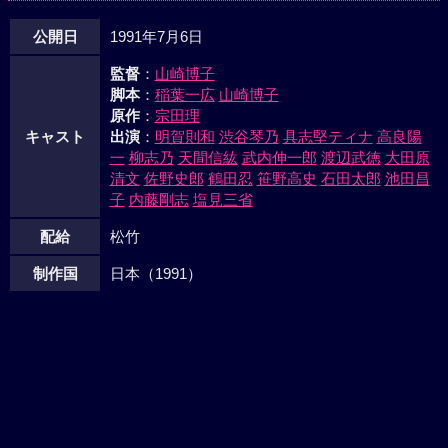
公開日
1991年7月6日
監督
：
山崎博子
脚本
：
稲葉一広
山崎博子
原作
：
宗田理
キャスト
出演
：
明賀則和
渋谷琴乃
具志堅ティナ
高良陽
一
柳志乃
天間信紘
武内伸一郎
渡辺武徳
大田原
清文
佐野史郎
鶴田忍
笹野高史
石田太郎
池田昌
子
内藤剛志
塩見三省
配給
松竹
制作国
日本（1991）