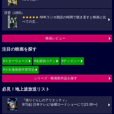
浮雲（1955）
★★★★★
NHKラジオ朗読の時間で聴き直すと映画と比
べての文...
映画レビュー
注目の映画を探す
#スターウォーズ
#名探偵コナン
#ディズニー
#少女漫画原作実写化
シリーズ・映画祭作品を探す
必見！地上波放送リスト
『借りぐらしのアリエッティ』
8/7(金) 日本テレビ/金曜ロードショーにて(21:00〜)