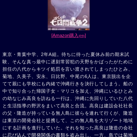
[Amazon購入
]
(PR)
東京・青葉中学、2年A組。待ちに待った夏休み前の期末試
験、そんな真っ最中に遅刻常習犯の天野をかばったがために
担任の八代からキツイ処罰を言い渡されてしまったひとみ、
菊地、久美子、安永、日比野、中尾の6人は、東京脱出を企
てて親にも学校にも内緒で沖縄行きを決行してしまう。船の
中で知り合った帰国子女・マリコを加え、沖縄にいるひとみ
の幼なじみ高良を訪ねる一行は、沖縄に先回りしていた八代
と生活指導の野沢をまいて高良と合流。高良は建設会社社長
の父・隆造が持っている無人島に彼らを連れて行くが、隆造
は東京の開発会社と提携して、この無人島を大リゾート地域
にする計画を進行していた。それを知った高良は隆造の会社
に忍び込んで開発関係の書類を盗み出し、一方、島では菊地