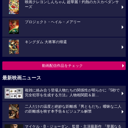
映画クレヨンしんちゃん 超華麗！灼熱のカスカベダンサ
ーズ
プロジェクト・ヘイル・メアリー
キングダム 大将軍の帰還
動画配信作品をチェック
最新映画ニュース
複雑に絡み合う登場人物たちの関係性が明らかに『5秒で
完全犯罪を生成する方法』人物相関図＆新...
二人だけの温度と絶妙な距離感『男ともだち』曖昧な二人
の距離感を映す本予告＆ビジュアル解禁
マイケル・B・ジョーダン、監督・主演最新作 『華麗なる