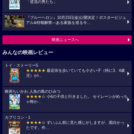
「逆流の男たち」
『ブルーヘロン』10月23日(金)公開決定！ポスタービジュ
アル&特報解禁―ある家族を巡る今...
映画ニュースへ
みんなの映画レビュー
トイ・ストーリー5
★★★★★
最近街を歩いていても小さい子（特に3、4歳
児）がi...
映画ちいかわ 人魚の島のひみつ
★★★★
☆ 小6の子供と行きました。 セイレーンがめっち
ゃ怖か...
カプリコン・1
★★★★
☆ ずいぶん前に見た感じがしますが、面白かっ
たです。作...