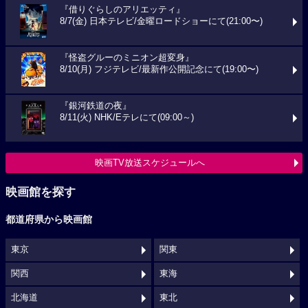
『借りぐらしのアリエッティ』
8/7(金) 日本テレビ/金曜ロードショーにて(21:00〜)
『怪盗グルーのミニオン超変身』
8/10(月) フジテレビ/最新作公開記念にて(19:00〜)
『銀河鉄道の夜』
8/11(火) NHK/Eテレにて(09:00～)
映画TV放送スケジュールへ
映画館を探す
都道府県から映画館
東京
関東
関西
東海
北海道
東北