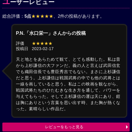
ユ
ーザーレビュー
総合評価：
5点
★★★★★
、2件の投稿があります。
P.N.「水口栄一」さんからの投稿
評価
★★★★★
投稿日
2023-02-17
天と地とをあらためて観て、とても感動した。私は昔
から上杉謙信の大ファンだ。義の人と言えば武田信玄
でも織田信長でも豊臣秀吉でもない。まさに上杉謙信
だと思う。上杉謙信は戦国武将の中でも他の武将とは
一線を画していると思う。私はこの映画を観ながら、
戦国武将たちのひたむきな生き方を通して、パワーを
与えてもらった。そして上杉謙信の運は天にあり、鎧
は胸にありという言葉を思い出す時、また胸が熱くな
った。素晴らしい作品だ。
レビューをもっと見る