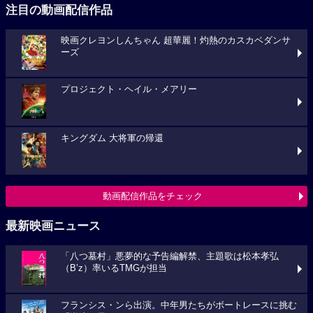
注目の動画配信作品
映画クレヨンしんちゃん 超華麗！灼熱のカスカベダンサ
ーズ
プロジェクト・ヘイル・メアリー
キングダム 大将軍の帰還
動画配信作品をチェック
最新映画ニュース
「八つ墓村」悪夢的な予告編解禁、主題歌は松本孝弘
（B’z）率いるTMGが担当
フランシス・ンら出演。中年男たちがボートレースに挑む