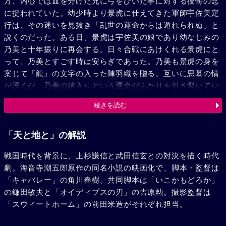
方、内心では血を分けた兄に弓をひいた事に対する後悔の念
に捉われていた。幼少時より景虎に仕えてきた軍師宇佐美定
行は、その迷いを見抜き「乱世の運命からは遁れられぬ」と
説くのだった。ある日、景虎は宇佐美の娘であり幼なじみの
乃美と十年振りに再会する。日々合戦にあけくれる景虎にと
って、乃美とすごす時は安らぎであった。乃美も景虎の身を
案じて『龍』の文字の入った陣羽織を贈る。互いに思慕の情
が湧くが、乃美の嫁入りという運命がふたりを引き裂いてい
った。同じ頃、険しい山々に囲まれた甲斐の国で上洛を果た
続きを読む
さんと野望を胸に抱く武将がいた。守護大名武田晴信、後の
信玄である。息子の太郎義信、側室で女騎馬隊を率いる八
重、軍師山本勘介をはじめ屈強の家臣を持つ晴信は、着実に
「天と地と」の解説
勢力を拡大していた。肥沃な奥信濃は、土地のやせている甲
戦国時代を背景に、上杉謙信と武田信玄との対決を描く時代
絞にとって是非とも手中に収めたい土地だった。晴信は北上
劇。海音寺潮五郎原作の同名小説の映画化で、脚本・監督は
し攻撃を開始する。追われた信濃の領主達は、隣国越後に失
「キャバレー」の角川春樹。共同脚本は「いこかもどろか」
地回復を嘆願し、景虎との対決がそう遠くない事を予感して
の鎌田敏夫と「オイディプスの刃」の吉原勲。撮影監督は
いた。景虎はかつての主であった長尾家を裏切り、武田軍の
「スウィートホーム」の前田米造がそれぞれ担当。
役立てで越後を侵略しようとした昭田常陸介を倒すために兵
を挙げる。昭田妻子を捕慮として捉え、城を包囲し降伏を迫