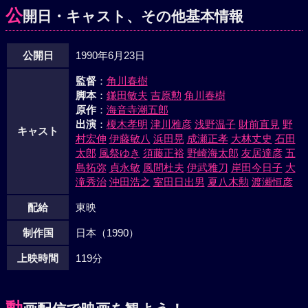
るが昭田は景虎の使者を斬り捨て篭城する。宇佐美は覚悟の
公
開日・キャスト、その他基本情報
ほどを見せるために妻子を討てと進言するが、景虎は非情に
なり切れずにためらう。いら立つ宇佐美が首をはね、昭田を
公開日
1990年6月23日
陥落させたが、景虎の心には一国の主としての己のありかた
に対する疑念が湧く。毘沙堂で真言を唱えながら苦悩する景
監督
：
角川春樹
虎。数日後、景虎は城を捨て、修行僧に姿を変え放浪の旅に
脚本
：
鎌田敏夫
吉原勲
角川春樹
出る。後を追う家臣達と雪深い信濃峠で再会するが、偶然に
原作
：
海音寺潮五郎
も晴信一行に出くわす。修行僧の姿で頭を下げる景虎たちの
出演
：
榎木孝明
津川雅彦
浅野温子
財前直見
野
キャスト
もとへ木の枝から落ちた雪の音に驚いた八重の馬が暴走し、
村宏伸
伊藤敏八
浜田晃
成瀬正孝
大林丈史
石田
太郎
風祭ゆき
須藤正裕
野崎海太郎
友居達彦
五
杖で制しようとした景虎を成敗しようと斬りかかる太郎義
島拓弥
貞永敏
風間杜夫
伊武雅刀
岸田今日子
大
信。その刃から主人をかばい馬廻りの戸倉弥八郎が殺されて
滝秀治
沖田浩之
室田日出男
夏八木勲
渡瀬恒彦
しまう。武田側の無礼になすすべもなかった景虎は憤怒に震
えながら、武田陣を討たんと決意するのだった。早春の夜、
配給
東映
琵琶島城の宇佐美を二人の男が訪ねてきた。甲斐に走った大
制作国
日本（1990）
熊朝秀と武田の名軍師山本勘介だった。こうした会談の場を
もったこと自体が、すでに武田に款を通じた証拠と、強弁す
上映時間
119分
る勘介の気迫に宇佐美は圧倒されるのだった。そのころ武田
勢が甲府を進発したという報が春日山城に届いた。こうして
景虎は川中島で死守する態勢をとるのだった。決戦の場、川