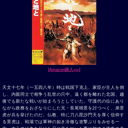
[Amazon購入
]
(PR)
天文十七年（一五四八年）時は戦国下克上、家臣が主人を倒
し、内親同士で相争う乱世の只中、遠く都を離れた北国、越
後でも新たな戦いが始まろうとしていた。守護代の位にあり
ながら政務をおざなりにした兄・長尾晴景を討つべく、弟景
虎が兵を挙げたのだ。仏教、特に刀八毘沙門天を厚く信仰す
る景虎は、戦場では軍神の如き冷徹な攻撃ぶりをみせる一