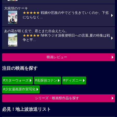
大統領のケーキ
★★★★★
戦禍や圧政の中でどう生きていくのか、下劣
にならなく...
あの花が咲く丘で、君とまた出会えたら。
★★★★★
NHKラジオ深夜便明日への言葉,夏の特集は戦
争と平...
映画レビュー
注目の映画を探す
#スターウォーズ
#名探偵コナン
#ディズニー
#少女漫画原作実写化
シリーズ・映画祭作品を探す
必見！地上波放送リスト