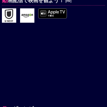
動
画配信で映画を観よう！
[PR]
中島で両雄はついに陣を構えた。景虎側と武田側とが激突
し、乱戦を展開する。景虎はそこで武田の士気を挫き、戦国
武将として成長してゆくのだった。無念の武田軍団が戦場を
去って行く中、衝撃的な報が景虎の本陣に入った。武田の間
者が宇佐美の謀叛を示す書状を持って捕まったのだ。心の隙
を衝かれた宇佐美は自らの落ち度を認めて景虎と槍で果たし
会い討たれるのだった。永禄四年秋、景虎は上杉謙信と改名
し、晴信も武田信玄となった。そして両者は再び川中島に
て、鬼神のごとく激突するのだった。