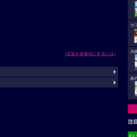
カ
大
（
広告を非表示にするには
）
あ
注
#ス