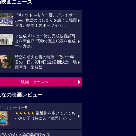
新映画ニュース
『4アウト ─もう一度、プレイボー
ル─』物語のはじまりを感じる場面
写真が到着！スポーツイベ...
＜生成 AI＞と一緒に完成披露試写
会を開催!?『5秒で完全犯罪を生成
する方法』
時空を超えた愛の軌跡『僕の一年、
君の一日』9月4日(金)公開決定！場
面写真一挙解禁
映画ニュースへ
んなの映画レビュー
イ・ストーリー5
★★★★★
最近街を歩いていても
小さい子（特に3、4歳児）がi...
画ちいかわ 人魚の島のひみつ