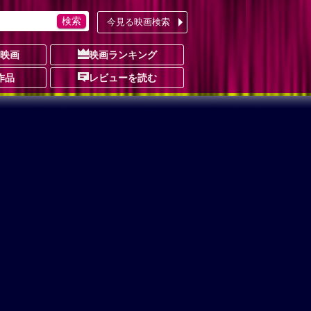
今見る映画検索
の映画
映画ランキング
作品
レビューを読む