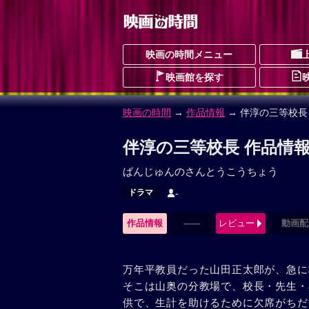
映画の時間メニュー
映画館を探す
映画の時間
→
作品情報
→ 伴淳の三等校長
伴淳の三等校長 作品情
ばんじゅんのさんとうこうちょう
ドラマ
-
作品情報
------
レビュー
動画配
万年平教員だった山田正太郎が、急に
そこは山奥の分教場で、校長・先生・
供で、生計を助けるために欠席がちだ