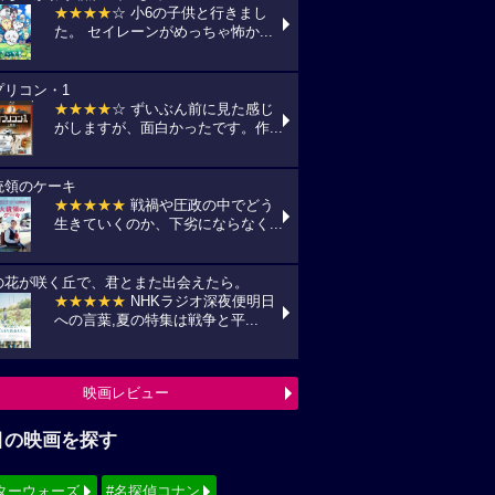
★★★★
☆ 小6の子供と行きまし
た。 セイレーンがめっちゃ怖か...
プリコン・1
★★★★
☆ ずいぶん前に見た感じ
がしますが、面白かったです。作...
統領のケーキ
★★★★★
戦禍や圧政の中でどう
生きていくのか、下劣にならなく...
の花が咲く丘で、君とまた出会えたら。
★★★★★
NHKラジオ深夜便明日
への言葉,夏の特集は戦争と平...
映画レビュー
目の映画を探す
ターウォーズ
#名探偵コナン