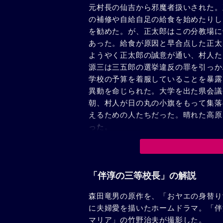
元村長の仙吉から邪魔者扱いされた。
の補修や自給自足の給食を始めたりし
を勧めた。が、正太郎はこの分教場に
あった。給食が原因と早合点した正太
ようやく正太郎の誠意が通い、村人た
源三は三五郎の選挙違反の罪を引っか
学校の予算を着服していることを暴露
異動を命じられた。大学を出た県会議
朝、村人が日の丸の小旗をもって集落
えるための人たちだった。晴れた高原
った。
「伴淳の三等校長」の解説
森田竜男の原作を、「おヤエの身替り
に夫婦愛を描いたホームドラマ。「伴
マリア」の竹野治夫が撮影した。