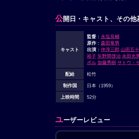
公
開日・キャスト、その他
監督
：
永塩良輔
原作
：
森田竜男
キャスト
出演
：
伴淳三郎
山田五
裕子
矢野間啓治
永田光
ボル
加藤秀樹
サトウ・
配給
松竹
制作国
日本（1959）
上映時間
52分
ユ
ーザーレビュー