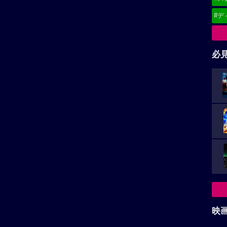
#デ
必
映