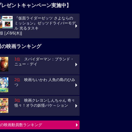
プレゼントキャンペーン実施中】
『仮面ライダーゼッツ さよならの
ミッション』ゼッツドライバーモデ
ル 光るタスキ
様 [〆8/6(木)]
週の映画ランキング
1位
スパイダーマン：ブランド・
ニュー・デイ
2位
映画ちいかわ 人魚の島のひみ
つ
3位
映画クレヨンしんちゃん 奇々
怪々！オラの妖怪バケ～ション
の映画動員数ランキング