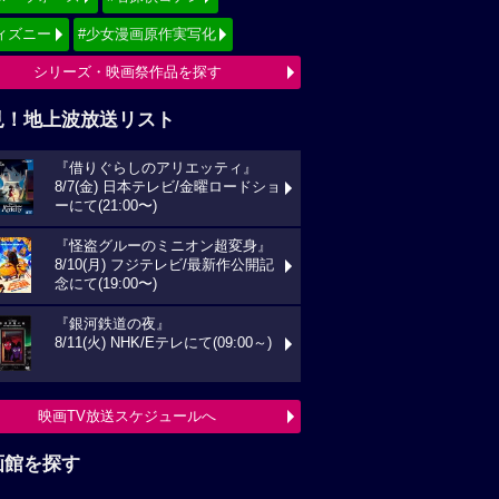
ィズニー
#少女漫画原作実写化
シリーズ・映画祭作品を探す
見！地上波放送リスト
『借りぐらしのアリエッティ』
8/7(金) 日本テレビ/金曜ロードショ
ーにて(21:00〜)
『怪盗グルーのミニオン超変身』
8/10(月) フジテレビ/最新作公開記
念にて(19:00〜)
『銀河鉄道の夜』
8/11(火) NHK/Eテレにて(09:00～)
映画TV放送スケジュールへ
画館を探す