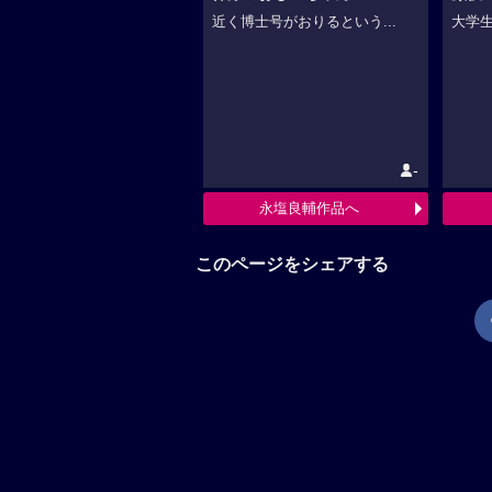
近く博士号がおりるという...
大学生
-
永塩良輔作品へ
このページをシェアする