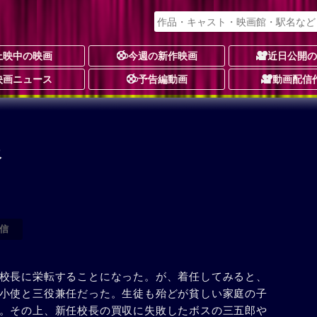
上映中の映画
今週の新作映画
近日公開
映画ニュース
予告編動画
動画配信
報
信
校長に栄転することになった。が、着任してみると、
小使と三役兼任だった。生徒も殆どが貧しい家庭の子
。その上、新任校長の買収に失敗したボスの三五郎や