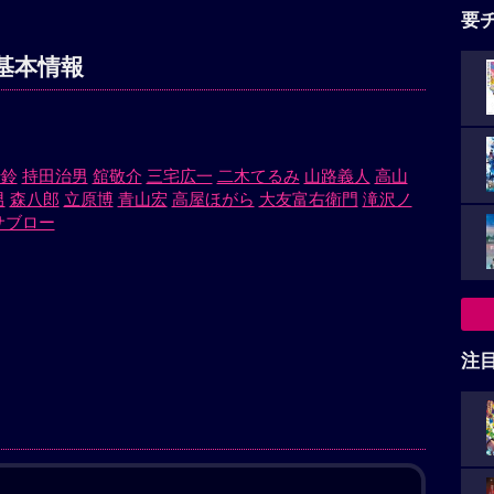
要
基本情報
十鈴
持田治男
舘敬介
三宅広一
二木てるみ
山路義人
高山
男
森八郎
立原博
青山宏
高屋ほがら
大友富右衛門
滝沢ノ
サブロー
注