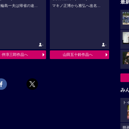
最
輪島一夫は帰省の途...
マキノ正博から雅弘へ改名...
-
-
伴淳三郎作品へ
山田五十鈴作品へ
み
ト
映