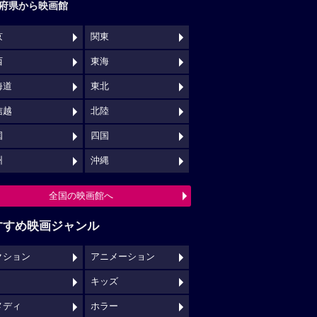
府県から映画館
京
関東
西
東海
海道
東北
信越
北陸
国
四国
州
沖縄
全国の映画館へ
すすめ映画ジャンル
クション
アニメーション
キッズ
メディ
ホラー