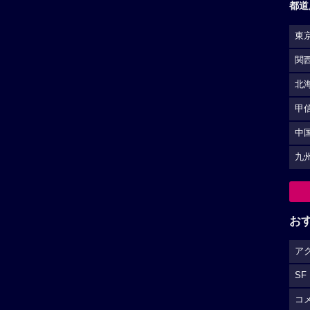
都道
東
関
北
甲
中
九
お
ア
SF
コ