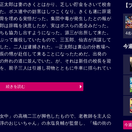
正太郎は妻のきくとはかり、乏しい貯金をさいて校舎
【
た。ボス連中の妨害はしつこくなり、きくも遂に辞退
骨を埋める覚悟だった。集団中毒が発生したとの報が
郎は辞職を決意したが、実はボスらの悪企みだった。
ちも協力し出すようになった。源三が出所して来た。
4名
ぶって服役していたもので、三五郎、仙吉が共謀して
今
した。二人は逮捕された。--正太郎は裏山の分教場へ
長の甥が赴任して来ることになったためだ。出発の
の外れの道に並んでいた。が、それは新任の校長を迎
を、親子三人は引越し荷物とともに牛車に揺られてい
続きを読む
女中」の高橋二三が脚色したもので、老教師を主人公
淳のおじいちゃん」の永塩良輔が監督し、「蟻の街の
今週