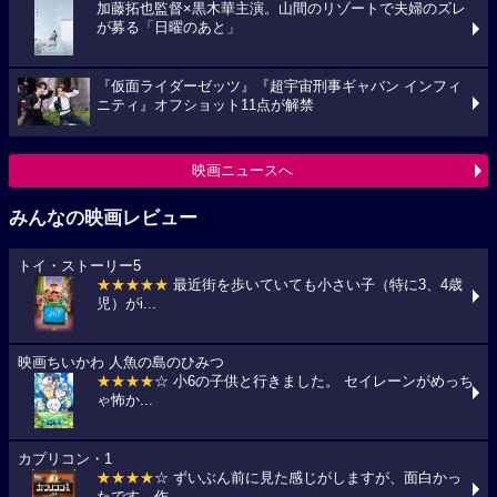
加藤拓也監督×黒木華主演。山間のリゾートで夫婦のズレ
が募る「日曜のあと」
『仮面ライダーゼッツ』『超宇宙刑事ギャバン インフィ
ニティ』オフショット11点が解禁
映画ニュースへ
みんなの映画レビュー
トイ・ストーリー5
★★★★★
最近街を歩いていても小さい子（特に3、4歳
児）がi...
映画ちいかわ 人魚の島のひみつ
★★★★
☆ 小6の子供と行きました。 セイレーンがめっち
ゃ怖か...
カプリコン・1
★★★★
☆ ずいぶん前に見た感じがしますが、面白かっ