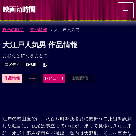
映画の時間
→
作品情報
→ 大江戸人気男
大江戸人気男 作品情報
おおえどにんきおとこ
コメディ
時代劇
-
作品情報
------
レビュー
動画配信
江戸の村山座では、八百八町を我者顔に振舞う白束組を諷刺
した狂言に、観衆は沸立っていたが、果して見物にきた白束
組、水野十郎左衛門らが飛出し場内は大混乱。そこへ巨大な