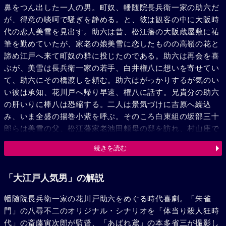
鼻をつん出した一人の男。町奴、幡随院長兵衛一家の助六だ
が、得意の啖呵で騒ぎを静める。と、彼は観客の中に大阪時
代の恋人美雪を見出す。助六は昔、松江藩の大阪蔵屋敷に祐
筆を勤めていたが、家老の娘美雪に恋したものの高嶺の花と
諦め江戸へ来て町奴の群に投じたのである。助六は再会を喜
ぶが、美雪は長兵衛一家の若手、白井権八に想いを寄せてい
て、助六にその橋渡しを頼む。助六はがっかりするが気のい
い彼は承知、花川戸へ帰り早速、権八に話す。兄貴分の助六
の肝いりに棒八は恐縮する。二人は景気づけに吉原へ繰込
み、いま全盛の揚巻小紫を呼ぶ。そのころ白束組の坂部三十
郎らは美雪の父、松江藩家老池田頼母の邸を訪れ、村山座で
見染めた美雪を、十郎左衛門の妻にと強談判。頼母は相手が
続きを読む
大身の旗本なので乗気になり、美雪に承諾を迫るが、美雪か
ら恋人白井権八がいると聞いて愕然、親分の長兵衛に、町奴
の分際でと監督不行届を叱る。長兵衛も花川戸へ帰り権八を
「大江戸人気男」の解説
どなる。権八は傷心の身を小紫の許でいやすがそこへ突然現
幡随院長兵衛一家の花川戸助六をめぐる時代喜劇。「朱雀
れた美雪の誤解で二人の仲は破れる。美雪は水野の許へ嫁ご
門」の八尋不二のオリジナル・シナリオを「体当り殺人狂時
うと決心、権八はヤケになる。しかし助六の計いで婚礼の
代」の斎藤寅次郎が監督、「あばれ鳶」の本多省三が撮影し
夜、美雪は池田の邸から逃出す。助六は権八と美雪を長兵衛