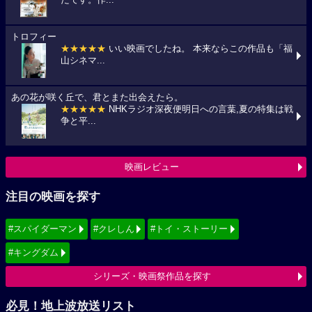
たです。作...
トロフィー
★★★★★
いい映画でしたね。 本来ならこの作品も「福
山シネマ...
あの花が咲く丘で、君とまた出会えたら。
★★★★★
NHKラジオ深夜便明日への言葉,夏の特集は戦
争と平...
映画レビュー
注目の映画を探す
#スパイダーマン
#クレしん
#トイ・ストーリー
#キングダム
シリーズ・映画祭作品を探す
必見！地上波放送リスト