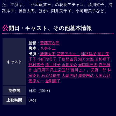
た。主演は、「凸凹巌窟王」の花菱アチャコ、清川虹子、浦
の前に連れて行って一緒にさせてやってくれと頼む。長兵衛
路洋子、勝新太郎。ほかに阿井美千子、小町瑠美子など。
も一肌ぬぎ、このままでは白束組が納まるまいと、水野の邸
へ単身、話をつけに乗込む。水野は町奴への日頃のうっ憤を
晴らそうと長兵衛を邸内で闇討ちする。これを知った花川戸
公
開日・キャスト、その他基本情報
の町奴は白束組へ殴りこみ、大乱闘となる。それから三年、
乱闘の責めを問われてお構いになった助六は江戸に戻り懐し
監督
：
斎藤寅次郎
い村山座へ行く。が坂部らに見つかり不意討ちで重傷を負
脚本
：
八尋不二
う。ふらふらと香月院の境内へ来た助六は、そこで尼僧姿の
出演
：
勝新太郎
花菱アチャコ
浦路洋子
阿井美
美雪と思いがけず会う。助六の話に美雪は、自分を真に愛し
千子
小町瑠美子
千葉登四男
潮万太郎
若杉曜子
ていたのは助六と知る。だが、助六は深傷にたまらず美雪の
キャスト
野村雪子
清川虹子
香川良介
光岡龍三郎
寺島雄
悲しみもよそに息を引取っていった。
作
山田周平
尾上栄五郎
西川ヒノデ
天野一郎
林
家染丸
石原須磨男
大崎四郎
郷登志彦
大国八郎
愛原光一
金剛麗子
制作国
日本（1957）
上映時間
84分