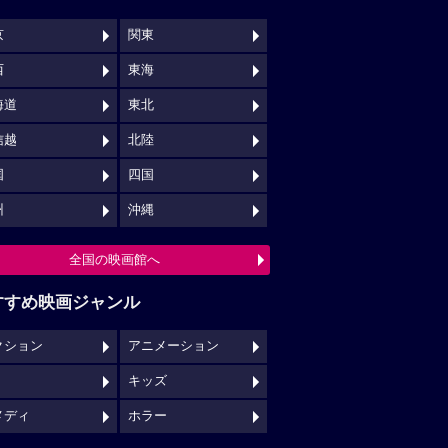
京
関東
西
東海
海道
東北
信越
北陸
国
四国
州
沖縄
全国の映画館へ
すすめ映画ジャンル
クション
アニメーション
キッズ
メディ
ホラー