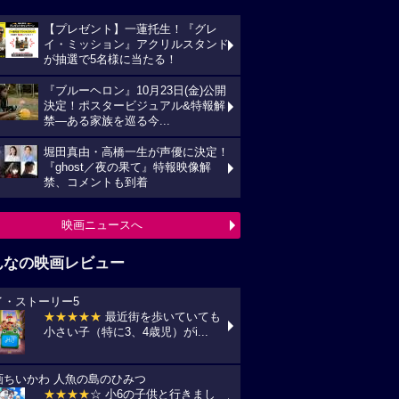
【プレゼント】一蓮托生！『グレ
イ・ミッション』アクリルスタンド
が抽選で5名様に当たる！
『ブルーヘロン』10月23日(金)公開
決定！ポスタービジュアル&特報解
禁―ある家族を巡る今...
堀田真由・高橋一生が声優に決定！
『ghost／夜の果て』特報映像解
禁、コメントも到着
映画ニュースへ
んなの映画レビュー
イ・ストーリー5
★★★★★
最近街を歩いていても
小さい子（特に3、4歳児）がi...
画ちいかわ 人魚の島のひみつ
★★★★
☆ 小6の子供と行きまし