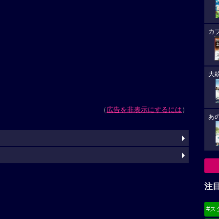
カ
大
（
広告を非表示にするには
）
あ
注
#ス