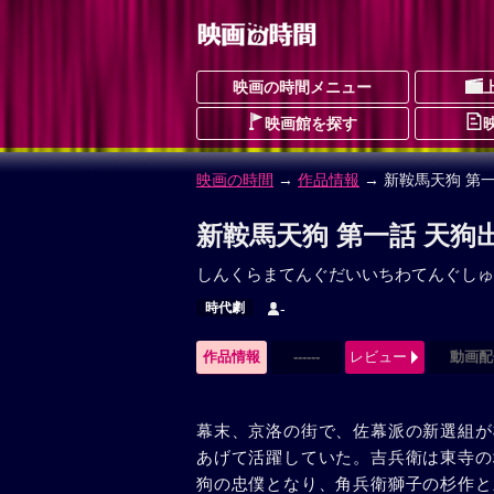
映画の時間メニュー
映画館を探す
映画の時間
→
作品情報
→ 新鞍馬天狗 第
新鞍馬天狗 第一話 天狗
しんくらまてんぐだいいちわてんぐしゅ
時代劇
-
作品情報
------
レビュー
動画配
幕末、京洛の街で、佐幕派の新選組が
あげて活躍していた。吉兵衛は東寺の
狗の忠僕となり、角兵衛獅子の杉作と