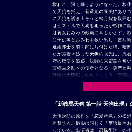
救われ、深く慕うようになった。杉作
て天狗を捕え、新選組の褒美にありつ
に天狗を誘き出そうと松月院を取囲む
はピストルで天狗を狙ったが杉作に腕
は養女おみわの歎願に耳もかさず、杉
に子供等とおみわを救い出し、吉兵衛
選組隊士を瞬く間に片付けた時、暗闇
たが落着き払った天狗の眼光に、流石
府の密使を追跡、決闘の末密書を奪い
西郷吉之助への使者となる。薩摩屋敷
計略は大阪城に知れてしまう。西郷の
が一方大阪城で見破られた天狗は、獅
「新鞍馬天狗 第一話 天狗出現」
大佛次郎の原作を「恋愛特急」の松浦
監督する。撮影は同じく「落語長屋お
っている。出演者は「恋風街道」の小