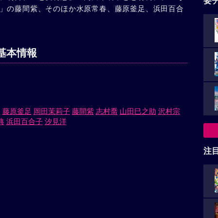
要
」の藤間紫、そのほか水原常春、藤原釜足、浜田百合
基本情報
春
藤原釜足
岡田茉莉子
藤間紫
志村喬
山田巳之助
沢村宗
典
浜田百合子
汐見洋
注