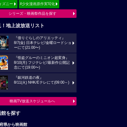
ィズニー
#少女漫画原作実写化
シリーズ・映画祭作品を探す
見！地上波放送リスト
『借りぐらしのアリエッティ』
8/7(金) 日本テレビ/金曜ロードショ
ーにて(21:00〜)
『怪盗グルーのミニオン超変身』
8/10(月) フジテレビ/最新作公開記
念にて(19:00〜)
『銀河鉄道の夜』
8/11(火) NHK/Eテレにて(09:00～)
映画TV放送スケジュールへ
画館を探す
府県から映画館