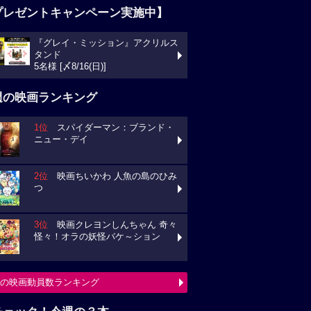
プレゼントキャンペーン実施中】
『グレイ・ミッション』アクリルス
タンド
5名様 [〆8/16(日)]
週の映画ランキング
1位
スパイダーマン：ブランド・
ニュー・デイ
2位
映画ちいかわ 人魚の島のひみ
つ
3位
映画クレヨンしんちゃん 奇々
怪々！オラの妖怪バケ～ション
の映画動員数ランキング