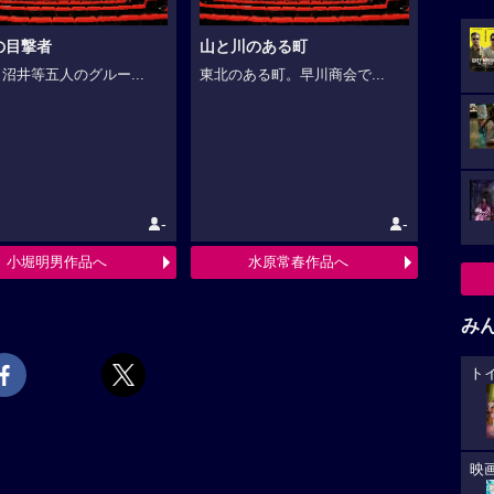
の目撃者
山と川のある町
沼井等五人のグルー...
東北のある町。早川商会で...
-
-
小堀明男作品へ
水原常春作品へ
み
ト
映