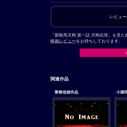
レビュー
「新鞍馬天狗 第一話 天狗出現」を見
映画レビュー
をお待ちしております。
関連作品
青柳信雄作品
小堀