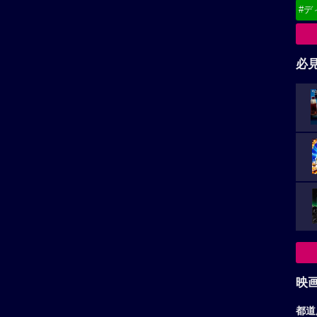
#デ
必
映
都道