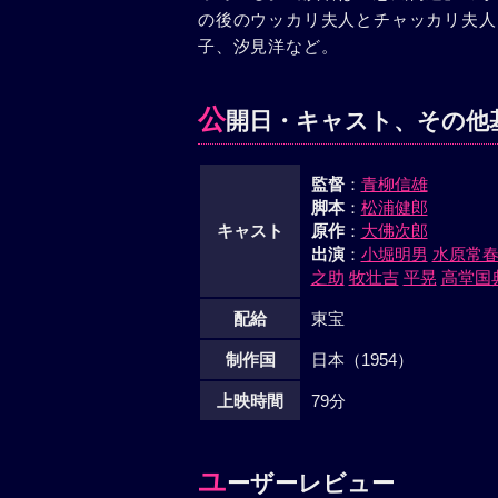
の後のウッカリ夫人とチャッカリ夫人
子、汐見洋など。
公
開日・キャスト、その他
監督
：
青柳信雄
脚本
：
松浦健郎
キャスト
原作
：
大佛次郎
出演
：
小堀明男
水原常
之助
牧壮吉
平晃
高堂国
配給
東宝
制作国
日本（1954）
上映時間
79分
ユ
ーザーレビュー