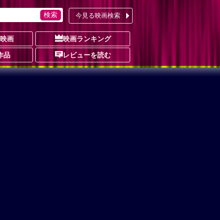
今見る映画検索
の映画
映画ランキング
作品
レビューを読む