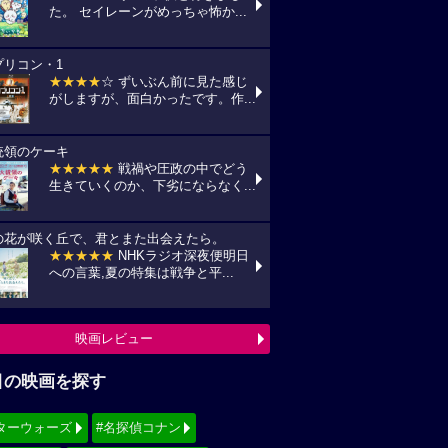
た。 セイレーンがめっちゃ怖か...
プリコン・1
★★★★
☆ ずいぶん前に見た感じ
がしますが、面白かったです。作...
統領のケーキ
★★★★★
戦禍や圧政の中でどう
生きていくのか、下劣にならなく...
の花が咲く丘で、君とまた出会えたら。
★★★★★
NHKラジオ深夜便明日
への言葉,夏の特集は戦争と平...
映画レビュー
目の映画を探す
ターウォーズ
#名探偵コナン