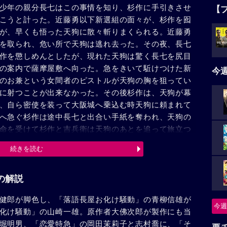
少年の親分長七はこの事情を知り、杉作に手引きさせ
【
こうと計った。近藤勇以下新選組の面々が、杉作を囮
が、早くも悟った天狗に散々斬りまくられる。近藤勇
を取られ、危い所で天狗は逃れ去った。その夜、長七
作を懲しめんとしたが、現れた天狗は驚く長七を尻目
の案内で薩摩屋敷へ向った。急をきいて駈けつけた新
今
のお兼という女間者のピストルが天狗の胸を狙ってい
に射つことが出来なかった。その後杉作は、天狗が幕
、自ら密使を装って大阪城へ乗込む時天狗に頼まれて
へ急ぐ杉作は途中長七と出合い手紙を奪われ、天狗の
命を受けて杉作と吉兵衛は天狗のあとを追って旅立つ
子奮迅の死闘も及ばず次第に危機に陥ってゆく。
続きを読む
の解説
健郎が脚色し、「落語長屋お化け騒動」の青柳信雄が
今週
化け騒動」の山崎一雄。原作者大佛次郎が製作にも当
堀明男、「恋愛特急」の岡田茉莉子と志村喬に、「そ