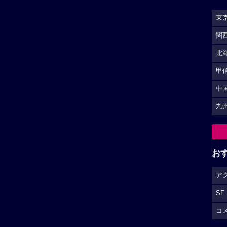
東
関
北
甲
中
九
お
ア
SF
コ