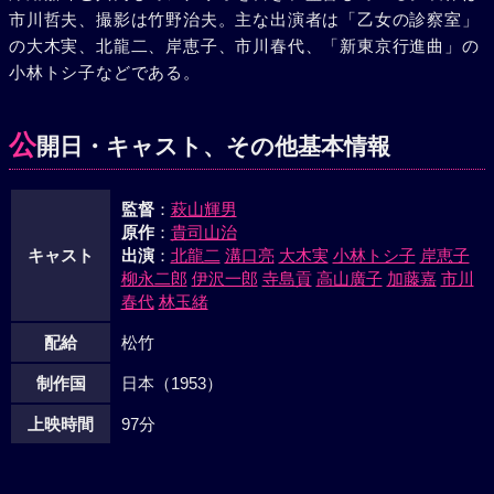
市川哲夫、撮影は竹野治夫。主な出演者は「乙女の診察室」
の大木実、北龍二、岸恵子、市川春代、「新東京行進曲」の
小林トシ子などである。
公
開日・キャスト、その他基本情報
監督
：
萩山輝男
原作
：
貴司山治
キャスト
出演
：
北龍二
溝口亮
大木実
小林トシ子
岸恵子
柳永二郎
伊沢一郎
寺島貢
高山廣子
加藤嘉
市川
春代
林玉緒
配給
松竹
制作国
日本（1953）
上映時間
97分