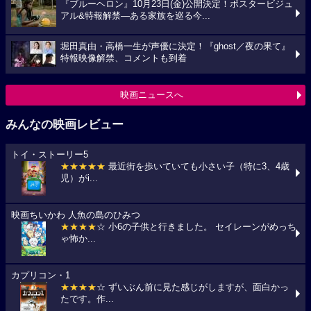
『ブルーヘロン』10月23日(金)公開決定！ポスタービジュ
アル&特報解禁―ある家族を巡る今...
堀田真由・高橋一生が声優に決定！『ghost／夜の果て』
特報映像解禁、コメントも到着
映画ニュースへ
みんなの映画レビュー
トイ・ストーリー5
★★★★★
最近街を歩いていても小さい子（特に3、4歳
児）がi...
映画ちいかわ 人魚の島のひみつ
★★★★
☆ 小6の子供と行きました。 セイレーンがめっち
ゃ怖か...
カプリコン・1
★★★★
☆ ずいぶん前に見た感じがしますが、面白かっ
たです。作...