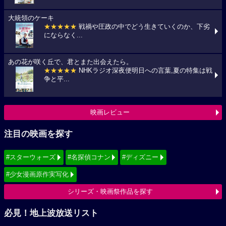
大統領のケーキ
★★★★★
戦禍や圧政の中でどう生きていくのか、下劣
にならなく...
あの花が咲く丘で、君とまた出会えたら。
★★★★★
NHKラジオ深夜便明日への言葉,夏の特集は戦
争と平...
映画レビュー
注目の映画を探す
#スターウォーズ
#名探偵コナン
#ディズニー
#少女漫画原作実写化
シリーズ・映画祭作品を探す
必見！地上波放送リスト