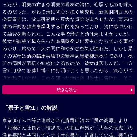
ったが、明夫の亡き今明夫の親友の清に、心騒ぐものを覚え
るのだった。かねて清に関心を抱く研究員、新興財閥西原の
令嬢景子は、父に研究所へ莫大な資金を出させたが、西原は
清の研究を独占事業化する目的を持っており、清に感づかれ
て融資を断られた。こんな事で景子と清は気まずかったが、
彼女が結核で母を失った為新薬発見に夢中になっている事が
わかり、始めて二人の間に和やかな空気が流れた。しかし景
子の実母は清の臨床実験中の精神病患者柳沢秋子であり、秋
子の病因が遺伝か結核によるものか、彼女は苦しんだ。一方
雪江は総てを藤川博士に打明けようと思いながら、決心がつ
きかねていたが、これを知った清は藤川博士に告げた。そこ
へ秋子危篤の報がきた。早速駈けつけた清と景子の手で、二
続きを読む
人が研究を重ねた新薬が注射されたが、秋子は景子の名を呼
びながら死んだ。しかし秋子は菌が脳を犯しているのであ
り、景子に悪遺伝がない事がわかった。折から坊やを連れて
「景子と雪江」の解説
手伝いにきた雪江を嬉しそうな顔で眺める藤川博士の顔を見
東京タイムス等に連載された貴司山治の「愛の高原」より
た雪江は、潔く清に「景子さんの所へ行って上げて。私はお
「お嬢さん社長と丁稚課長」の萩山輝男が「大学の龍虎」の
祖父さんと坊やを育てます」と云った。朝日の輝く高原で
津路嘉郎と共同してシナリオを書き、監督している。製作は
は、母を呼んで泣きながら歩く景子の後を、清は追った。