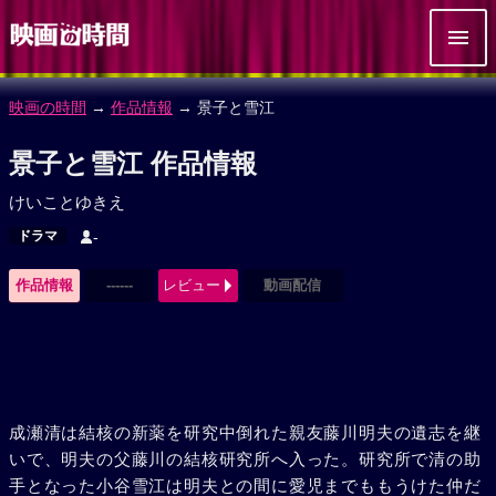
映画の時間
→
作品情報
→ 景子と雪江
景子と雪江 作品情報
けいことゆきえ
ドラマ
-
作品情報
------
レビュー
動画配信
成瀬清は結核の新薬を研究中倒れた親友藤川明夫の遺志を継
いで、明夫の父藤川の結核研究所へ入った。研究所で清の助
手となった小谷雪江は明夫との間に愛児までももうけた仲だ