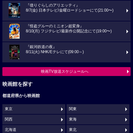
『借りぐらしのアリエッティ』
8/7(金) 日本テレビ/金曜ロードショーにて(21:00〜)
『怪盗グルーのミニオン超変身』
8/10(月) フジテレビ/最新作公開記念にて(19:00〜)
『銀河鉄道の夜』
8/11(火) NHK/Eテレにて(09:00～)
映画TV放送スケジュールへ
映画館を探す
都道府県から映画館
東京
関東
関西
東海
北海道
東北