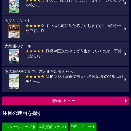
★★★★
☆ 小6の子供と行きました。 セイレーンがめっち
ゃ怖か...
カプリコン・1
★★★★
☆ ずいぶん前に見た感じがしますが、面白かっ
たです。作...
大統領のケーキ
★★★★★
戦禍や圧政の中でどう生きていくのか、下劣
にならなく...
あの花が咲く丘で、君とまた出会えたら。
★★★★★
NHKラジオ深夜便明日への言葉,夏の特集は戦
争と平...
映画レビュー
注目の映画を探す
#スターウォーズ
#名探偵コナン
#ディズニー