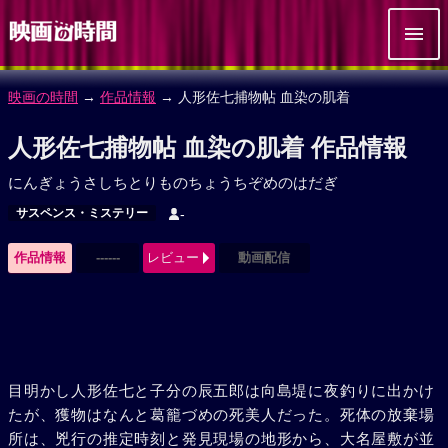
映画の時間
→
作品情報
→ 人形佐七捕物帖 血染の肌着
人形佐七捕物帖 血染の肌着 作品情報
にんぎょうさしちとりものちょうちぞめのはだぎ
サスペンス・ミステリー
-
作品情報
------
レビュー
動画配信
目明かし人形佐七と子分の辰五郎は向島堤に夜釣りに出かけ
たが、獲物はなんと葛籠づめの死美人だった。死体の放棄場
所は、兇行の推定時刻と発見現場の地形から、大名屋敷が並