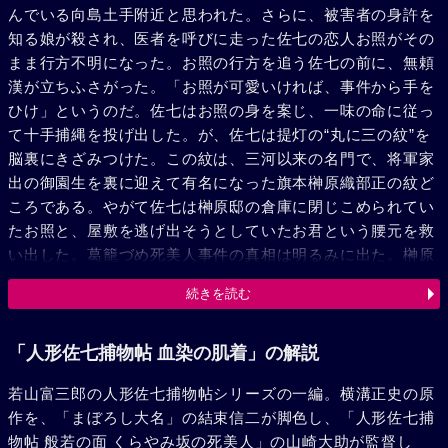
んでいる向島土手附近と思われた。さらに、被害者の身許を
知る娘が殺され、医者を呼びに走った佐七の恋人お照がその
まま行方不明になった。お照の行方を追う佐七の前に、無頼
漢が立ちふさがった。「お照が可愛いければ、事件から手を
ひけ」というのだ。佐七はお照の身を案じ、一味の命に従っ
て十手捕縄を投げ出した。が、佐七は提灯の“丸に三の紋”を
脳裏にきざみつけた。この紋は、三河以来の名門で、将軍家
出の御園生を裏に迎えて有名になった旗本榊原織部正の紋ど
ころである。やがて佐七は榊原邸の倉庫に閉じこめられてい
たお照と、屋敷を逃げ出そうとしていたお君という腰元を救
い出した。葛籠づめ死美人事件の真相は明るみに出た。榊原
邸を舞台にする、とある外国との麻薬密輸にからんだ、武家
続きを読む
奉公という名目でかり集めた娘たちの身にのびる、人身売買
事件であったのだ。事件の黒幕は、当主織部正の病弱をよい
ことに、御園生と通じ弁髪の唐人安保連とくんだ典医玄斎で
「人形佐七捕物帖 血染の肌着」の解説
あった。
若山富三郎の人形佐七捕物帖シリーズの一編。横溝正史の原
作を、「まぼろし大名」の結束信二が脚色し、「人形佐七捕
物帖 般若の面 くらやみ坂の死美人」の山崎大助が監督し