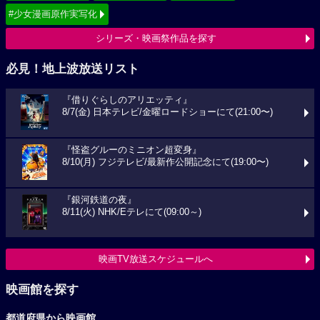
#少女漫画原作実写化
シリーズ・映画祭作品を探す
必見！地上波放送リスト
『借りぐらしのアリエッティ』
8/7(金) 日本テレビ/金曜ロードショーにて(21:00〜)
『怪盗グルーのミニオン超変身』
8/10(月) フジテレビ/最新作公開記念にて(19:00〜)
『銀河鉄道の夜』
8/11(火) NHK/Eテレにて(09:00～)
映画TV放送スケジュールへ
映画館を探す
都道府県から映画館