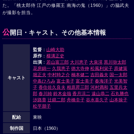
た。「桃太郎侍 江戸の修羅王 南海の鬼（1960）」の脇武夫
が撮影を担当。
公
開日・キャスト、その他基本情報
監督
：
山崎大助
原作
：
横溝正史
出演
：
若山富三郎
大川恵子
大泉滉
黒川弥太郎
花房錦一
久我恵子
徳大寺伸
松風利栄子
原健策
堀正夫
中村時之介
楠本健二
吉田義夫
国一太郎
キャスト
中条ひろみ
富士美子
富士美子
春海洋子
光美智
子
香住佐久良夫
相原昇三郎
河村満和
五里兵太
郎
春川純
鈴木金哉
香月涼二
遠山恭二
石丸勝也
汐路章
辻鏡二郎
舟橋圭子
谷水喜久子
山本操子
松平朋子
配給
東映
制作国
日本（1960）