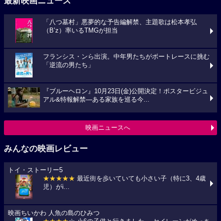
最新映画ニュース
「八つ墓村」悪夢的な予告編解禁、主題歌は松本孝弘
（B’z）率いるTMGが担当
フランシス・ンら出演。中年男たちがボートレースに挑む
「逆流の男たち」
『ブルーヘロン』10月23日(金)公開決定！ポスタービジュ
アル&特報解禁―ある家族を巡る今...
映画ニュースへ
みんなの映画レビュー
トイ・ストーリー5
★★★★★
最近街を歩いていても小さい子（特に3、4歳
児）がi...
映画ちいかわ 人魚の島のひみつ