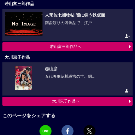
若山富三郎作品
人形佐七捕物帖 闇に笑う鉄仮面
南蛮渡りの装飾品で、江戸...
-
若山富三郎作品へ
大川恵子作品
恋山彦
五代将軍徳川綱吉の世。綱...
-
大川恵子作品へ
このページをシェアする