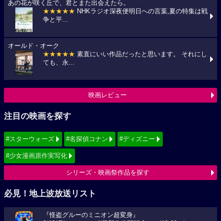
あの花が咲く丘で、君とまた出会えたら。
★★★★★
NHKラジオ深夜便明日への言葉,夏の特集は戦
争と平...
オールド・オーク
★★★★★
素直にいい作品だったと思います。 それにし
ても、永...
映画レビュー
注目の映画を探す
#スターウォーズ
#名探偵コナン
#ディズニー
#少女漫画原作実写化
シリーズ・映画祭作品を探す
必見！地上波放送リスト
『怪盗グルーのミニオン超変身』