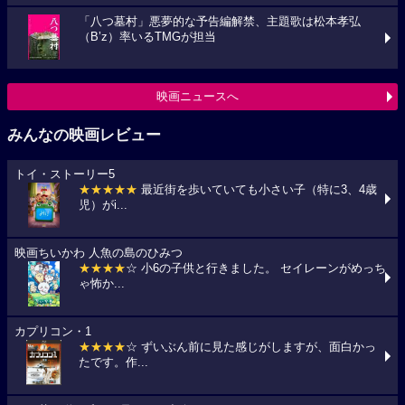
「八つ墓村」悪夢的な予告編解禁、主題歌は松本孝弘
（B’z）率いるTMGが担当
映画ニュースへ
みんなの映画レビュー
トイ・ストーリー5
★★★★★
最近街を歩いていても小さい子（特に3、4歳
児）がi...
映画ちいかわ 人魚の島のひみつ
★★★★
☆ 小6の子供と行きました。 セイレーンがめっち
ゃ怖か...
カプリコン・1
★★★★
☆ ずいぶん前に見た感じがしますが、面白かっ
たです。作...