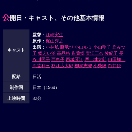
放火して心中に見せかけるというものだったが、ずっと阿久
根を洗っていた早崎の機転で篝に知らされた。やがて、阿久
公
開日・キャスト、その他基本情報
根と藤倉は篝と次郎のリンチに会い、警察に挙げられた。
監督
：
江崎実生
原作
：
梶山秀之
出演
：
小林旭
藤竜也
小山ルミ
小山明子
丘みつ
キャスト
子
郷えい治
高品格
崔蘭郷
青江三奈
牧紀子
長
谷川照子
西恵子
西城琴江
戸上城太郎
山田禅二
久遠利三
杉江広太郎
柳瀬志郎
小柴隆
白井鋭
配給
日活
制作国
日本（1969）
上映時間
82分