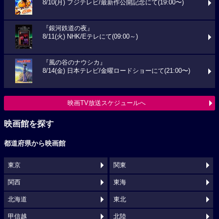
8/10(月) フジテレビ/最新作公開記念にて(19:00〜)
『銀河鉄道の夜』
8/11(火) NHK/Eテレにて(09:00～)
『風の谷のナウシカ』
8/14(金) 日本テレビ/金曜ロードショーにて(21:00〜)
映画TV放送スケジュールへ
映画館を探す
都道府県から映画館
東京
関東
関西
東海
北海道
東北
甲信越
北陸