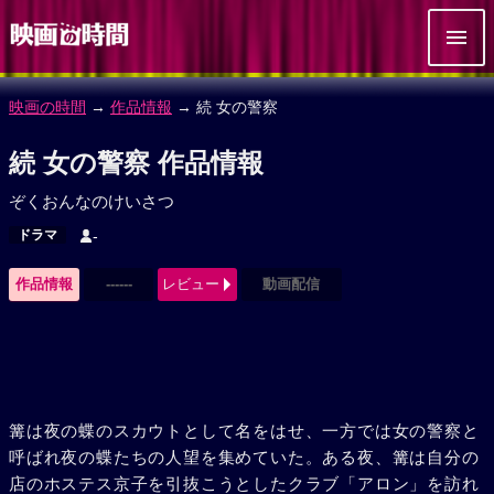
映画の時間
→
作品情報
→ 続 女の警察
続 女の警察 作品情報
ぞくおんなのけいさつ
ドラマ
-
作品情報
------
レビュー
動画配信
篝は夜の蝶のスカウトとして名をはせ、一方では女の警察と
呼ばれ夜の蝶たちの人望を集めていた。ある夜、篝は自分の
店のホステス京子を引抜こうとしたクラブ「アロン」を訪れ