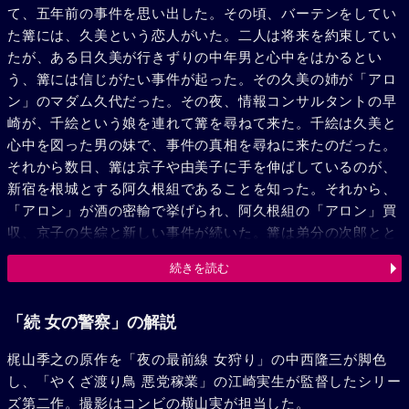
て、五年前の事件を思い出した。その頃、バーテンをしてい
た篝には、久美という恋人がいた。二人は将来を約束してい
たが、ある日久美が行きずりの中年男と心中をはかるとい
う、篝には信じがたい事件が起った。その久美の姉が「アロ
ン」のマダム久代だった。その夜、情報コンサルタントの早
崎が、千絵という娘を連れて篝を尋ねて来た。千絵は久美と
心中を図った男の妹で、事件の真相を尋ねに来たのだった。
それから数日、篝は京子や由美子に手を伸ばしているのが、
新宿を根城とする阿久根組であることを知った。それから、
「アロン」が酒の密輸で挙げられ、阿久根組の「アロン」買
収、京子の失綜と新しい事件が続いた。篝は弟分の次郎とと
もに今度の事件ばかりでなく、五年前の真相究明に乗出し
続きを読む
た。その頃、阿久根は悪徳弁護士藤倉をまじえ、篝たちの情
報収集活動を妨害し、引き抜きで集めた夜の女たちを、外国
に売りとばす算段をしていた。そんな折、韓国の実業家崔
「続 女の警察」の解説
が、久代をマダムに迎えて、クラブをオープンした。だが、
梶山季之の原作を「夜の最前線 女狩り」の中西隆三が脚色
藤倉の合法的ないやがらせは、お客を店に寄せつけなかっ
し、「やくざ渡り鳥 悪党稼業」の江崎実生が監督したシリー
た。そして悪辣な阿久根は、久美の心中事件のからくりを崔
ズ第二作。撮影はコンビの横山実が担当した。
父娘にも行なおうとしていた。それは注射で二人を眠らせ、