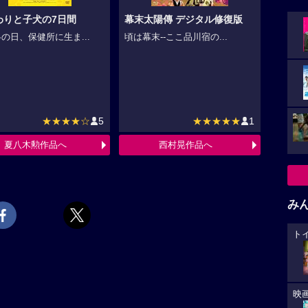
わりと子犬の7日間
幕末太陽傳 デジタル修復版
の日、保健所に生ま...
頃は幕末--ここ品川宿の...
★★★★☆
5
★★★★★
1
夏八木勲作品へ
西村晃作品へ
み
ト
映