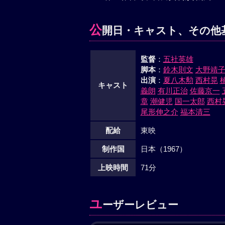
公
開日・キャスト、その他
監督
：
五社英雄
脚本
：
鈴木則文
大野靖
出演
：
夏八木勲
西村晃
キャスト
義朗
有川正治
佐藤京一
章
潮健児
国一太郎
西村
尾形伸之介
福本清三
配給
東映
制作国
日本（1967）
上映時間
71分
ユ
ーザーレビュー