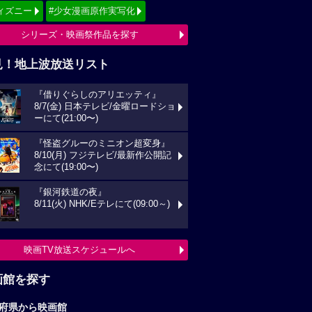
ィズニー
#少女漫画原作実写化
シリーズ・映画祭作品を探す
見！地上波放送リスト
『借りぐらしのアリエッティ』
8/7(金) 日本テレビ/金曜ロードショ
ーにて(21:00〜)
『怪盗グルーのミニオン超変身』
8/10(月) フジテレビ/最新作公開記
念にて(19:00〜)
『銀河鉄道の夜』
8/11(火) NHK/Eテレにて(09:00～)
映画TV放送スケジュールへ
画館を探す
府県から映画館