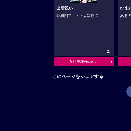
出所祝い
ひま
昭和四年、大正天皇崩御、...
ある冬
-
五社英雄作品へ
このページをシェアする