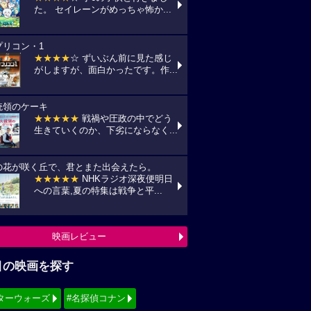
た。 セイレーンがめっちゃ怖か...
プリコン・1
★★★★
☆ ずいぶん前に見た感じ
がしますが、面白かったです。作...
統領のケーキ
★★★★★
戦禍や圧政の中でどう
生きていくのか、下劣にならなく...
の花が咲く丘で、君とまた出会えたら。
★★★★★
NHKラジオ深夜便明日
への言葉,夏の特集は戦争と平...
映画レビュー
目の映画を探す
ターウォーズ
#名探偵コナン