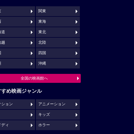
京
関東
西
東海
海道
東北
信越
北陸
国
四国
州
沖縄
全国の映画館へ
すすめ映画ジャンル
クション
アニメーション
キッズ
メディ
ホラー