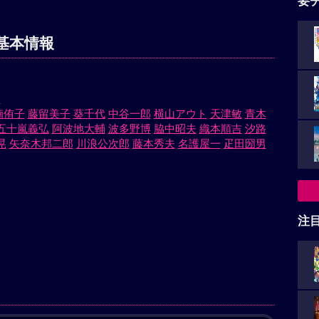
要
基本情報
子
楠侑子
藤留美子
葵千代
中谷一郎
横山アウト
天津敏
青木
五十嵐義弘
阿波地大輔
波多野博
脇中昭夫
織本順吉
汐路
晃
矢奈木邦二郎
川浪公次郎
藤本秀夫
名護屋一
疋田圀男
注