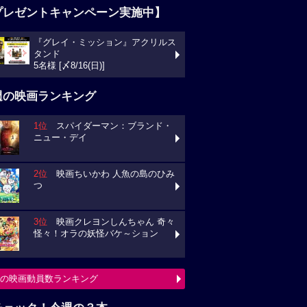
プレゼントキャンペーン実施中】
『グレイ・ミッション』アクリルス
タンド
5名様 [〆8/16(日)]
週の映画ランキング
1位
スパイダーマン：ブランド・
ニュー・デイ
2位
映画ちいかわ 人魚の島のひみ
つ
3位
映画クレヨンしんちゃん 奇々
怪々！オラの妖怪バケ～ション
の映画動員数ランキング