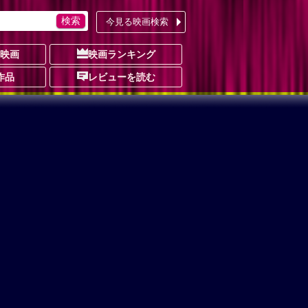
今見る映画検索
の映画
映画ランキング
作品
レビューを読む