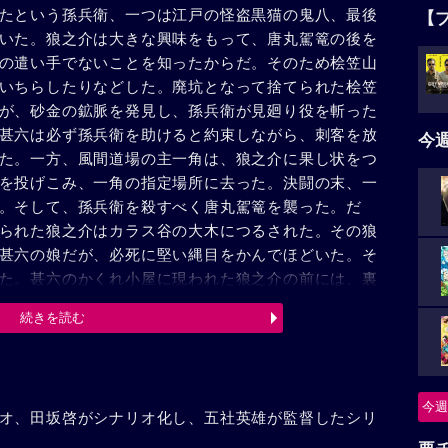
たという孫兵衛、一つは江戸の怪盗黒猫の鬼八、最後
【
いた。狼之介は大きな興味をもって、唐丸駕篭の後を
の遣い手でないことを知ったからだ。そのため桧笠山
いちらしたりなどした。廃坑となって捨てられた桧笠
が、砂金の鉱脈を発見し、孫兵衛が見廻り役を斬った
甚六は必ず孫兵衛を助けると約束しながら、刺客を放
今
た。一方、風間道場の主一角は、狼之介に果し状をつ
を投げこみ、一角の指定場所に去った。決闘の末、一
。そして、孫兵衛を殺すべく唐丸駕篭を襲った。だ
られた狼之介はカラス谷の大木につるされた。その狼
甚六の娘だが、必死に堅い縄目をかんでほどいた。そ
た。甚六のかくれ小屋に現われた狼之介の前には、裏
念に青白く燃えて、幽鬼のような孫兵衛の姿があっ
続きを読む
、甚六の息子一郎太、三郎太を斬り裂き、狼之介の制
狼之介は怒った。孫兵衛は狼之介によって倒された。
狼之介という無頼の浪人を主人公にして、赤裸々な人
。
今週
オ、田坂啓がシナリオ化し、五社英雄が監督したシリ