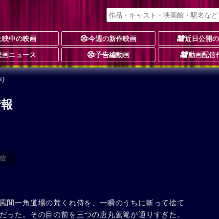
上映中の映画
今週の新作映画
近日公開
映画ニュース
予告編動画
動画配信
り
情報
信
風間一角道場の荒くれ侍を、一瞬のうちに斬って捨て
だった。その目の前を三つの唐丸駕篭が通りすぎた。