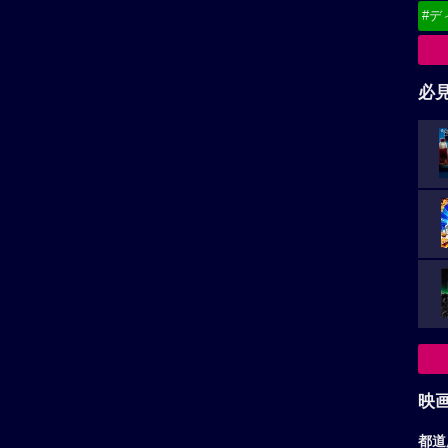
#デ
必
映
都道