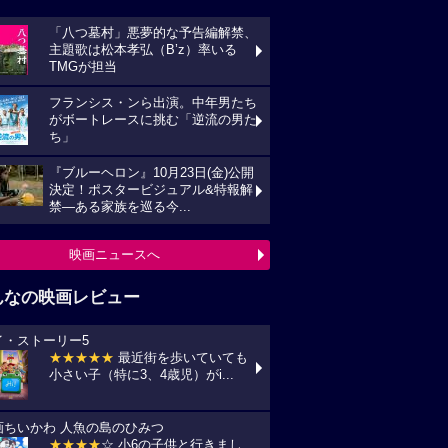
「八つ墓村」悪夢的な予告編解禁、
主題歌は松本孝弘（B’z）率いる
TMGが担当
フランシス・ンら出演。中年男たち
がボートレースに挑む「逆流の男た
ち」
『ブルーヘロン』10月23日(金)公開
決定！ポスタービジュアル&特報解
禁―ある家族を巡る今...
映画ニュースへ
んなの映画レビュー
イ・ストーリー5
★★★★★
最近街を歩いていても
小さい子（特に3、4歳児）がi...
画ちいかわ 人魚の島のひみつ
★★★★
☆ 小6の子供と行きまし