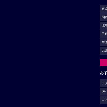
東
関
北
甲
中
九
お
ア
SF
コ