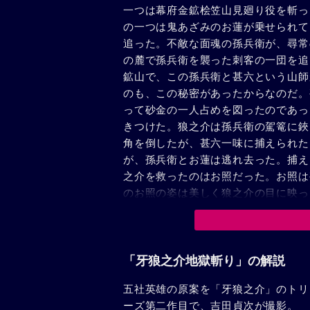
一つは幕府金鉱桧笠山見廻り役を斬っ
の一つは鬼あざみのお蓮が乗せられて
追った。不敵な面魂の孫兵衛が、尋常
の麓で孫兵衛を襲った刺客の一団を追
鉱山で、この孫兵衛と甚六という山師
のも、この秘密があったからなのだ。
って砂金の一人占めを図ったのであっ
きつけた。狼之介は孫兵衛の駕篭に鋏
角を倒したが、甚六一味に捕えられた
が、孫兵衛とお蓮は逃れ去った。捕え
之介を救ったのはお照だった。お照は
のお照の姿は美しく狼之介の目に映っ
切りへの復讐、黄金へのすさまじい執
た。甚六を斬り、その情婦お辰を斬り
止の声も耳になくお照までも斬った。
鉛色の空に影さす魔の山、桧笠山は、
「牙狼之介地獄斬り」の解説
間模様を血で描いてみせたのであった
五社英雄の原案を「牙狼之介」のトリ
ーズ第二作目で、吉田貞次が撮影。