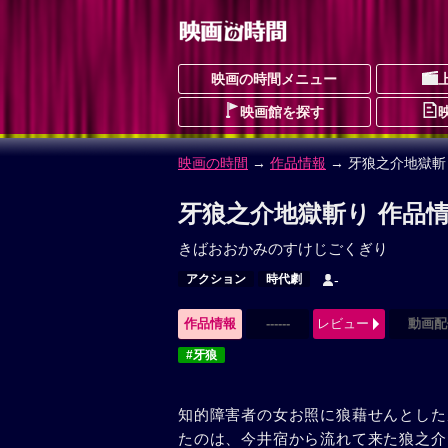
映画の時間メニュー
映画館を探す
映画の時間
→
作品情報
→ 牙狼之介地獄斬
牙狼之介地獄斬り 作品
きばおおかみのすけじごくぎり
アクション
時代劇
-
作品情報
------
レビュー
動画配
#牙狼
知的障害者の女お照に狼藉せんとした
たのは、今井宿から流れて来た狼之介