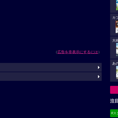
カ
大
（
広告を非表示にするには
）
あ
注
#ス