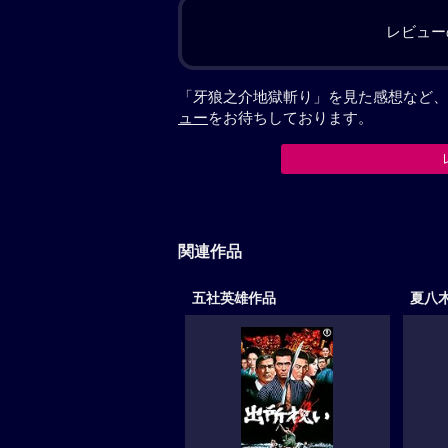
レビュー
「牙狼之介地獄斬り」を見た感想など、
ュー
をお待ちしております。
関連作品
五社英雄作品
夏八