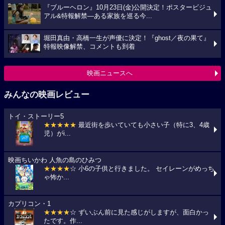
『ブルーヘロン』10月23日(金)公開決定！ポスタービジュ
アル&特報解禁―ある家族を巡る今...
堀田真由・高橋一生が声優に決定！『ghost／夜の果て』
特報映像解禁、コメントも到着
映画ニュースへ
みんなの映画レビュー
トイ・ストーリー5
★★★★★
最近街を歩いていても小さい子（特に3、4歳
児）がi...
映画ちいかわ 人魚の島のひみつ
★★★★
☆ 小6の子供と行きました。 セイレーンがめっち
ゃ怖か...
カプリコン・1
★★★★
☆ ずいぶん前に見た感じがしますが、面白かっ
たです。作...