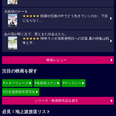
大統領のケーキ
★★★★★
戦禍や圧政の中でどう生きていくのか、下劣
にならなく...
あの花が咲く丘で、君とまた出会えたら。
★★★★★
NHKラジオ深夜便明日への言葉,夏の特集は戦
争と平...
映画レビュー
注目の映画を探す
#スターウォーズ
#名探偵コナン
#ディズニー
#少女漫画原作実写化
シリーズ・映画祭作品を探す
必見！地上波放送リスト