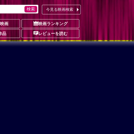
今見る映画検索
の映画
映画ランキング
作品
レビューを読む