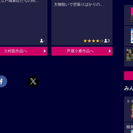
江戸城重臣たちの間...
大物狙いで空振りばかりの...
-
★★★★☆
3
大村崑作品へ
芦屋小雁作品へ
み
ト
映