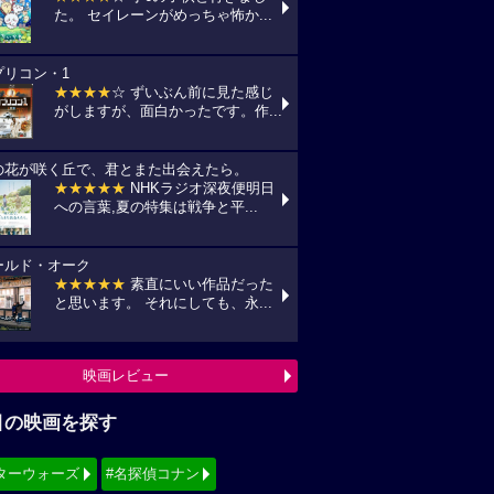
た。 セイレーンがめっちゃ怖か...
プリコン・1
★★★★
☆ ずいぶん前に見た感じ
がしますが、面白かったです。作...
の花が咲く丘で、君とまた出会えたら。
★★★★★
NHKラジオ深夜便明日
への言葉,夏の特集は戦争と平...
ールド・オーク
★★★★★
素直にいい作品だった
と思います。 それにしても、永...
映画レビュー
目の映画を探す
ターウォーズ
#名探偵コナン