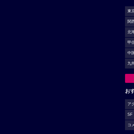
東
関
北
甲
中
九
お
ア
SF
コ