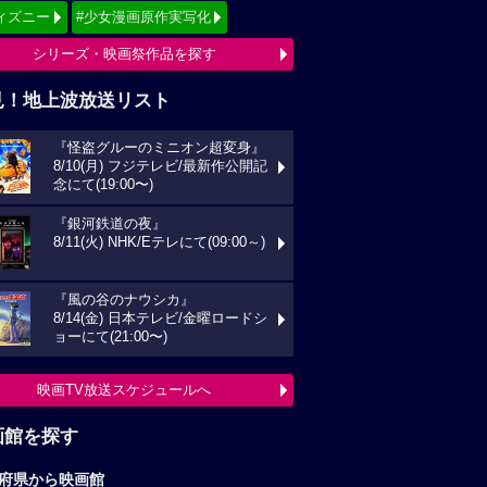
ィズニー
#少女漫画原作実写化
シリーズ・映画祭作品を探す
見！地上波放送リスト
『怪盗グルーのミニオン超変身』
8/10(月) フジテレビ/最新作公開記
念にて(19:00〜)
『銀河鉄道の夜』
8/11(火) NHK/Eテレにて(09:00～)
『風の谷のナウシカ』
8/14(金) 日本テレビ/金曜ロードシ
ョーにて(21:00〜)
映画TV放送スケジュールへ
画館を探す
府県から映画館