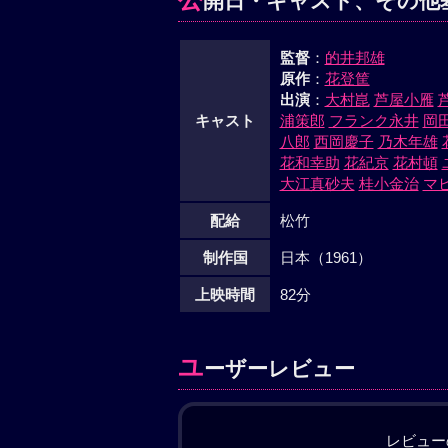
開日・キャスト、その他
監督
：
的井邦雄
原作
：
花登筐
出演
：
大村崑
芦屋小雁
キャスト
浦策郎
フランク永井
岡
八郎
西岡慶子
乃木年雄
花和幸助
花紀京
花村頓
大江真砂夫
桂小金治
マ
配給
松竹
制作国
日本（1961）
上映時間
82分
ユ
ーザーレビュー
レビュー