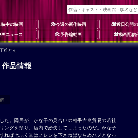
上映中の映画
今週の新作映画
近日公開
映画ニュース
予告編動画
動画配信
丁稚どん
 作品情報
信
した。隠居が、かな子の見合いの相手吉良貿易の若社
リングを預り、店内で紛失してしまったのだ。かな子
すれば七ふく堂はノレンを下さねばならぬハメとなっ