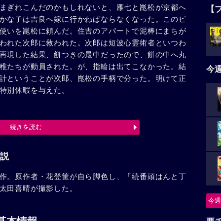
まぎれこんだのかもしれないと、雁七と崑松が京都へ
【
かな子は吉良へ嫁に行かねばならなくなった。このピ
使いを崑松に頼んだ。住吉のアパートで泥棒にまちが
われた次郎に救われた。次郎は短波心霊術者といつわ
再現した結果、餅つきの最中だったので、餅の中へ丸
稚たちが動員された。が、指輪は出てこなかった。結
今
計ということが次郎、崑松の手柄で分った。明けて正
特別休暇を与えた。
続きを読む
説
作。原作者・花登筐が自ら脚色し、「続番頭はんと丁
太田喜晴が撮影した。
今週