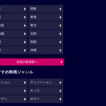
京
関東
西
東海
海道
東北
信越
北陸
国
四国
州
沖縄
全国の映画館へ
すすめ映画ジャンル
クション
アニメーション
キッズ
メディ
ホラー