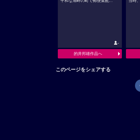
平和な湖畔の町で郵便集配...
当時、
-
的井邦雄作品へ
このページをシェアする