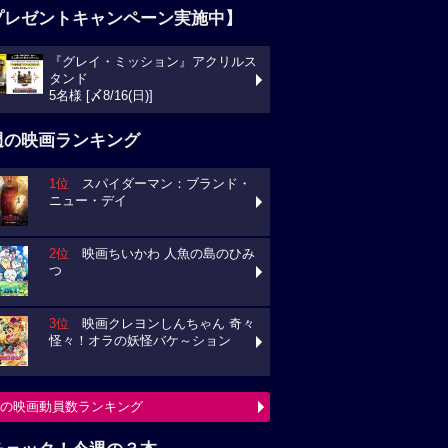
プレゼントキャンペーン実施中】
『グレイ・ミッション』アクリルス
タンド
5名様 [〆8/16(日)]
週の映画ランキング
1位
スパイダーマン：ブランド・
ニュー・デイ
2位
映画ちいかわ 人魚の島のひみ
つ
3位
映画クレヨンしんちゃん 奇々
怪々！オラの妖怪バケ～ション
の映画動員数ランキング