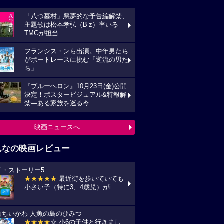
「八つ墓村」悪夢的な予告編解禁、
主題歌は松本孝弘（B’z）率いる
TMGが担当
フランシス・ンら出演。中年男たち
がボートレースに挑む「逆流の男た
ち」
『ブルーヘロン』10月23日(金)公開
決定！ポスタービジュアル&特報解
禁―ある家族を巡る今...
映画ニュースへ
んなの映画レビュー
イ・ストーリー5
★★★★★
最近街を歩いていても
小さい子（特に3、4歳児）がi...
画ちいかわ 人魚の島のひみつ
★★★★
☆ 小6の子供と行きまし