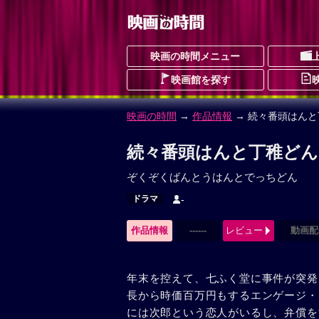
映画の時間メニュー
映画館を探す
映画の時間
→
作品情報
→ 続々番頭はんと
続々番頭はんと丁稚どん
ぞくぞくばんとうはんとでっちどん
ドラマ
-
作品情報
------
レビュー
動画配
年末を控えて、七ふく堂に事件が突発
長から時価百万円もするエンゲージ・
には次郎という恋人がいるし、弁償を