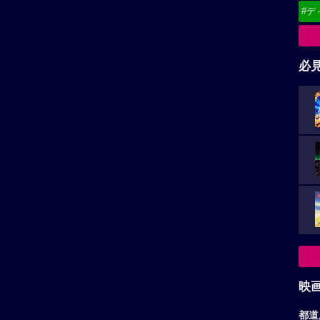
#デ
必
映
都道