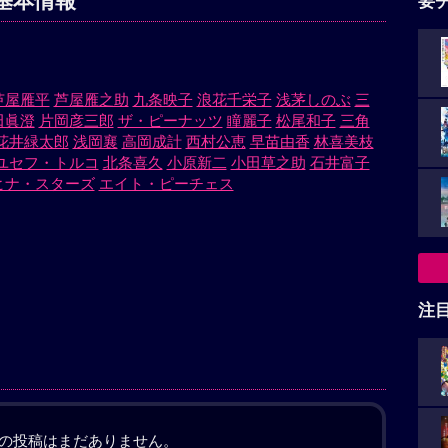
基本情報
要
芦屋雁平
芦屋雁之助
九条映子
浪花千栄子
浅茅しのぶ
三
田眞澄
片岡彦三郎
ザ・ピーナッツ
瞳麗子
松尾和子
三角
花井緑太郎
浅岡襄
高岡成計
西村公恵
早苗由香
林喜美枝
ユセフ・トルコ
北条喜久
小原新二
小田草之助
石井富子
ヒナ・スターズ
エイト・ピーチェス
注
の投稿はまだありません。