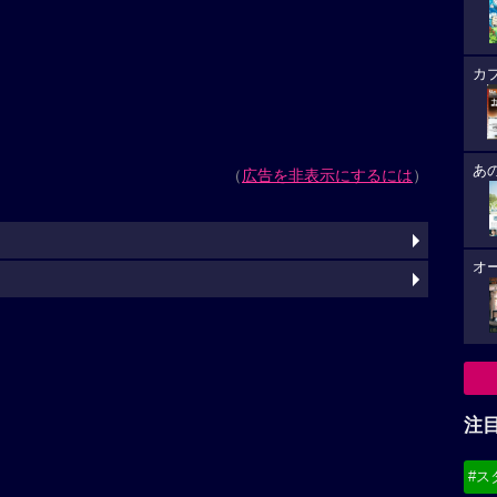
カ
あ
（
広告を非表示にするには
）
オ
注
#ス