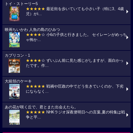
トイ・ストーリー5
★★★★★
最近街を歩いていても小さい子（特に3、4歳
児）がi...
映画ちいかわ 人魚の島のひみつ
★★★★
☆ 小6の子供と行きました。 セイレーンがめっち
ゃ怖か...
カプリコン・1
★★★★
☆ ずいぶん前に見た感じがしますが、面白かっ
たです。作...
大統領のケーキ
★★★★★
戦禍や圧政の中でどう生きていくのか、下劣
にならなく...
あの花が咲く丘で、君とまた出会えたら。
★★★★★
NHKラジオ深夜便明日への言葉,夏の特集は戦
争と平...