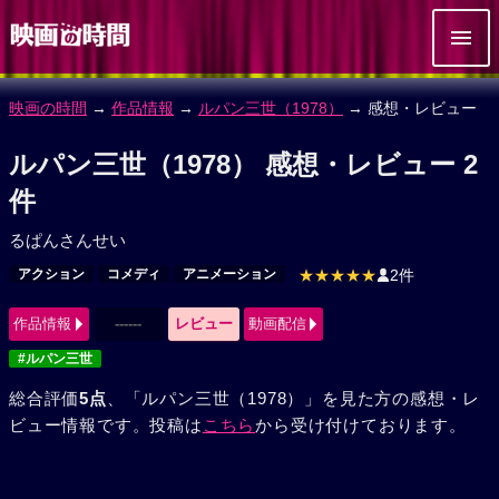
映画の時間
→
作品情報
→
ルパン三世（1978）
→ 感想・レビュー
ルパン三世（1978） 感想・レビュー 2
件
るぱんさんせい
アクション
コメディ
アニメーション
★★★★★
2件
作品情報
------
レビュー
動画配信
#ルパン三世
総合評価
5点
、「ルパン三世（1978）」を見た方の感想・レ
ビュー情報です。投稿は
こちら
から受け付けております。