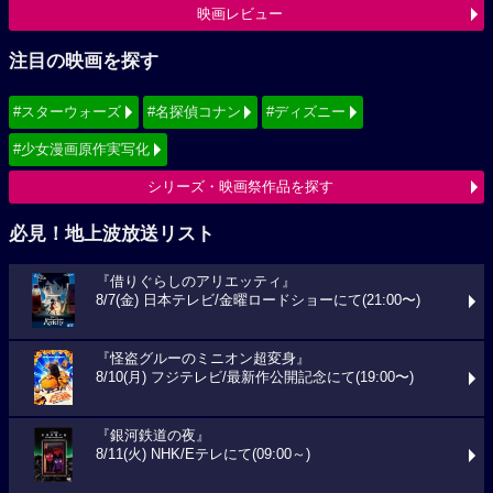
映画レビュー
注目の映画を探す
#スターウォーズ
#名探偵コナン
#ディズニー
#少女漫画原作実写化
シリーズ・映画祭作品を探す
必見！地上波放送リスト
『借りぐらしのアリエッティ』
8/7(金) 日本テレビ/金曜ロードショーにて(21:00〜)
『怪盗グルーのミニオン超変身』
8/10(月) フジテレビ/最新作公開記念にて(19:00〜)
『銀河鉄道の夜』
8/11(火) NHK/Eテレにて(09:00～)