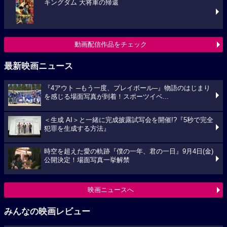
キングダム 大将軍の帰還
動画配信作品をチェック
最新映画ニュース
『4アウト ─もう一度、プレイボール─』物語のはじまり
を感じる場面写真が到着！スポーツイベ...
＜生成 AI＞と一緒に完成披露試写会を開催!?『5秒で完全
犯罪を生成する方法』
時空を超えた愛の軌跡『僕の一年、君の一日』9月4日(金)
公開決定！場面写真一挙解禁
映画ニュースへ
みんなの映画レビュー