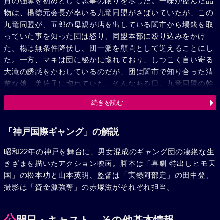
質の強奪を初めとして悪事の限りを尽した。一味が盗んだ品
物は、楊徳元会長が率いる九竜同盟がさばいていたが、この
九竜同盟が、五郎の母親が店を出している闇市から場銭を取
っていた事を知った団は怒り、同盟本部に殴り込みをかけ
た。楊は無条件降伏し、団一派を顧問として迎えることにし
た。一方、マキは団に秘かに惚れており、しつこく言い寄る
大滝の誘惑をかわしているのだが、団は闇市で知り合った清
楚な娘、美佐子に惚れていた。そんなある日、九竜同盟の幹
部・洪哲文が、最近勢力を増して来た外国人同盟に連れ去ら
続きを読む
れたため、団は、武力で洪を救出した。外国人同盟の朴林成
と団はこの一件以来、激しく対立することになった。両者の
抗争は日増しにエスカレートし、ついに大滝は朴を暗殺、居
「神戸国際ギャング」の解説
合せた一般人も殺害した。さしもの団も大滝の凶暴さに反
昭和22年の神戸を舞台に、男女混成のギャング団の凄絶な生
発、二人の間には険悪な空気が流れた。数日後、突然、団は
きざまを描いたアクション映画。脚本は「喜劇 特出しヒモ天
朴殺しの容疑で逮捕された。仲間をかばって単独犯行を主張
国」の松本功と山本英明、監督は「実録阿部定」の田中登、
した彼は、18年の刑を宣告され、加古川刑務所に入所した。
撮影は「資金源強奪」の赤塚滋がそれぞれ担当。
それから半年後。朴殺しを密告したのは大滝である、という
中島の伝言を団に伝えるために警察病院に入院したポチと、
仮病を装い病院へ移された団が脱走した。マキと五郎の協力
公
開日・キャスト、その他基本情報