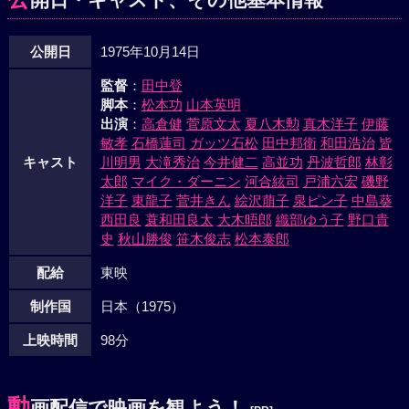
で、二人は美佐子の家に隠れたが、美佐子が警察に密告、ポ
チが撃たれて死んだ。包囲陣を突破した団は大滝を追跡し始
公開日
1975年10月14日
めた。しかし、団を密告したのは大滝ではなく保だったが、
今となっては大滝の覚悟はできていた。その大滝は悪徳MP
監督
：
田中登
と刑事と組んで摩耶埠頭でダイヤ強奪計画の片捧をかついで
脚本
：
松本功
山本英明
いた。この情報をキャッチした団たちは埠頭を急襲、凄まじ
出演
：
高倉健
菅原文太
夏八木勲
真木洋子
伊藤
い銃撃戦がくり展げられた。丸山、ノウガキたちが次々と死
敏孝
石橋蓮司
ガッツ石松
田中邦衛
和田浩治
皆
んだ。やがて倉庫の中で対決した団と大滝は狂ったように撃
キャスト
川明男
大滝秀治
今井健二
高並功
丹波哲郎
林彰
太郎
マイク・ダーニン
河合絃司
戸浦六宏
磯野
ち合い、大滝の最後を見届けた団も、マキの胸の中で死ん
洋子
東龍子
菅井きん
絵沢萠子
泉ピン子
中島葵
だ。涙にくれるマキは、団を抱え、ガソリン鑵をめがけて発
西田良
蓑和田良太
大木晤郎
織部ゆう子
野口貴
砲した。倉庫へ突入寸前の包囲陣の目の前が、轟音ととも
史
秋山勝俊
笹木俊志
松本泰郎
に、炎上した。ギャング団の凄まじい生きざまを象徴するか
のように……。
配給
東映
制作国
日本（1975）
上映時間
98分
動
画配信で映画を観よう！