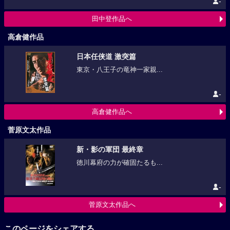
-
田中登作品へ
高倉健作品
日本任侠道 激突篇
東京・八王子の竜神一家親...
-
高倉健作品へ
菅原文太作品
新・影の軍団 最終章
徳川幕府の力が確固たるも...
-
菅原文太作品へ
このページをシェアする