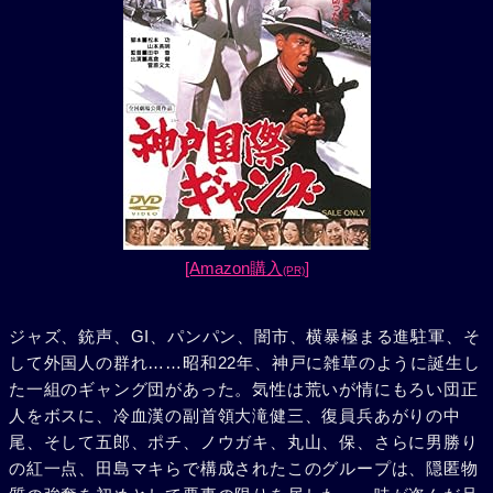
[Amazon購入
]
(PR)
ジャズ、銃声、GI、パンパン、闇市、横暴極まる進駐軍、そ
して外国人の群れ……昭和22年、神戸に雑草のように誕生し
た一組のギャング団があった。気性は荒いが情にもろい団正
人をボスに、冷血漢の副首領大滝健三、復員兵あがりの中
尾、そして五郎、ポチ、ノウガキ、丸山、保、さらに男勝り
の紅一点、田島マキらで構成されたこのグループは、隠匿物