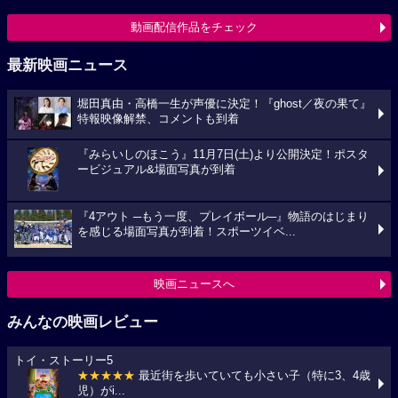
動画配信作品をチェック
最新映画ニュース
堀田真由・高橋一生が声優に決定！『ghost／夜の果て』
特報映像解禁、コメントも到着
『みらいしのほこう』11月7日(土)より公開決定！ポスタ
ービジュアル&場面写真が到着
『4アウト ─もう一度、プレイボール─』物語のはじまり
を感じる場面写真が到着！スポーツイベ...
映画ニュースへ
みんなの映画レビュー
トイ・ストーリー5
★★★★★
最近街を歩いていても小さい子（特に3、4歳
児）がi...