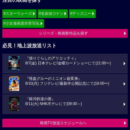
注目の映画を探す
#スターウォーズ
#名探偵コナン
#ディズニー
#少女漫画原作実写化
シリーズ・映画祭作品を探す
必見！地上波放送リスト
『借りぐらしのアリエッティ』
8/7(金) 日本テレビ/金曜ロードショーにて(21:00〜)
『怪盗グルーのミニオン超変身』
8/10(月) フジテレビ/最新作公開記念にて(19:00〜)
『銀河鉄道の夜』
8/11(火) NHK/Eテレにて(09:00～)
映画TV放送スケジュールへ