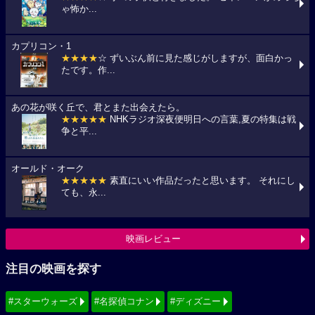
ゃ怖か...
カプリコン・1
★★★★
☆ ずいぶん前に見た感じがしますが、面白かっ
たです。作...
あの花が咲く丘で、君とまた出会えたら。
★★★★★
NHKラジオ深夜便明日への言葉,夏の特集は戦
争と平...
オールド・オーク
★★★★★
素直にいい作品だったと思います。 それにし
ても、永...
映画レビュー
注目の映画を探す
#スターウォーズ
#名探偵コナン
#ディズニー