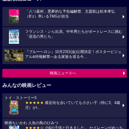
「八つ墓村」悪夢的な予告編解禁、主題歌は松本孝弘
（B’z）率いるTMGが担当
フランシス・ンら出演。中年男たちがボートレースに挑む
「逆流の男たち」
『ブルーヘロン』10月23日(金)公開決定！ポスタービジュ
アル&特報解禁―ある家族を巡る今...
映画ニュースへ
みんなの映画レビュー
トイ・ストーリー5
★★★★★
最近街を歩いていても小さい子（特に3、4歳
児）がi...
映画ちいかわ 人魚の島のひみつ
★★★★
☆ 小6の子供と行きました。 セイレーンがめっち