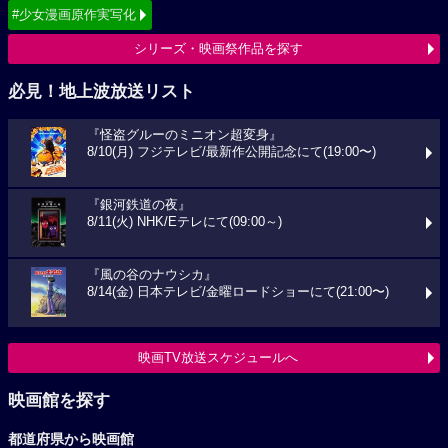
#少女漫画原作実写化
シリーズ・映画祭作品を探す
必見！地上波放送リスト
『怪盗グルーのミニオン超変身』
8/10(月) フジテレビ/最新作公開記念にて(19:00〜)
『銀河鉄道の夜』
8/11(火) NHK/Eテレにて(09:00～)
『風の谷のナウシカ』
8/14(金) 日本テレビ/金曜ロードショーにて(21:00〜)
映画TV放送スケジュールへ
映画館を探す
都道府県から映画館