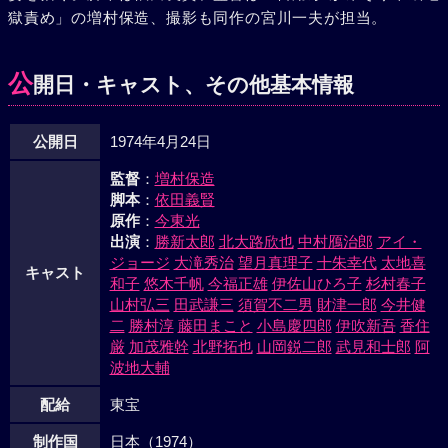
獄責め」の増村保造、撮影も同作の宮川一夫が担当。
った。今は重病人の長五郎に替って、松島一帯を縄張りとし
て預ってくれ、というのだ。早速、二人は長五郎の子分を引
き連れて、密淫売の源八の所に乗り込んだ。実は、長政の元
公
開日・キャスト、その他基本情報
締は密かに、カポネの親分に朝吉一家をやっつけるように頼
んでいたのだった。元締の思惑にもかかわらず、朝吉、貞は
公開日
1974年4月24日
源八を半殺しにしてしまった。そこに、朝吉の両親から電報
が来た。召集令状が来たので、立派に勤めを果たし、凱旋し
監督
：
増村保造
たら勘当を許す、というのである。朝吉は、貞に足を洗って
脚本
：
依田義賢
正業につけ、と言い残して出征して行った。列車に乗車した
原作
：
今東光
朝吉を見送っていた貞が、カポネの刺客に刺された。「兄貴
出演
：
勝新太郎
北大路欣也
中村鴈治郎
アイ・
が見えなくなるまで」と貞は笑いながら手を振った。やが
ジョージ
大滝秀治
望月真理子
十朱幸代
太地喜
キャスト
和子
悠木千帆
今福正雄
伊佐山ひろ子
杉村春子
て、列車がトンネルに消えた時、貞は鮮血に染まって横たわ
山村弘三
田武謙三
須賀不二男
財津一郎
今井健
った。それは「兄貴！」と呼んだようでもあった……。
二
勝村淳
藤田まこと
小島慶四郎
伊吹新吾
香住
厳
加茂雅幹
北野拓也
山岡鋭二郎
武見和士郎
阿
波地大輔
配給
東宝
制作国
日本（1974）