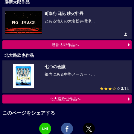
勝新太郎作品
町奉行日記 鉄火牡丹
とある地方の大名松井摂津...
-
勝新太郎作品へ
北大路欣也作品
七つの会議
都内にある中堅メーカー・...
★★★☆
☆
14
北大路欣也作品へ
このページをシェアする