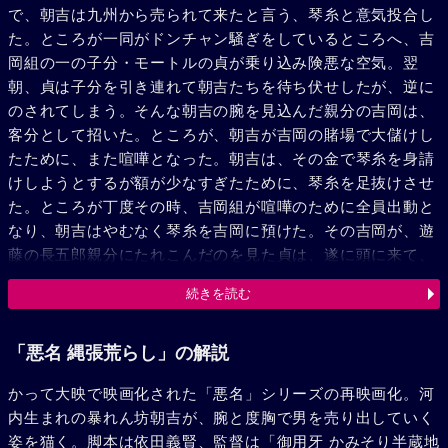
で、朝吉は九州から売られて来たと言う、琴糸と意気投合し
た。ところが一同がドンチャン騒ぎをしているところへ、吉
岡組の一の子分・モートルの貞が乗り込み険悪な空気。翌
朝、貞は子分を引き連れて朝吉たちを待ち伏せしたが、逆に
のされてしまう。そんな朝吉の腕を見込んだ親分の吉岡は、
客分として招いた。ところが、朝吉が吉岡の賭場で大儲けし
たために、また喧嘩となった。朝吉は、その金で琴糸を身請
けしようとするが額が少なすぎたために、琴糸を足抜けさせ
た。ところが丁度その時、吉岡組が喧嘩のために全員出動と
なり、朝吉はやむなく琴糸を吉岡に預けた。その吉岡が、遊
藤の長五郎親分にたれこんだのを見た貞は、遂に頭に来て、
受けた盃を返上し、隣家のお絹とお照を連れ出した。そして
続きを読む
朝吉と貞は兄弟固めの盃を交わした。その頃、落ち目の吉岡
組に長五郎一家が乗り込んだ。そこに朝吉と貞が戻って来
て、二人がかりで長五郎を痛めつけ琴糸の居所を聞き出し
「悪名 縄張荒らし」の解説
た。瀬戸内海の島に売られていた琴糸を助け出した朝吉だ
かって大映で映画化された「悪名」シリーズの再映画化。河
が、長五郎の差し金で、この島のボス、シルクハットの親分
内生まれの暴れん坊朝吉が、腕と度胸で男を売り出していく
に掴まった。この場は、海の女王こと麻生イト親分に助けら
姿を猫く。脚本は依田義賢、監督は「御用牙 かみそり半蔵地
れた。数日後、長政の元締から、朝吉、貞に呼び出しがかか