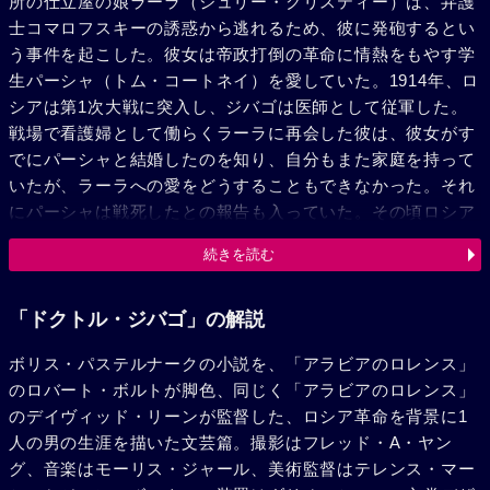
所の仕立屋の娘ラーラ（ジュリー・クリスティー）は、弁護
士コマロフスキーの誘惑から逃れるため、彼に発砲するとい
う事件を起こした。彼女は帝政打倒の革命に情熱をもやす学
生パーシャ（トム・コートネイ）を愛していた。1914年、ロ
シアは第1次大戦に突入し、ジバゴは医師として従軍した。
戦場で看護婦として働らくラーラに再会した彼は、彼女がす
でにパーシャと結婚したのを知り、自分もまた家庭を持って
いたが、ラーラへの愛をどうすることもできなかった。それ
にパーシャは戦死したとの報告も入っていた。その頃ロシア
は内戦が激しくなり、ジバゴはモスクワの家族のもとへ帰っ
続きを読む
た革命軍の手に帰したモスクワは、飢えと物資の不足にあえ
いでいた。ジバゴが革命軍のリーダーで、義兄のエフグラフ
（アレック・ギネス）に初めて会ったのはその頃だった。義
「ドクトル・ジバゴ」の解説
兄の勧めもあって、田舎で休養することにした彼は、旅の途
ボリス・パステルナークの小説を、「アラビアのロレンス」
中で白軍のスパイと間違えられ、赤軍の将校に尋問された。
のロバート・ボルトが脚色、同じく「アラビアのロレンス」
この将校は、戦死と報じられていたパーシャだった。彼は変
のデイヴィッド・リーンが監督した、ロシア革命を背景に1
わりはて、今や革命への狂信以外、何もない男になってい
人の男の生涯を描いた文芸篇。撮影はフレッド・A・ヤン
た。ラーラとの愛も再燃した田舎での生活、ジバゴにとって
グ、音楽はモーリス・ジャール、美術監督はテレンス・マー
は幸せの日が続いたが、ある日突然、彼はパルチザンの1隊