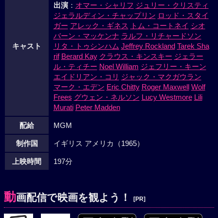
出演
：
オマー・シャリフ
ジュリー・クリスティ
ジェラルディン・チャップリン
ロッド・スタイ
ガー
アレック・ギネス
トム・コートネイ
シオ
バーン・マッケンナ
ラルフ・リチャードソン
キャスト
リタ・トゥシンハム
Jeffrey Rockland
Tarek Sha
rif
Berard Kay
クラウス・キンスキー
ジェラー
ル・ティチー
Noel William
ジェフリー・キーン
エイドリアン・コリ
ジャック・マクガウラン
マーク・エデン
Eric Chitty
Roger Maxwell
Wolf
Frees
グウェン・ネルソン
Lucy Westmore
Lili
Murati
Peter Madden
配給
MGM
制作国
イギリス アメリカ（1965）
上映時間
197分
動
画配信で映画を観よう！
[PR]