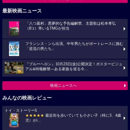
最新映画ニュース
「八つ墓村」悪夢的な予告編解禁、主題歌は松本孝弘
（B’z）率いるTMGが担当
フランシス・ンら出演。中年男たちがボートレースに挑む
「逆流の男たち」
『ブルーヘロン』10月23日(金)公開決定！ポスタービジュ
アル&特報解禁―ある家族を巡る今...
映画ニュースへ
みんなの映画レビュー
トイ・ストーリー5
★★★★★
最近街を歩いていても小さい子（特に3、4歳
児）がi...