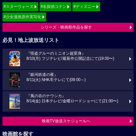
#スターウォーズ
#名探偵コナン
#ディズニー
#少女漫画原作実写化
シリーズ・映画祭作品を探す
必見！地上波放送リスト
『怪盗グルーのミニオン超変身』
8/10(月) フジテレビ/最新作公開記念にて(19:00〜)
『銀河鉄道の夜』
8/11(火) NHK/Eテレにて(09:00～)
『風の谷のナウシカ』
8/14(金) 日本テレビ/金曜ロードショーにて(21:00〜)
映画TV放送スケジュールへ
映画館を探す