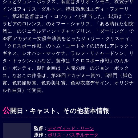
シュとジョン・ボックス、装置はダリオ・シモニ、衣裳デザ
にとらえられた。妻に2人目の子供が生まれると知り、ラー
インはフィリス・ダルトン、特殊効果はエディ・フォーリ
ラと別れる決心をした直後のことだ。しかし彼は脱走し、ラ
ー、第2班監督はロイ・ロソッティが担当した。出演は「ア
ーラのもとに帰ったが、2人の関係を知った妻が、子供をつ
ラビアのロレンス」のオマー・シャリフ、「ある晴れた朝突
れて、パリに亡命したと告げられた。今や亡命者の夫となっ
然に」のジェラルディン・チャップリン、「ダーリング」で
たジバゴと、すでに追放の身となっていたパーシャの妻ラー
38回アカデミー女優主演賞をとったジュリー・クリスティ、
ラの前に、コマロフスキーが現れた。彼は2人に危険がせま
「クロスボー作戦」のトム・コートネイのほかにアレック・
っていると再三話し、ついに身重のラーラをつれて極東に去
ギネス、シオバン・マッケナ、ラルフ・リチャードソン、リ
った。8年後、ジバゴはモスクワの市街電車の中でラーラを
タ・トゥシンハムなど。製作は「クロスボー作戦」のカル
見かけ必死に追ったが、かねてわずらっていた心臓発作で倒
ロ・ポンティ、製作企画は「人間の絆」のジョン・ボック
れ亡くなる。何年か過ぎた。エフグラフはダムの建築現場で
ス。なおこの作品は、第38回アカデミー賞の、5部門（脚色
働く若い娘（リタ・トゥシンハム）に出会った。彼女は、ジ
賞、色彩撮影賞、色彩美術賞、色彩衣裳デザイン、オリジナ
バゴとラーラの間にできた私生児だ。彼は両親のことを話し
ル作曲賞）で受賞。
てきかせ、ジバゴの詩集を贈りこう言った。「彼の仕事は党
には容れられなかったが、詩を愛する人は彼を忘れない。彼
ほど詩を愛した者はいなかった」と。
公
開日・キャスト、その他基本情報
監督
：
デイヴィッド・リーン
原作
：
ボリス・パステルナーク