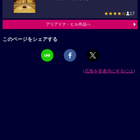
★★★★☆
17
アリアドナ・ヒル作品へ
このページをシェアする
（
広告を非表示にするには
）