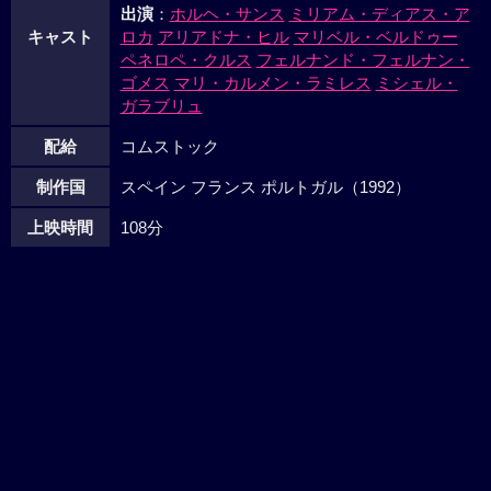
出演
：
ホルヘ・サンス
ミリアム・ディアス・ア
キャスト
ロカ
アリアドナ・ヒル
マリベル・ベルドゥー
ペネロペ・クルス
フェルナンド・フェルナン・
ゴメス
マリ・カルメン・ラミレス
ミシェル・
ガラブリュ
配給
コムストック
制作国
スペイン フランス ポルトガル（1992）
上映時間
108分