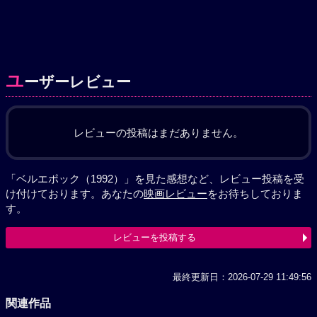
ユ
ーザーレビュー
レビューの投稿はまだありません。
「ベルエポック（1992）」を見た感想など、レビュー投稿を受
け付けております。あなたの
映画レビュー
をお待ちしておりま
す。
レビューを投稿する
最終更新日：2026-07-29 11:49:56
関連作品