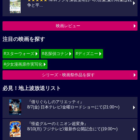
★★★★★
NHKラジオ深夜便明日への言葉,夏の特集は戦
争と平...
映画レビュー
注目の映画を探す
#スターウォーズ
#名探偵コナン
#ディズニー
#少女漫画原作実写化
シリーズ・映画祭作品を探す
必見！地上波放送リスト
『借りぐらしのアリエッティ』
8/7(金) 日本テレビ/金曜ロードショーにて(21:00〜)
『怪盗グルーのミニオン超変身』
8/10(月) フジテレビ/最新作公開記念にて(19:00〜)