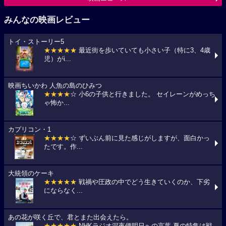
みんなの映画レビュー
トイ・ストーリー5
★★★★★
最近街を歩いていても小さい子（特に3、4歳
児）がi...
映画ちいかわ 人魚の島のひみつ
★★★★
☆ 小6の子供と行きました。 セイレーンがめっち
ゃ怖か...
カプリコン・1
★★★★
☆ ずいぶん前に見た感じがしますが、面白かっ
たです。作...
大統領のケーキ
★★★★★
戦禍や圧政の中でどう生きていくのか、下劣
にならなく...
あの花が咲く丘で、君とまた出会えたら。