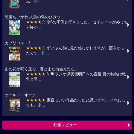
児）がi...
映画ちいかわ 人魚の島のひみつ
★★★★
☆ 小6の子供と行きました。 セイレーンがめっち
ゃ怖か...
カプリコン・1
★★★★
☆ ずいぶん前に見た感じがしますが、面白かっ
たです。作...
あの花が咲く丘で、君とまた出会えたら。
★★★★★
NHKラジオ深夜便明日への言葉,夏の特集は戦
争と平...
オールド・オーク
★★★★★
素直にいい作品だったと思います。 それにし
ても、永...
映画レビュー