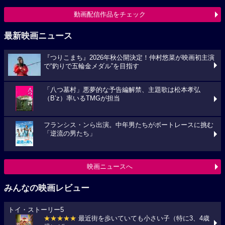
動画配信作品をチェック
最新映画ニュース
『つりこまち』2026年秋公開決定！仲村悠菜が映画初主演
で“釣りで五輪金メダル”を目指す
「八つ墓村」悪夢的な予告編解禁、主題歌は松本孝弘
（B’z）率いるTMGが担当
フランシス・ンら出演。中年男たちがボートレースに挑む
「逆流の男たち」
映画ニュースへ
みんなの映画レビュー
トイ・ストーリー5
★★★★★
最近街を歩いていても小さい子（特に3、4歳