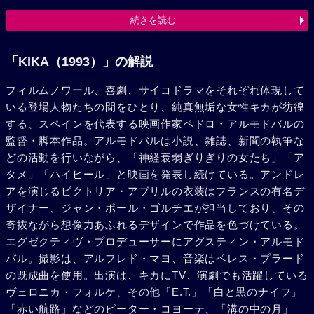
話題にしていたポルノ男優で強姦魔のポール（サンティア
続きを読む
ゴ・ラフスティシア）が姉であるフアナに会いに来て、キカ
をレイプしてしまう。アンドレアは、それをスクープし、倒
錯的な性嗜好のラモンまで遠くからその現場を見ていたこと
「KIKA（1993）」の解説
を知ったキカは、悲しみに暮れ彼の元を去る。その事件をき
フィルムノワール、喜劇、サイコドラマをそれぞれ体現して
っかけに殺人者としてのニコラスの姿が浮き彫りにされてい
いる登場人物たちの間をひとり、純真無垢な女性キカが彷徨
く。アンドレアは必死で真実を言わせようとニコラスと血み
する、スペインを代表する映画作家ペドロ・アルモドバルの
どろの戦いになり、結局2人とも息絶えてしまう。キカはし
監督・脚本作品。アルモドバルは小説、雑誌、新聞の執筆な
かしそうしたドラマに動揺はみせながらも、ラモンからも遠
どの活動を行いながら、「神経衰弱ぎりぎりの女たち」「ア
ざかり、新しい人生に向けて歩んでいく。
タメ」「ハイヒール」と映画を発表し続けている。アンドレ
アを演じるビクトリア・アブリルの衣装はフランスの有名デ
ザイナー、ジャン・ポール・ゴルチエが担当しており、その
奇抜ながら想像力あふれるデザインで作品を色づけている。
エグゼクティヴ・プロデューサーにアグスティン・アルモド
バル。撮影は、アルフレド・マヨ、音楽はペレス・プラード
の既成曲を使用。出演は、キカにTV、演劇でも活躍している
ヴェロニカ・フォルケ、その他「E.T.」「白と黒のナイフ」
「赤い航路」などのピーター・コヨーテ、「溝の中の月」