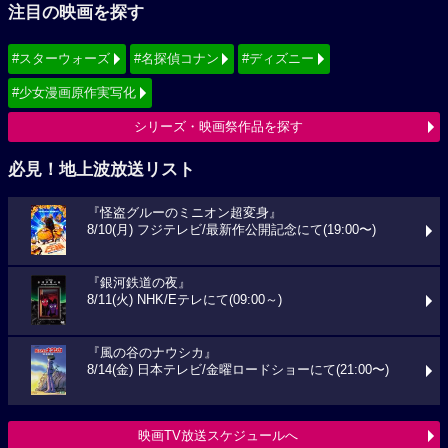
注目の映画を探す
#スターウォーズ
#名探偵コナン
#ディズニー
#少女漫画原作実写化
シリーズ・映画祭作品を探す
必見！地上波放送リスト
『怪盗グルーのミニオン超変身』
8/10(月) フジテレビ/最新作公開記念にて(19:00〜)
『銀河鉄道の夜』
8/11(火) NHK/Eテレにて(09:00～)
『風の谷のナウシカ』
8/14(金) 日本テレビ/金曜ロードショーにて(21:00〜)
映画TV放送スケジュールへ