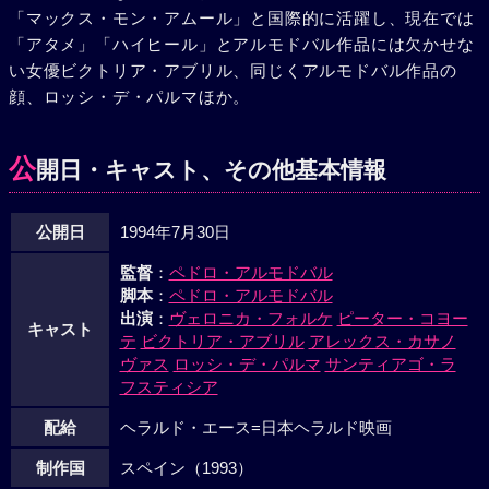
「マックス・モン・アムール」と国際的に活躍し、現在では
「アタメ」「ハイヒール」とアルモドバル作品には欠かせな
い女優ビクトリア・アブリル、同じくアルモドバル作品の
顔、ロッシ・デ・パルマほか。
公
開日・キャスト、その他基本情報
公開日
1994年7月30日
監督
：
ペドロ・アルモドバル
脚本
：
ペドロ・アルモドバル
出演
：
ヴェロニカ・フォルケ
ピーター・コヨー
キャスト
テ
ビクトリア・アブリル
アレックス・カサノ
ヴァス
ロッシ・デ・パルマ
サンティアゴ・ラ
フスティシア
配給
ヘラルド・エース=日本ヘラルド映画
制作国
スペイン（1993）