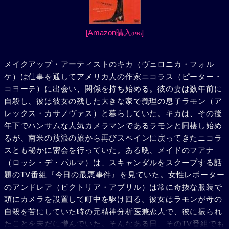
[Amazon購入
]
(PR)
メイクアップ・アーティストのキカ（ヴェロニカ・フォル
ケ）は仕事を通してアメリカ人の作家ニコラス（ピーター・
コヨーテ）に出会い、関係を持ち始める。彼の妻は数年前に
自殺し、彼は彼女の残した大きな家で義理の息子ラモン（ア
レックス・カサノヴァス）と暮らしていた。キカは、その後
年下でハンサムな人気カメラマンであるラモンと同棲し始め
るが、南米の放浪の旅から再びスペインに戻ってきたニコラ
スとも秘かに密会を行っていた。ある晩、メイドのフアナ
（ロッシ・デ・パルマ）は、スキャンダルをスクープする話
題のTV番組『今日の最悪事件』を見ていた。女性レポーター
のアンドレア（ビクトリア・アブリル）は常に奇抜な服装で
頭にカメラを設置して町中を駆け回る。彼女はラモンが母の
自殺を苦にしていた時の元精神分析医兼恋人で、彼に振られ
たことを未だに憎んでいた。そんなある日、そのTV番組でも