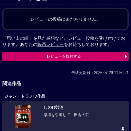
レビューの投稿はまだありません。
「思い出の瞳」を見た感想など、レビュー投稿を受け付けてお
ります。あなたの
映画レビュー
をお待ちしております。
レビューを投稿する
最終更新日：2026-07-29 11:50:21
関連作品
ジャン・ドラノワ作品
しのび泣き
楽壇を引退して、田舎の荘...
-