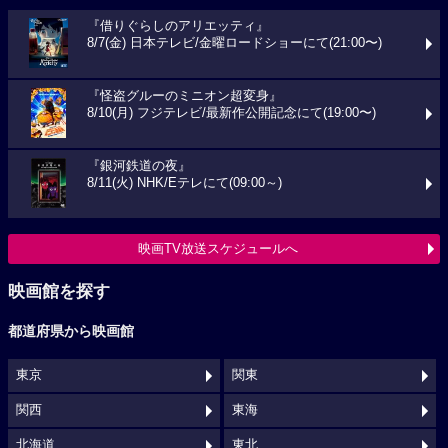
『借りぐらしのアリエッティ』
8/7(金) 日本テレビ/金曜ロードショーにて(21:00〜)
『怪盗グルーのミニオン超変身』
8/10(月) フジテレビ/最新作公開記念にて(19:00〜)
『銀河鉄道の夜』
8/11(火) NHK/Eテレにて(09:00～)
映画TV放送スケジュールへ
映画館を探す
都道府県から映画館
東京
関東
関西
東海
北海道
東北