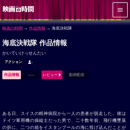
映画の時間
→
作品情報
→ 海底決戦隊
海底決戦隊 作品情報
かいていけっせんたい
アクション
-
作品情報
------
レビュー
動画配信
ある日、スイスの精神病院から一人の患者が脱走した。彼は
ドイツ軍用機の操縦士だった男で、二十数年前、飛行機墜落
の折に、二つの箱をイスタンブールの海に投げ込んだことが