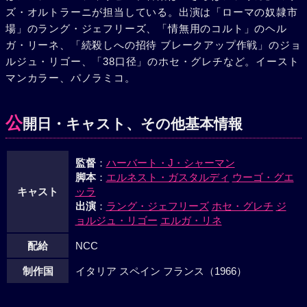
ズ・オルトラーニが担当している。出演は「ローマの奴隷市
ャング一味を殺してしまった。酸素ボンベを持っていたカー
場」のラング・ジェフリーズ、「情無用のコルト」のヘル
トは、かねて目をつけていたホーファの秘書リンをともなっ
ガ・リーネ、「続殺しへの招待 ブレークアップ作戦」のジョ
て、かろうじて逃げ出したのだった。
ルジュ・リゴー、「38口径」のホセ・グレチなど。イースト
マンカラー、パノラミコ。
公
開日・キャスト、その他基本情報
監督
：
ハーバート・J・シャーマン
脚本
：
エルネスト・ガスタルディ
ウーゴ・グエ
キャスト
ッラ
出演
：
ラング・ジェフリーズ
ホセ・グレチ
ジ
ョルジュ・リゴー
エルガ・リネ
配給
NCC
制作国
イタリア スペイン フランス（1966）