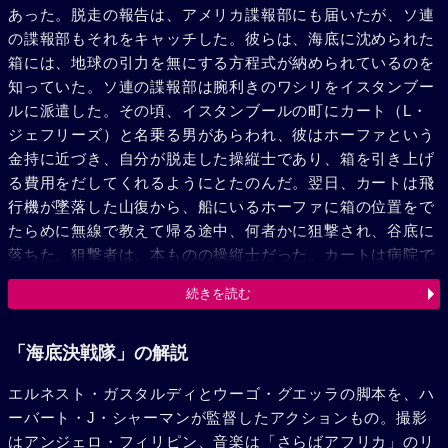
あった。脱走の報告は、アメリカ諜報部にも届いたが、ソ連
の諜報部もそれをキャッチした。彼らは、海底に沈められた
箱には、地球の引力を無にする方程式が納められているのを
知っていた。ソ連の諜報部は腕利きのワシリをイスタンブー
ルに派遣した。その頃、イスタンブールの町にカート（L・
ジェフリーズ）と名乗る男があらわれ、彼はホーファという
金持に近づき、自分が脱走した操縦士であり、箱を引き上げ
る費用をだしてくれるようにとたのんだ。翌日、カートは飛
行機が墜落した山復から、船にいるホーファに箱の位置をで
たらめに無線で教えて帰る途中、何者かに狙撃され、谷底に
落ちた。狙撃者は、本ものの操縦士だった。カートは病院で
操縦士と会い、病気を治してやるといって箱の秘密をききだ
続きを読む
したのだった。谷底へ落ちたものの、カートは死ななかっ
た。カートの前には箱を手に入れようとする相手が多勢あら
われた。そこでカートはニセの箱を用意したりしたが、それ
「海底決戦隊」の解説
も見破られてしまった。カートは潜水し、本物の箱を回収し
エルネスト・ガスタルディとウーゴ・グエッラの脚本を、ハ
ようとしたが、箱はギャング団によって奪い去られ、その後
ーバート・J・シャーマンが監督したアクションもの。撮影
を追ったカートも海底の基地に拉致された。だが、箱の中に
はアンジェロ・フィリピン、音楽は「さらばアフリカ」のリ
は、方程式などはなく、中からは有毒ガスがたちのぼり、ギ