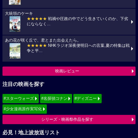
大統領のケーキ
★★★★★
戦禍や圧政の中でどう生きていくのか、下劣
にならなく...
あの花が咲く丘で、君とまた出会えたら。
★★★★★
NHKラジオ深夜便明日への言葉,夏の特集は戦
争と平...
映画レビュー
注目の映画を探す
#スターウォーズ
#名探偵コナン
#ディズニー
#少女漫画原作実写化
シリーズ・映画祭作品を探す
必見！地上波放送リスト