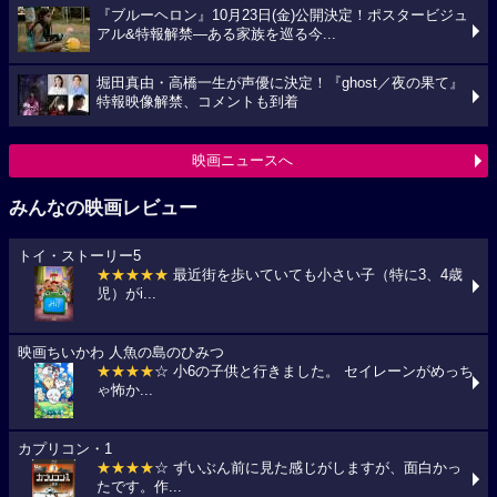
『ブルーヘロン』10月23日(金)公開決定！ポスタービジュ
アル&特報解禁―ある家族を巡る今...
堀田真由・高橋一生が声優に決定！『ghost／夜の果て』
特報映像解禁、コメントも到着
映画ニュースへ
みんなの映画レビュー
トイ・ストーリー5
★★★★★
最近街を歩いていても小さい子（特に3、4歳
児）がi...
映画ちいかわ 人魚の島のひみつ
★★★★
☆ 小6の子供と行きました。 セイレーンがめっち
ゃ怖か...
カプリコン・1
★★★★
☆ ずいぶん前に見た感じがしますが、面白かっ
たです。作...