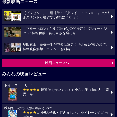
最新映画ニュース
【プレゼント】一蓮托生！『グレイ・ミッション』アクリ
ルスタンドが抽選で5名様に当たる！
『ブルーヘロン』10月23日(金)公開決定！ポスタービジュ
アル&特報解禁―ある家族を巡る今...
堀田真由・高橋一生が声優に決定！『ghost／夜の果て』
特報映像解禁、コメントも到着
映画ニュースへ
みんなの映画レビュー
トイ・ストーリー5
★★★★★
最近街を歩いていても小さい子（特に3、4歳
児）がi...
映画ちいかわ 人魚の島のひみつ
★★★★
☆ 小6の子供と行きました。 セイレーンがめっち
ゃ怖か...