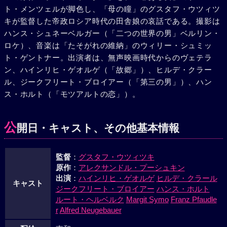
ト・メンツェルが脚色し、「母の瞳」のグスタフ・ウツィツ
は知らず、父は涙して娘の出世をよろこんだが、事情を知ら
キが監督した帝政ロシア時代の田舎娘の哀話である。撮影は
ぬミッチャは、式を真にうけてドゥーニャから去って行っ
ハンス・シュネーベルガー（「二つの世界の男」ベルリン・
た。父を送りかえした彼女は、最愛のミッチャを失って生き
ロケ）、音楽は「たそがれの維納」のウィリー・シュミッ
るすべとてない、彼女は自殺した。--それから十数年、今で
ト・ゲントナー。出演者は、無声映画時代からのヴェテラ
は立派な士官となつたミッチャは、すでにミンスキーから真
ン、ハインリヒ・ゲオルゲ（「故郷」）、ヒルデ・クラー
相をきいていたが、たまたま通りすがった宿駅場で、娘の幸
ル、ジークフリート・ブロイアー（「第三の男」）、ハン
福を信じこんでいる老父の姿を見た。
ス・ホルト（「モツアルトの恋」）。
公
開日・キャスト、その他基本情報
監督
：
グスタフ・ウツィツキ
原作
：
アレクサンドル・プーシュキン
出演
：
ハインリヒ・ゲオルゲ
ヒルデ・クラール
キャスト
ジークフリート・ブロイアー
ハンス・ホルト
ルート・ヘルベルク
Margit Symo
Franz Pfaudle
r
Alfred Neugebauer