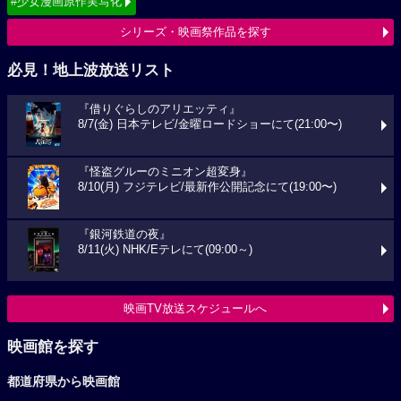
#少女漫画原作実写化
シリーズ・映画祭作品を探す
必見！地上波放送リスト
『借りぐらしのアリエッティ』
8/7(金) 日本テレビ/金曜ロードショーにて(21:00〜)
『怪盗グルーのミニオン超変身』
8/10(月) フジテレビ/最新作公開記念にて(19:00〜)
『銀河鉄道の夜』
8/11(火) NHK/Eテレにて(09:00～)
映画TV放送スケジュールへ
映画館を探す
都道府県から映画館