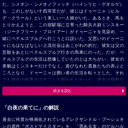
た。シメオン・シメオノフィッチ（ハインリヒ・ゲオルゲ）
も、このしがない十四等官だが、彼にはドゥーニャ（ヒル
デ・クラール）という美しい一人娘がいた。あるとき、馬を
とりかえようと、この宿駅場に立寄った騎兵大尉ミンスキー
（ジークフリート・ブロイアー）がドゥーニャを見染め、一
緒にペテルスブルグへ行こうと口説いた。父思いのドゥーニ
ャにもはなばなしい上流社会はあこがれの的だ。彼女は父の
悲観をあとにペテルスブルグ行きの馬車にのった。だが、ペ
テルスブルグの生活は想像していたのとは大ちがい、彼女の
美貌はミンスキーだけでなく、遊びなれた貴族たちの弄ぶと
ころとなり、ドゥーニャは囲い者の生活を転々とした。それ
でも彼女の純真さはすこしも損われなかった。彼女は純朴な
見習士官ミッチャ（ハンス・ホルト）に真の恋をおぼえ、今
続きを読む
までの生活から足を洗った。幸福そうなドゥーニャの手紙を
みて、父は思いきってペテルスブルグへ出てきたが、豪華な
邸と思いのほか、彼女の住む寒々としたアパートを見て、失
「白夜の果てに」の解説
望のあまりわめき散らした。階段の下でこれをきいたドゥー
過去に何度か映画化されているアレクサンドル・プーシュキ
ニャは、こっそり引返してミンスキーを訪れ、父を喜ばせる
ンの原作『ポストマイスター』を、「罪ある女」のゲルハル
ために偽りの結婚式をしてくれと頼んだ。その当日、偽りと