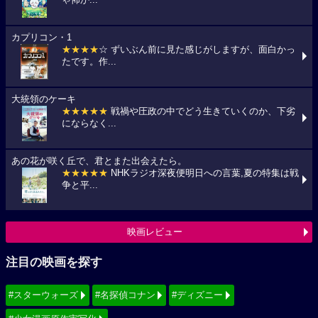
カプリコン・1
★★★★
☆ ずいぶん前に見た感じがしますが、面白かっ
たです。作...
大統領のケーキ
★★★★★
戦禍や圧政の中でどう生きていくのか、下劣
にならなく...
あの花が咲く丘で、君とまた出会えたら。
★★★★★
NHKラジオ深夜便明日への言葉,夏の特集は戦
争と平...
映画レビュー
注目の映画を探す
#スターウォーズ
#名探偵コナン
#ディズニー