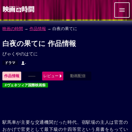
映画の時間
→
作品情報
→ 白夜の果てに
白夜の果てに 作品情報
びゃくやのはてに
ドラマ
-
作品情報
------
レビュー
動画配信
#ヴェネツィア国際映画祭
駅馬車が主要な交通機関だった時代、宿駅場の主人は官営の
おかげで官吏として最下級の十四等官という肩書をもってい