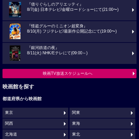
『借りぐらしのアリエッティ』
8/7(金) 日本テレビ/金曜ロードショーにて(21:00〜)
『怪盗グルーのミニオン超変身』
8/10(月) フジテレビ/最新作公開記念にて(19:00〜)
『銀河鉄道の夜』
8/11(火) NHK/Eテレにて(09:00～)
映画TV放送スケジュールへ
映画館を探す
都道府県から映画館
東京
関東
関西
東海
北海道
東北