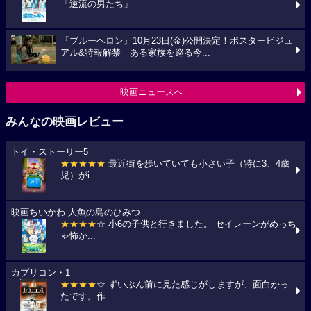
「逆流の男たち」
『ブルーヘロン』10月23日(金)公開決定！ポスタービジュ
アル&特報解禁―ある家族を巡る今...
映画ニュースへ
みんなの映画レビュー
トイ・ストーリー5
★★★★★
最近街を歩いていても小さい子（特に3、4歳
児）がi...
映画ちいかわ 人魚の島のひみつ
★★★★
☆ 小6の子供と行きました。 セイレーンがめっち
ゃ怖か...
カプリコン・1
★★★★
☆ ずいぶん前に見た感じがしますが、面白かっ
たです。作...