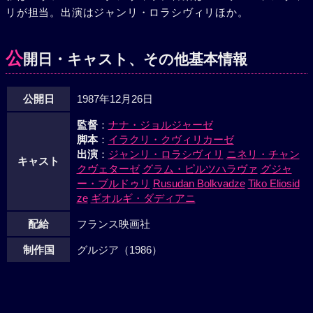
リが担当。出演はジャンリ・ロラシヴィリほか。
走る。翌朝、全てを許す覚悟で電柱に来たネストルは、銃弾
に倒れた。そして、クリストファーも。5年後、アンナは、2
人を撃った銃で、ラヴェンティを撃った。
公
開日・キャスト、その他基本情報
公開日
1987年12月26日
監督
：
ナナ・ジョルジャーゼ
脚本
：
イラクリ・クヴィリカーゼ
出演
：
ジャンリ・ロラシヴィリ
ニネリ・チャン
キャスト
クヴェターゼ
グラム・ピルツハラヴァ
グジャ
ー・ブルドゥリ
Rusudan Bolkvadze
Tiko Eliosid
ze
ギオルギ・ダディアニ
配給
フランス映画社
制作国
グルジア（1986）