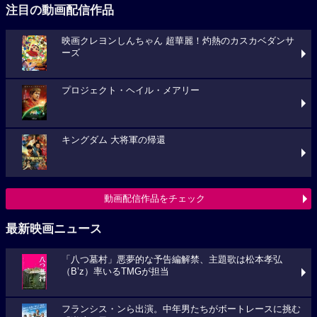
注目の動画配信作品
映画クレヨンしんちゃん 超華麗！灼熱のカスカベダンサ
ーズ
プロジェクト・ヘイル・メアリー
キングダム 大将軍の帰還
動画配信作品をチェック
最新映画ニュース
「八つ墓村」悪夢的な予告編解禁、主題歌は松本孝弘
（B’z）率いるTMGが担当
フランシス・ンら出演。中年男たちがボートレースに挑む