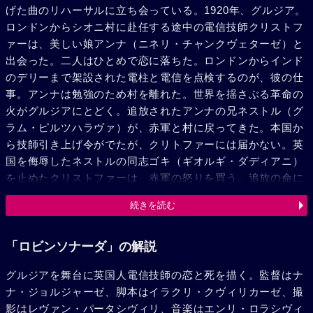
げた曲のリハーサルに立ち会っている。1920年、グルジア。
ロンドンからシオニ村に赴任する途中の電信技師クリストフ
ァーは、美しい娘アンナ（ニネリ・チャンクヴェターゼ）と
出会った。二人はひとめで恋に落ちた。ロンドンからインド
のデリーまで架設された電柱と電信を点検するのが、彼の仕
事。アンナは勉強のため村を離れた。世界を揺さぶる革命の
火がグルジアにとどく。追放されたアンナの兄ネストル（グ
ラム・ピルツハラヴァ）が、赤軍と村に戻ってきた。本国か
ら技師引き上げ令がでたが、クリトファーには届かない。英
国を侮辱したネストルの同志ゴキ（ギオルギ・ダディアニ）
を止めたクリストファーは、赤軍の怒りを買う。追放の命に
従わず、クリストファーは電柱に立てこもった。通信条約に
続きを読む
より、電柱の3メートル範囲は英国領なのだ。クリストファ
ーはロバに乗り、地に足をつけず村に入る。ネストルは彼の
ユーモアに心を動かす。ロビンソン・クルーソーさながら、
「ロビンソナーダ」の解説
クリストファーは孤独の生活を始めた。ネストルの幼なじみ
グルジアを舞台に英国人電信技師の恋と死を描く。監督はナ
で大地主ラヴレンティ（グジャー・ブルドゥリ）は、クリス
ナ・ジョルジャーゼ、脚本はイラクリ・クヴィリカーゼ、撮
トファーに銃を渡し、ネストル殺害を企む。が、彼はできな
影はレヴァン・パータシヴィリ、音楽はエンリ・ロラシヴィ
かった。村に戻ったアンナは、兄に厳しくたてつき、電柱へ